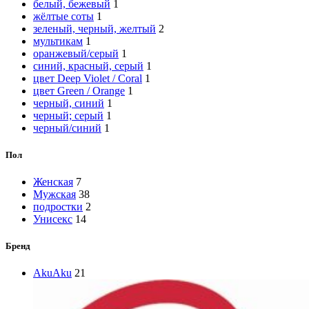
белый, бежевый
1
жёлтые соты
1
зеленый, черный, желтый
2
мультикам
1
оранжевый/серый
1
синий, красный, серый
1
цвет Deep Violet / Coral
1
цвет Green / Orange
1
черный, синий
1
черный; серый
1
черный/синий
1
Пол
Женская
7
Мужская
38
подростки
2
Унисекс
14
Бренд
Aku
Aku
21