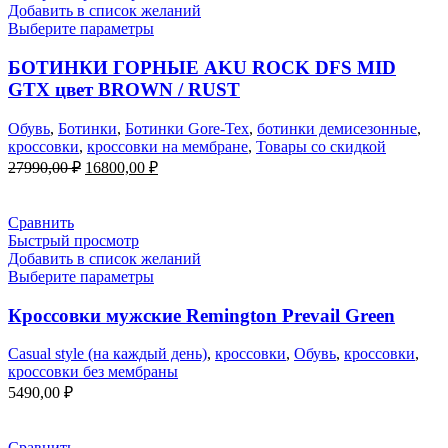
Добавить в список желаний
Выберите параметры
БОТИНКИ ГОРНЫЕ AKU ROCK DFS MID
GTX цвет BROWN / RUST
Обувь
,
Ботинки
,
Ботинки Gore-Tex
,
ботинки демисезонные
,
кроссовки
,
кроссовки на мембране
,
Товары со скидкой
Первоначальная
Текущая
27990,00
₽
16800,00
₽
цена
цена:
составляла
16800,00 ₽.
27990,00 ₽.
Сравнить
Быстрый просмотр
Добавить в список желаний
Выберите параметры
Кроссовки мужские Remington Prevail Green
Casual style (на каждый день)
,
кроссовки
,
Обувь
,
кроссовки
,
кроссовки без мембраны
5490,00
₽
Сравнить