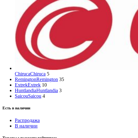
Chiruca
Chiruca
5
Remington
Remington
35
Extrek
Extrek
10
Huntlandia
Huntlandia
3
Saicou
Saicou
4
Есть в наличии
Распродажа
В наличии
Товары с высоким рейтингом