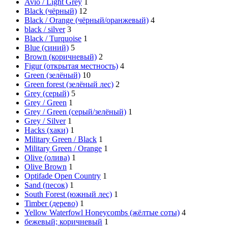
Avio / Light Grey
1
Black (чёрный)
12
Black / Orange (чёрный/оранжевый)
4
black / silver
3
Black / Turquoise
1
Blue (синий)
5
Brown (коричневый)
2
Figur (открытая местность)
4
Green (зелёный)
10
Green forest (зелёный лес)
2
Grey (серый)
5
Grey / Green
1
Grey / Green (серый/зелёный)
1
Grey / Silver
1
Hacks (хаки)
1
Military Green / Black
1
Military Green / Orange
1
Olive (олива)
1
Olive Brown
1
Optifade Open Country
1
Sand (песок)
1
South Forest (южный лес)
1
Timber (дерево)
1
Yellow Waterfowl Honeycombs (жёлтые соты)
4
бежевый; коричневый
1