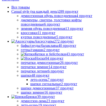
Все
товары
Casual style (на каждый день)
289 продукт
демисезонная обувь повседневная
4 продукт
джемперы, свитера, толстовки кофты
повседневные
6 продукт
зимняя обувь повседневная
13 продукт
кроссовки
11 продукт
куртки повседневные
5 продукт
Аксессуары
272 продукт
бафы/снуды/балаклавы
40 продукт
гетры/гамаши
2 продукт
Кепки и бейсболки
43 продукт
Носки
94 продукт
перчатки демисезонные
26 продукт
перчатки зимние
14 продукт
перчатки летние
6 продукт
шапки
48 продукт
лето-осень
7 продукт
шапки сигнальные
2 продукт
шапки демисезонные
37 продукт
шапки зимние
16 продукт
Брюки
39 продукт
демисезон-зима
23 продукт
лето-осень
19 продукт