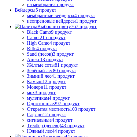
на мембране
2 продукт
Вейдерсы
5 продукт
мембранные вейдерсы
4 продукт
неопреновые вейдерсы
1 продукт
Выбор по цвету
767 продукт
Black Camo
9 продукт
Camo 21
5 продукт
High Camo
4 продукт
Rifle
4 продукт
Sand (песок)
3 продукт
Апекс
13 продукт
Жёлтые соты
81 продукт
Зелёный лес
80 продукт
Зимний лес
41 продукт
Камыш
12 продукт
Модерн
11 продукт
мох
3 продукт
мультикам
4 продукт
Однотонные
297 продукт
Открытая местность
103 продукт
Сафари
12 продукт
сигнальные
4 продукт
Тимбер (дерево)
43 продукт
Южный лес
44 продукт
Джемперы
44 продукт