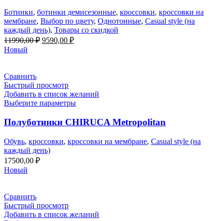
Ботинки
,
ботинки демисезонные
,
кроссовки
,
кроссовки на
мембране
,
Выбор по цвету
,
Однотонные
,
Casual style (на
каждый день)
,
Товары со скидкой
Первоначальная
Текущая
11990,00
₽
9590,00
₽
цена
цена:
Новый
составляла
9590,00 ₽.
11990,00 ₽.
Сравнить
Быстрый просмотр
Добавить в список желаний
Выберите параметры
Полуботинки CHIRUCA Metropolitan
Обувь
,
кроссовки
,
кроссовки на мембране
,
Casual style (на
каждый день)
17500,00
₽
Новый
Сравнить
Быстрый просмотр
Добавить в список желаний