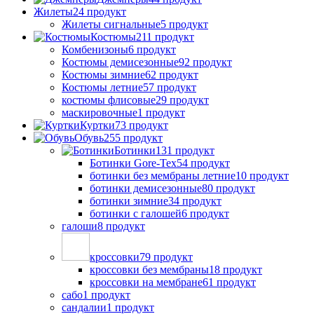
Жилеты
24 продукт
Жилеты сигнальные
5 продукт
Костюмы
211 продукт
Комбенизоны
6 продукт
Костюмы демисезонные
92 продукт
Костюмы зимние
62 продукт
Костюмы летние
57 продукт
костюмы флисовые
29 продукт
маскировочные
1 продукт
Куртки
73 продукт
Обувь
255 продукт
Ботинки
131 продукт
Ботинки Gore-Tex
54 продукт
ботинки без мембраны летние
10 продукт
ботинки демисезонные
80 продукт
ботинки зимние
34 продукт
ботинки с галошей
6 продукт
галоши
8 продукт
кроссовки
79 продукт
кроссовки без мембраны
18 продукт
кроссовки на мембране
61 продукт
сабо
1 продукт
сандалии
1 продукт