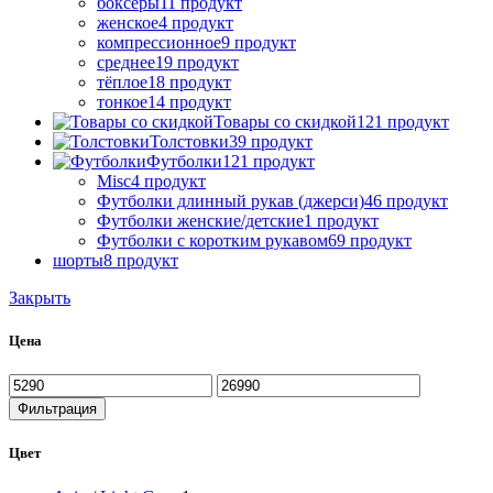
боксеры
11 продукт
женское
4 продукт
компрессионное
9 продукт
среднее
19 продукт
тёплое
18 продукт
тонкое
14 продукт
Товары со скидкой
121 продукт
Толстовки
39 продукт
Футболки
121 продукт
Misc
4 продукт
Футболки длинный рукав (джерси)
46 продукт
Футболки женские/детские
1 продукт
Футболки с коротким рукавом
69 продукт
шорты
8 продукт
Закрыть
Цена
Минимальная
Максимальная
цена
цена
Фильтрация
Цвет