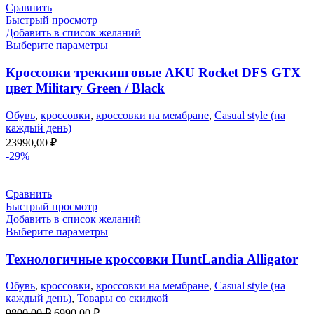
Сравнить
Быстрый просмотр
Добавить в список желаний
Выберите параметры
Кроссовки треккинговые AKU Rocket DFS GTX
цвет Military Green / Black
Обувь
,
кроссовки
,
кроссовки на мембране
,
Casual style (на
каждый день)
23990,00
₽
-29%
Сравнить
Быстрый просмотр
Добавить в список желаний
Выберите параметры
Технологичные кроссовки HuntLandia Alligator
Обувь
,
кроссовки
,
кроссовки на мембране
,
Casual style (на
каждый день)
,
Товары со скидкой
Первоначальная
Текущая
9800,00
₽
6990,00
₽