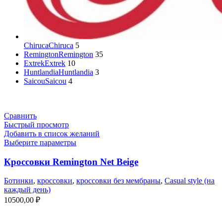
Chiruca
Chiruca
5
Remington
Remington
35
Extrek
Extrek
10
Huntlandia
Huntlandia
3
Saicou
Saicou
4
Сравнить
Быстрый просмотр
Добавить в список желаний
Выберите параметры
Кроссовки Remington Net Beige
Ботинки
,
кроссовки
,
кроссовки без мембраны
,
Casual style (на
каждый день)
10500,00
₽