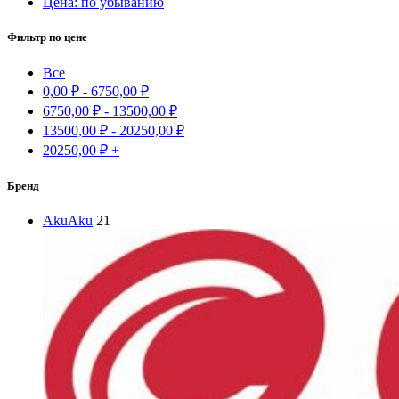
Цена: по убыванию
Фильтр по цене
Все
0,00
₽
-
6750,00
₽
6750,00
₽
-
13500,00
₽
13500,00
₽
-
20250,00
₽
20250,00
₽
+
Бренд
Aku
Aku
21