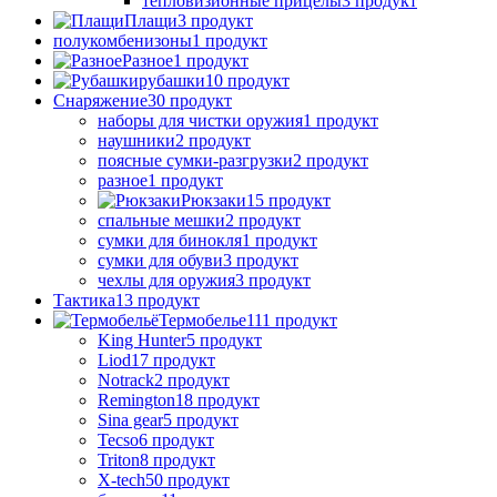
тепловизионные прицелы
3 продукт
Плащи
3 продукт
полукомбенизоны
1 продукт
Разное
1 продукт
рубашки
10 продукт
Снаряжение
30 продукт
наборы для чистки оружия
1 продукт
наушники
2 продукт
поясные сумки-разгрузки
2 продукт
разное
1 продукт
Рюкзаки
15 продукт
спальные мешки
2 продукт
сумки для бинокля
1 продукт
сумки для обуви
3 продукт
чехлы для оружия
3 продукт
Тактика
13 продукт
Термобелье
111 продукт
King Hunter
5 продукт
Liod
17 продукт
Notrack
2 продукт
Remington
18 продукт
Sina gear
5 продукт
Tecso
6 продукт
Triton
8 продукт
X-tech
50 продукт