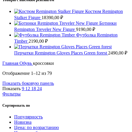
Костюм Remington
Stalker Figure
18390,00
₽
Ботинки
Remington Treveler New Figure
9190,00
₽
Футболка Remington
Timber
2190,00
₽
Перчатки Remington Gloves Places Green forest
2490,00
₽
Главная
Обувь
кроссовки
Сортировка:
Отображение 1–12 из 79
по
Показать боковую панель
популярности
Показать
9
12
18
24
Фильтры
Сортировать по
Популярность
Новизна
Цена: по возрастанию