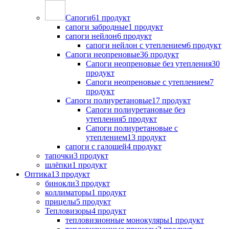
Сапоги
61 продукт
сапоги забродные
1 продукт
сапоги нейлон
6 продукт
сапоги нейлон с утеплением
6 продукт
Сапоги неопреновые
36 продукт
Сапоги неопреновые без утепления
30
продукт
Сапоги неопреновые с утеплением
7
продукт
Сапоги полиуретановые
17 продукт
Сапоги полиуретановые без
утепления
5 продукт
Сапоги полиуретановые с
утеплением
13 продукт
сапоги с галошей
4 продукт
тапочки
3 продукт
шлёпки
1 продукт
Оптика
13 продукт
бинокли
3 продукт
коллиматоры
1 продукт
прицелы
5 продукт
Тепловизоры
4 продукт
тепловизионные монокуляры
1 продукт