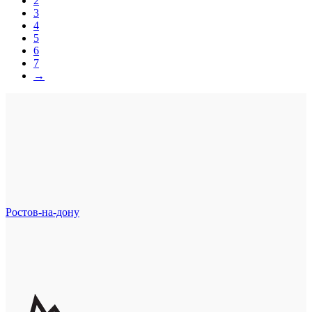
2
3
4
5
6
7
→
Ростов-на-дону