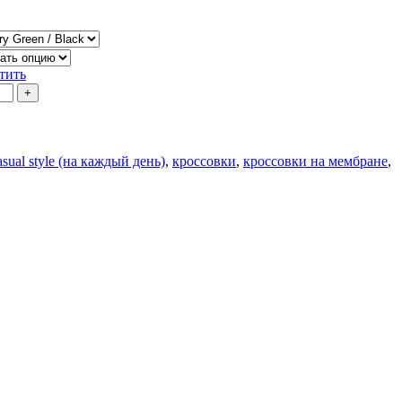
тить
sual style (на каждый день)
,
кроссовки
,
кроссовки на мембране
,