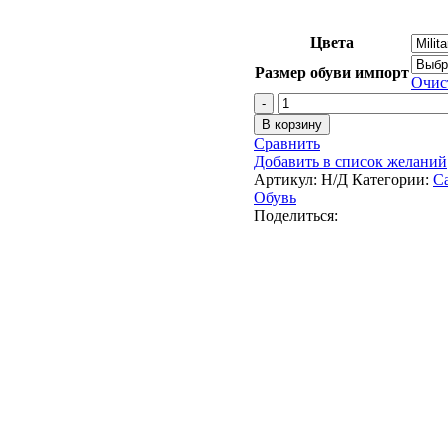
Цвета
Размер обуви импорт
Очис
Количество
товара
В корзину
Кроссовки
Сравнить
треккинговые
Добавить в список желаний
AKU
Артикул:
Н/Д
Категории:
Ca
Rocket
Обувь
DFS
Поделиться:
GTX
цвет
Military
Green
/
Black