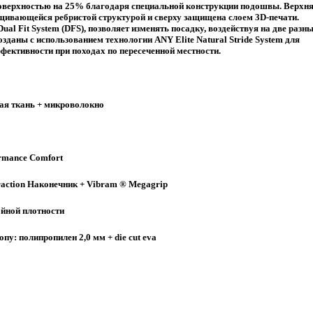
поверхностью на 25% благодаря специальной конструкции подошвы. Верхн
ещивающейся ребристой структурой и сверху защищена слоем 3D-печати.
l Fit System (DFS), позволяет изменять посадку, воздействуя на две разн
зданы с использованием технологии ANY Elite Natural Stride System для
ективности при походах по пересеченной местности.
ая ткань + микроволокно
rmance Comfort
action Наконечник + Vibram ® Megagrip
йной плотности
у: полипропилен 2,0 мм + die cut eva