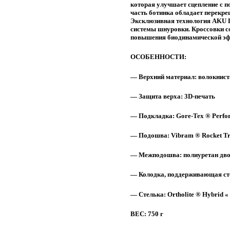
которая улучшает сцепление с 
часть ботинка обладает перекр
Эксклюзивная технология AKU Dua
системы шнуровки. Кроссовки со
повышения биодинамической эфф
ОСОБЕННОСТИ:
— Верхний материал: волокнист
— Защита верха: 3D-печать
— Подкладка: Gore-Tex ® Perfo
— Подошва: Vibram ® Rocket Tr
— Межподошва: полиуретан дво
— Колодка, поддерживающая стоп
— Стелька: Ortholite ® Hybrid «
ВЕС:
750 г