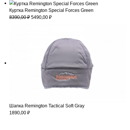
составляла
15990,00 ₽.
Куртка Remington Special Forces Green
25690,00 ₽.
Первоначальная
Текущая
8390,00
₽
5490,00
₽
цена
цена:
составляла
5490,00 ₽.
8390,00 ₽.
Шапка Remington Tactical Soft Gray
1890,00
₽