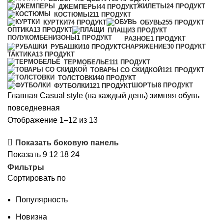
ЖИЛЕТЫ
24 ПРОДУКТ
ДЖЕМПЕРЫ
44 ПРОДУКТ
КОСТЮМЫ
211 ПРОДУКТ
КУРТКИ
74 ПРОДУКТ
ОБУВЬ
255 ПРОДУКТ
ОПТИКА
13 ПРОДУКТ
ПЛАЩИ
3 ПРОДУКТ
ПОЛУКОМБЕНИЗОНЫ
1 ПРОДУКТ
РАЗНОЕ
1 ПРОДУКТ
СНАРЯЖЕНИЕ
30 ПРОДУКТ
РУБАШКИ
10 ПРОДУКТ
ТАКТИКА
13 ПРОДУКТ
ТЕРМОБЕЛЬЕ
111 ПРОДУКТ
ТОВАРЫ СО СКИДКОЙ
121 ПРОДУКТ
ТОЛСТОВКИ
40 ПРОДУКТ
ШОРТЫ
8 ПРОДУКТ
ФУТБОЛКИ
121 ПРОДУКТ
Главная
Casual style (на каждый день)
зимняя обувь
повседневная
Сортировка:
Отображение 1–12 из 13
самые
Показать боковую панель
недавние
Показать
9
12
18
24
Фильтры
Сортировать по
Популярность
Новизна