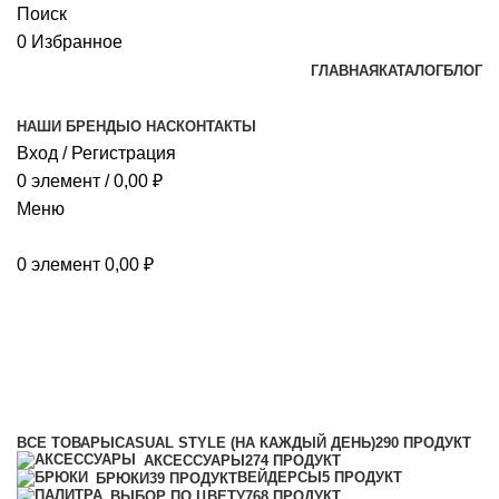
Поиск
0
Избранное
ГЛАВНАЯ
КАТАЛОГ
БЛОГ
НАШИ БРЕНДЫ
О НАС
КОНТАКТЫ
Вход / Регистрация
0
элемент
/
0,00
₽
Меню
0
элемент
0,00
₽
зимняя обувь повседневная
Категории
ВСЕ
ТОВАРЫ
CASUAL STYLE (НА КАЖДЫЙ ДЕНЬ)
290 ПРОДУКТ
АКСЕССУАРЫ
274 ПРОДУКТ
ВЕЙДЕРСЫ
5 ПРОДУКТ
БРЮКИ
39 ПРОДУКТ
ВЫБОР ПО ЦВЕТУ
768 ПРОДУКТ