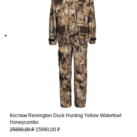
Костюм Remington Duck Hunting Yellow Waterfowl
Honeycombs
Первоначальная
Текущая
25690,00
₽
15990,00
₽
цена
цена: