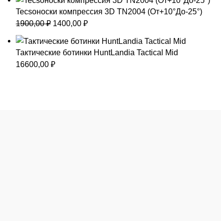
Tecsoноски компрессия 3D TN2004 (От+10°До-25°)
Первоначальная
Текущая
1900,00
₽
1400,00
₽
цена
цена:
составляла
1400,00 ₽.
Тактические ботинки HuntLandia Tactical Mid
1900,00 ₽.
16600,00
₽