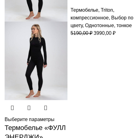
Термобелье
,
Triton
,
компрессионное
,
Выбор по
цвету
,
Однотонные
,
тонкое
Первоначальная
Текущая
5190,00
₽
3990,00
₽
цена
цена:
составляла
3990,00 ₽
5190,00 ₽.
Выберите параметры
Термобелье «ФУЛЛ
ЭНЕРДЖИ»