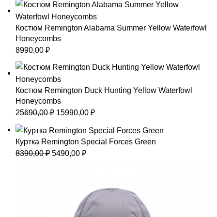
Костюм Remington Alabama Summer Yellow Waterfowl
Honeycombs
8990,00
₽
Костюм Remington Duck Hunting Yellow Waterfowl
Honeycombs
Первоначальная
Текущая
25690,00
₽
15990,00
₽
цена
цена:
составляла
15990,00 ₽.
Куртка Remington Special Forces Green
25690,00 ₽.
Первоначальная
Текущая
8390,00
₽
5490,00
₽
цена
цена:
составляла
5490,00 ₽.
8390,00 ₽.