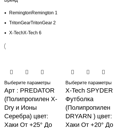
Бренд
Remington
Remington
1
TritonGear
TritonGear
2
X-Tech
X-Tech
6
Выберите параметры
Выберите параметры
Арт : PREDATOR
X-Tech SPYDER
(Полипропилен X-
Футболка
Dry и Ионы
(Полипропилен
Серебра) цвет:
DRYARN ) цвет:
Хаки От +25° До
Хаки От +20° До