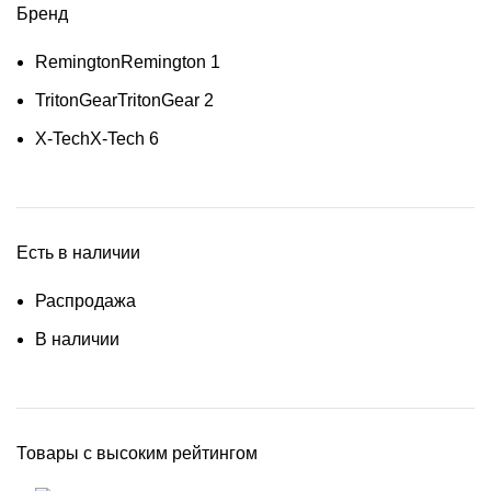
Бренд
Remington
Remington
1
TritonGear
TritonGear
2
X-Tech
X-Tech
6
Есть в наличии
Распродажа
В наличии
Товары с высоким рейтингом