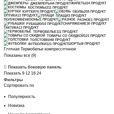
ЖИЛЕТЫ
24 ПРОДУКТ
ДЖЕМПЕРЫ
44 ПРОДУКТ
КОСТЮМЫ
211 ПРОДУКТ
КУРТКИ
74 ПРОДУКТ
ОБУВЬ
255 ПРОДУКТ
ОПТИКА
13 ПРОДУКТ
ПЛАЩИ
3 ПРОДУКТ
ПОЛУКОМБЕНИЗОНЫ
1 ПРОДУКТ
РАЗНОЕ
1 ПРОДУКТ
СНАРЯЖЕНИЕ
30 ПРОДУКТ
РУБАШКИ
10 ПРОДУКТ
ТАКТИКА
13 ПРОДУКТ
ТЕРМОБЕЛЬЕ
111 ПРОДУКТ
ТОВАРЫ СО СКИДКОЙ
121 ПРОДУКТ
ТОЛСТОВКИ
40 ПРОДУКТ
ШОРТЫ
8 ПРОДУКТ
ФУТБОЛКИ
121 ПРОДУКТ
Главная
Термобелье
компрессионное
-10%
-42%
-23%
Сортировка:
Показаны все (9)
самые
Показать боковую панель
недавние
Показать
9
12
18
24
Фильтры
Сортировать по
Популярность
Новизна