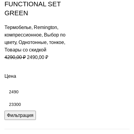
FUNCTIONAL SET
GREEN
Термобелье
,
Remington
,
компрессионное
,
Выбор по
цвету
,
Однотонные
,
тонкое
,
Товары со скидкой
Первоначальная
Текущая
4290,00
₽
2490,00
₽
цена
цена:
составляла
2490,00 ₽.
Цена
4290,00 ₽.
Минимальная
цена
Максимальная
цена
Фильтрация