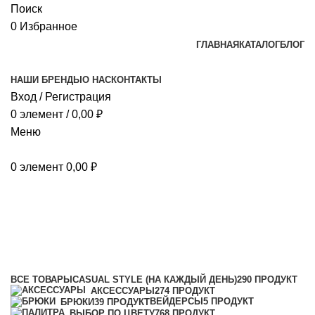
Поиск
0
Избранное
ГЛАВНАЯ
КАТАЛОГ
БЛОГ
НАШИ БРЕНДЫ
О НАС
КОНТАКТЫ
Вход / Регистрация
0
элемент
/
0,00
₽
Меню
0
элемент
0,00
₽
компрессионное
Категории
ВСЕ
ТОВАРЫ
CASUAL STYLE (НА КАЖДЫЙ ДЕНЬ)
290 ПРОДУКТ
АКСЕССУАРЫ
274 ПРОДУКТ
ВЕЙДЕРСЫ
5 ПРОДУКТ
БРЮКИ
39 ПРОДУКТ
ВЫБОР ПО ЦВЕТУ
768 ПРОДУКТ