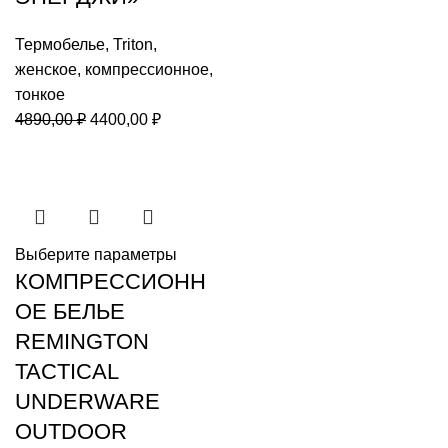
Термобелье
,
Triton
,
женское
,
компрессионное
,
тонкое
Первоначальная
Текущая
4890,00
₽
4400,00
₽
цена
цена:
составляла
4400,00 ₽.
4890,00 ₽.
Выберите параметры
КОМПРЕССИОНН
ОЕ БЕЛЬЕ
REMINGTON
TACTICAL
UNDERWARE
OUTDOOR