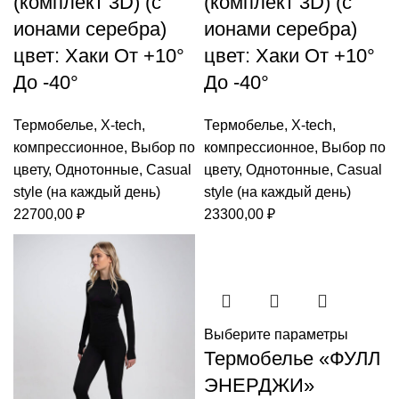
(комплект 3D) (с
(комплект 3D) (с
ионами серебра)
ионами серебра)
цвет: Хаки От +10°
цвет: Хаки От +10°
До -40°
До -40°
Термобелье
,
X-tech
,
Термобелье
,
X-tech
,
компрессионное
,
Выбор по
компрессионное
,
Выбор по
цвету
,
Однотонные
,
Casual
цвету
,
Однотонные
,
Casual
style (на каждый день)
style (на каждый день)
22700,00
₽
23300,00
₽
Выберите параметры
Термобелье «ФУЛЛ
ЭНЕРДЖИ»