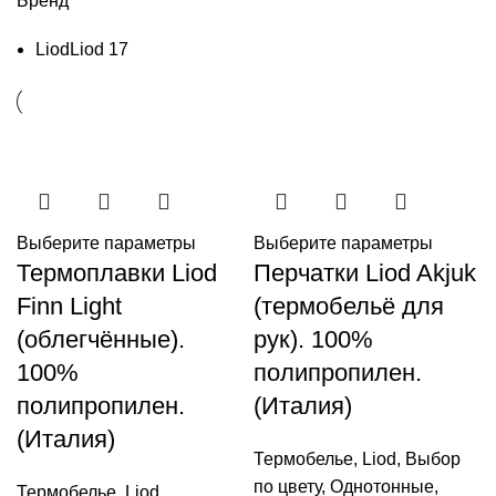
Бренд
Liod
Liod
17
Выберите параметры
Выберите параметры
Термоплавки Liod
Перчатки Liod Akjuk
Finn Light
(термобельё для
(облегчённые).
рук). 100%
100%
полипропилен.
полипропилен.
(Италия)
(Италия)
Термобелье
,
Liod
,
Выбор
по цвету
,
Однотонные
,
Термобелье
,
Liod