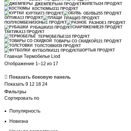
ЖИЛЕТЫ
24 ПРОДУКТ
ДЖЕМПЕРЫ
44 ПРОДУКТ
КОСТЮМЫ
211 ПРОДУКТ
КУРТКИ
73 ПРОДУКТ
ОБУВЬ
255 ПРОДУКТ
ОПТИКА
13 ПРОДУКТ
ПЛАЩИ
3 ПРОДУКТ
ПОЛУКОМБЕНИЗОНЫ
1 ПРОДУКТ
РАЗНОЕ
1 ПРОДУКТ
СНАРЯЖЕНИЕ
29 ПРОДУКТ
РУБАШКИ
10 ПРОДУКТ
ТАКТИКА
13 ПРОДУКТ
ТЕРМОБЕЛЬЕ
110 ПРОДУКТ
ТОВАРЫ СО СКИДКОЙ
121 ПРОДУКТ
ТОЛСТОВКИ
39 ПРОДУКТ
ШОРТЫ
8 ПРОДУКТ
ФУТБОЛКИ
121 ПРОДУКТ
Главная
Термобелье
Liod
Сортировка:
Отображение 1–12 из 17
самые
Показать боковую панель
недавние
Показать
9
12
18
24
Фильтры
Сортировать по
Популярность
Новизна