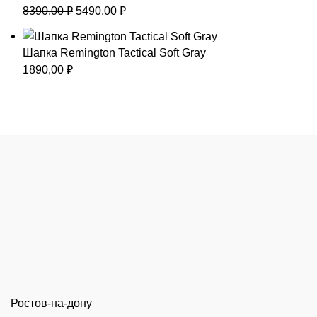
25690,00 ₽.
Первоначальная
Текущая
8390,00
₽
5490,00
₽
цена
цена:
составляла
5490,00 ₽.
Шапка Remington Tactical Soft Gray
8390,00 ₽.
1890,00
₽
Ростов-на-дону