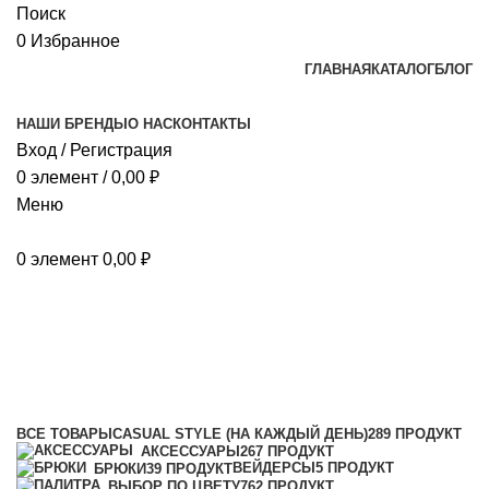
Поиск
0
Избранное
ГЛАВНАЯ
КАТАЛОГ
БЛОГ
НАШИ БРЕНДЫ
О НАС
КОНТАКТЫ
Вход / Регистрация
0
элемент
/
0,00
₽
Меню
0
элемент
0,00
₽
Liod
Категории
ВСЕ
ТОВАРЫ
CASUAL STYLE (НА КАЖДЫЙ ДЕНЬ)
289 ПРОДУКТ
АКСЕССУАРЫ
267 ПРОДУКТ
ВЕЙДЕРСЫ
5 ПРОДУКТ
БРЮКИ
39 ПРОДУКТ
ВЫБОР ПО ЦВЕТУ
762 ПРОДУКТ