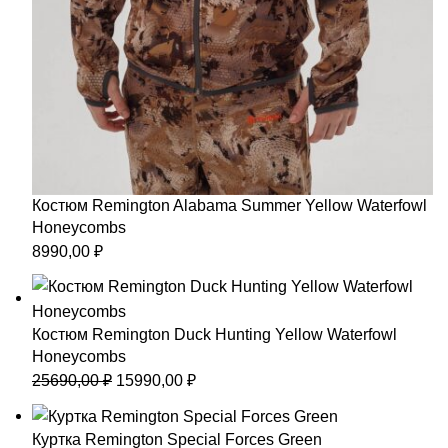
Костюм Remington Alabama Summer Yellow Waterfowl
Honeycombs
8990,00
₽
Костюм Remington Duck Hunting Yellow Waterfowl
Honeycombs
Первоначальная
Текущая
25690,00
₽
15990,00
₽
цена
цена:
составляла
15990,00 ₽.
Куртка Remington Special Forces Green