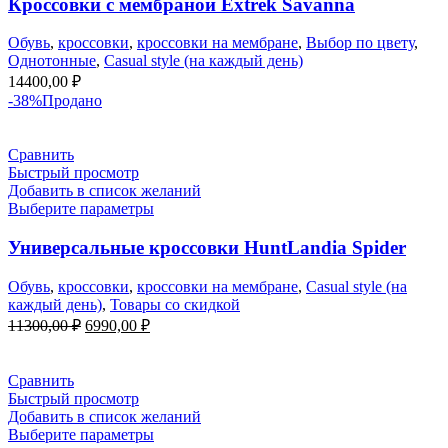
Кроссовки с мембраной Extrek Savanna
Обувь
,
кроссовки
,
кроссовки на мембране
,
Выбор по цвету
,
Однотонные
,
Casual style (на каждый день)
14400,00
₽
-38%
Продано
Сравнить
Быстрый просмотр
Добавить в список желаний
Выберите параметры
Универсальные кроссовки HuntLandia Spider
Обувь
,
кроссовки
,
кроссовки на мембране
,
Casual style (на
каждый день)
,
Товары со скидкой
Первоначальная
Текущая
11300,00
₽
6990,00
₽
цена
цена:
составляла
6990,00 ₽.
11300,00 ₽.
Сравнить
Быстрый просмотр
Добавить в список желаний
Выберите параметры