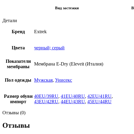
Вид застежки
В
Детали
Бренд
Extrek
Цвета
черный; серый
Показатели
Мембрана E-Dry (Eleveit (Италия)
мембраны
Пол одежды
Мужская
,
Унисекс
Размер обуви
40EU/39RU
,
41EU/40RU
,
42EU/41RU
,
импорт
43EU/42RU
,
44EU/43RU
,
45EU/44RU
Отзывы (0)
Отзывы