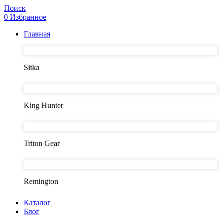
Поиск
0
Избранное
Главная
Sitka
King Hunter
Triton Gear
Remington
Каталог
Блог