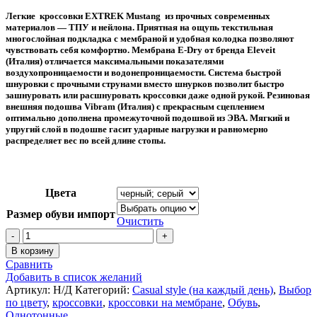
Легкие кроссовки EXTREK Mustang из прочных современных
материалов — ТПУ и нейлона. Приятная на ощупь текстильная
многослойная подкладка с мембраной и удобная колодка позволяют
чувствовать себя комфортно. Мембрана E-Dry от бренда Eleveit
(Италия) отличается максимальными показателями
воздухопроницаемости и водонепроницаемости. Система быстрой
шнуровки с прочными струнами вместо шнурков позволит быстро
зашнуровать или расшнуровать кроссовки даже одной рукой. Резиновая
внешняя подошва Vibram (Италия) с прекрасным сцеплением
оптимально дополнена промежуточной подошвой из ЭВА. Мягкий и
упругий слой в подошве гасит ударные нагрузки и равномерно
распределяет вес по всей длине стопы.
Цвета
Размер обуви импорт
Очистить
Количество
товара
В корзину
Кроссовки
Сравнить
с
Добавить в список желаний
мембраной
Артикул:
Н/Д
Категорий:
Casual style (на каждый день)
,
Выбор
Extrek
по цвету
,
кроссовки
,
кроссовки на мембране
,
Обувь
,
Mustang
Однотонные