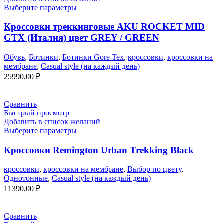
Выберите параметры
Кроссовки треккинговые AKU ROCKET MID
GTX (Италия) цвет GREY / GREEN
Обувь
,
Ботинки
,
Ботинки Gore-Tex
,
кроссовки
,
кроссовки на
мембране
,
Casual style (на каждый день)
25990,00
₽
Сравнить
Быстрый просмотр
Добавить в список желаний
Выберите параметры
Кроссовки Remington Urban Trekking Black
кроссовки
,
кроссовки на мембране
,
Выбор по цвету
,
Однотонные
,
Casual style (на каждый день)
11390,00
₽
Сравнить