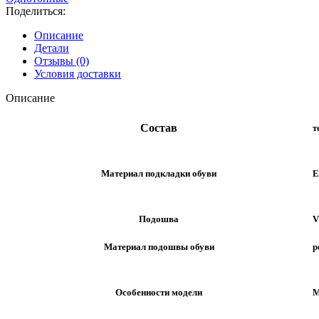
Поделиться:
Описание
Детали
Отзывы (0)
Условия доставки
Описание
Состав
т
Материал подкладки обуви
E
Подошва
V
Материал подошвы обуви
р
Особенности модели
М