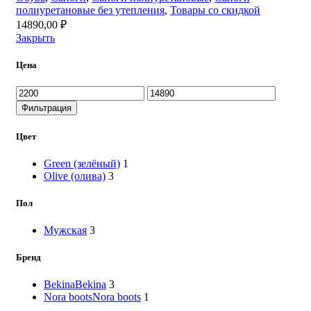
полиуретановые без утепления
,
Товары со скидкой
14890,00
₽
Закрыть
Цена
Минимальная
Максимальная
цена
цена
Фильтрация
Цвет
Green (зелёный)
1
Olive (олива)
3
Пол
Мужская
3
Бренд
Bekina
Bekina
3
Nora boots
Nora boots
1