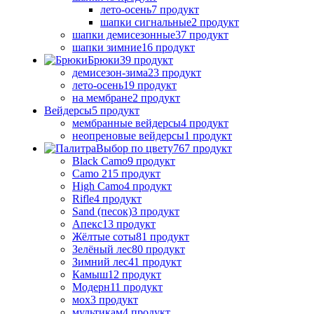
лето-осень
7 продукт
шапки сигнальные
2 продукт
шапки демисезонные
37 продукт
шапки зимние
16 продукт
Брюки
39 продукт
демисезон-зима
23 продукт
лето-осень
19 продукт
на мембране
2 продукт
Вейдерсы
5 продукт
мембранные вейдерсы
4 продукт
неопреновые вейдерсы
1 продукт
Выбор по цвету
767 продукт
Black Camo
9 продукт
Camo 21
5 продукт
High Camo
4 продукт
Rifle
4 продукт
Sand (песок)
3 продукт
Апекс
13 продукт
Жёлтые соты
81 продукт
Зелёный лес
80 продукт
Зимний лес
41 продукт
Камыш
12 продукт
Модерн
11 продукт
мох
3 продукт
мультикам
4 продукт