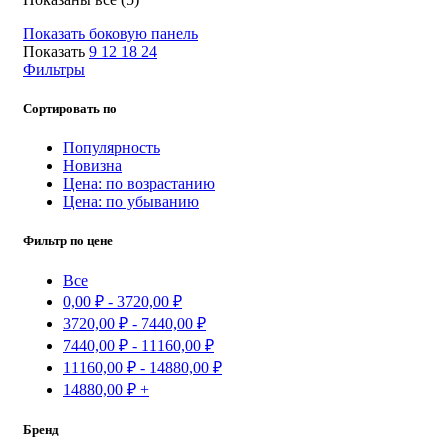
самые
Показать боковую панель
недавние
Показать
9
12
18
24
Фильтры
Сортировать по
Популярность
Новизна
Цена: по возрастанию
Цена: по убыванию
Фильтр по цене
Все
0,00
₽
-
3720,00
₽
3720,00
₽
-
7440,00
₽
7440,00
₽
-
11160,00
₽
11160,00
₽
-
14880,00
₽
14880,00
₽
+
Бренд