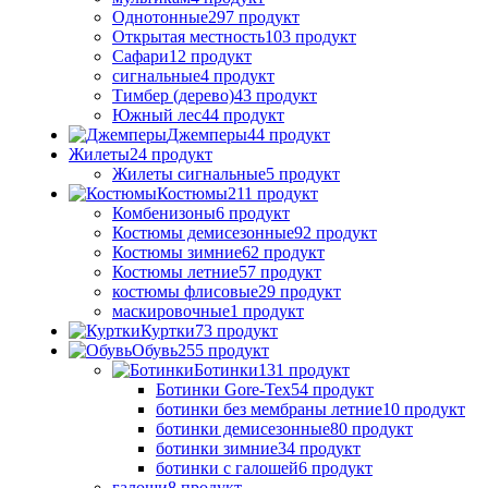
Однотонные
297 продукт
Открытая местность
103 продукт
Сафари
12 продукт
сигнальные
4 продукт
Тимбер (дерево)
43 продукт
Южный лес
44 продукт
Джемперы
44 продукт
Жилеты
24 продукт
Жилеты сигнальные
5 продукт
Костюмы
211 продукт
Комбенизоны
6 продукт
Костюмы демисезонные
92 продукт
Костюмы зимние
62 продукт
Костюмы летние
57 продукт
костюмы флисовые
29 продукт
маскировочные
1 продукт
Куртки
73 продукт
Обувь
255 продукт
Ботинки
131 продукт
Ботинки Gore-Tex
54 продукт
ботинки без мембраны летние
10 продукт
ботинки демисезонные
80 продукт
ботинки зимние
34 продукт
ботинки с галошей
6 продукт
галоши
8 продукт