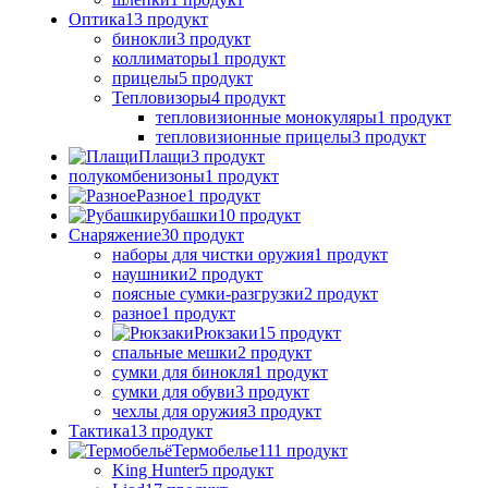
Оптика
13 продукт
бинокли
3 продукт
коллиматоры
1 продукт
прицелы
5 продукт
Тепловизоры
4 продукт
тепловизионные монокуляры
1 продукт
тепловизионные прицелы
3 продукт
Плащи
3 продукт
полукомбенизоны
1 продукт
Разное
1 продукт
рубашки
10 продукт
Снаряжение
30 продукт
наборы для чистки оружия
1 продукт
наушники
2 продукт
поясные сумки-разгрузки
2 продукт
разное
1 продукт
Рюкзаки
15 продукт
спальные мешки
2 продукт
сумки для бинокля
1 продукт
сумки для обуви
3 продукт
чехлы для оружия
3 продукт
Тактика
13 продукт
Термобелье
111 продукт
King Hunter
5 продукт