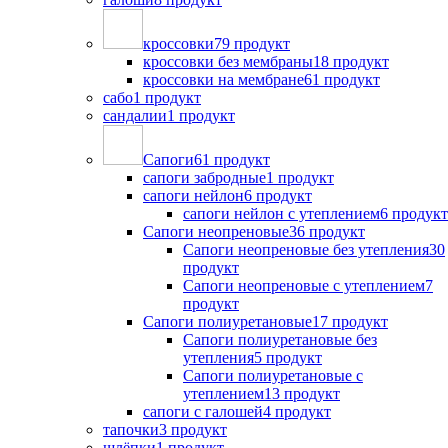
кроссовки
79 продукт
кроссовки без мембраны
18 продукт
кроссовки на мембране
61 продукт
сабо
1 продукт
сандалии
1 продукт
Сапоги
61 продукт
сапоги забродные
1 продукт
сапоги нейлон
6 продукт
сапоги нейлон с утеплением
6 продукт
Сапоги неопреновые
36 продукт
Сапоги неопреновые без утепления
30
продукт
Сапоги неопреновые с утеплением
7
продукт
Сапоги полиуретановые
17 продукт
Сапоги полиуретановые без
утепления
5 продукт
Сапоги полиуретановые с
утеплением
13 продукт
сапоги с галошей
4 продукт
тапочки
3 продукт
шлёпки
1 продукт