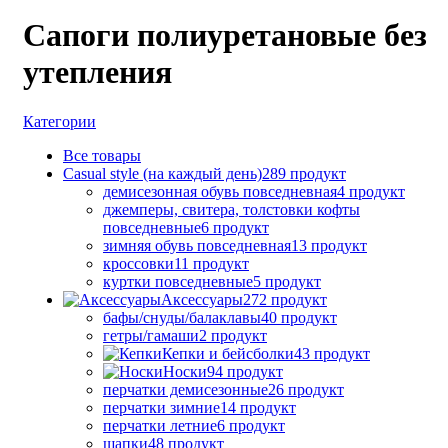
Сапоги полиуретановые без
утепления
Категории
Все
товары
Casual style (на каждый день)
289 продукт
демисезонная обувь повседневная
4 продукт
джемперы, свитера, толстовки кофты
повседневные
6 продукт
зимняя обувь повседневная
13 продукт
кроссовки
11 продукт
куртки повседневные
5 продукт
Аксессуары
272 продукт
бафы/снуды/балаклавы
40 продукт
гетры/гамаши
2 продукт
Кепки и бейсболки
43 продукт
Носки
94 продукт
перчатки демисезонные
26 продукт
перчатки зимние
14 продукт
перчатки летние
6 продукт
шапки
48 продукт