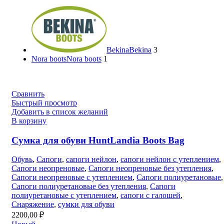
Bekina
Bekina
3
Nora boots
Nora boots
1
Сравнить
Быстрый просмотр
Добавить в список желаний
В корзину
Сумка для обуви HuntLandia Boots Bag
Обувь
,
Сапоги
,
сапоги нейлон
,
сапоги нейлон с утеплением
,
Сапоги неопреновые
,
Сапоги неопреновые без утепления
,
Сапоги неопреновые с утеплением
,
Сапоги полиуретановые
,
Сапоги полиуретановые без утепления
,
Сапоги
полиуретановые с утеплением
,
сапоги с галошей
,
Снаряжение
,
сумки для обуви
2200,00
₽