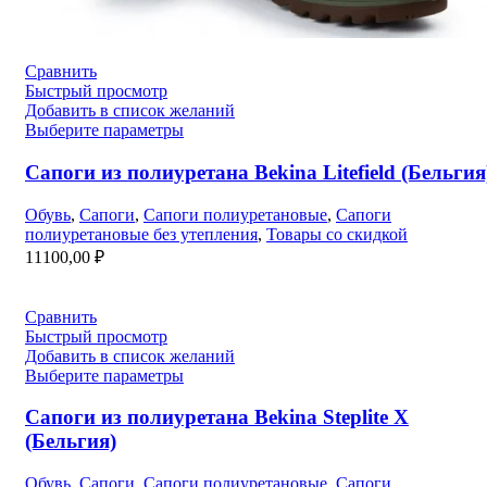
Сравнить
Быстрый просмотр
Добавить в список желаний
Выберите параметры
Сапоги из полиуретана Bekina Litefield (Бельгия
Обувь
,
Сапоги
,
Сапоги полиуретановые
,
Сапоги
полиуретановые без утепления
,
Товары со скидкой
11100,00
₽
Сравнить
Быстрый просмотр
Добавить в список желаний
Выберите параметры
Сапоги из полиуретана Bekina Steplite X
(Бельгия)
Обувь
,
Сапоги
,
Сапоги полиуретановые
,
Сапоги