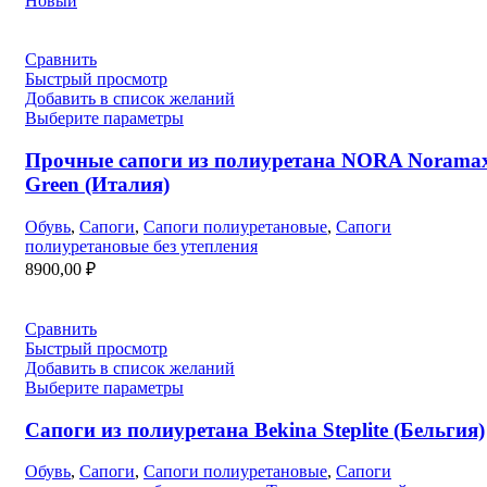
Новый
Сравнить
Быстрый просмотр
Добавить в список желаний
Выберите параметры
Прочные сапоги из полиуретана NORA Norama
Green (Италия)
Обувь
,
Сапоги
,
Сапоги полиуретановые
,
Сапоги
полиуретановые без утепления
8900,00
₽
Сравнить
Быстрый просмотр
Добавить в список желаний
Выберите параметры
Сапоги из полиуретана Bekina Steplite (Бельгия)
Обувь
,
Сапоги
,
Сапоги полиуретановые
,
Сапоги