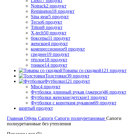
Liod
17 продукт
Notrack
2 продукт
Remington
18 продукт
Sina gear
5 продукт
Tecso
6 продукт
Triton
8 продукт
X-tech
50 продукт
боксеры
11 продукт
женское
4 продукт
компрессионное
9 продукт
среднее
19 продукт
тёплое
18 продукт
тонкое
14 продукт
Товары со скидкой
121 продукт
Толстовки
39 продукт
Футболки
121 продукт
Misc
4 продукт
Футболки длинный рукав (джерси)
46 продукт
Футболки женские/детские
1 продукт
Футболки с коротким рукавом
69 продукт
шорты
8 продукт
Главная
Обувь
Сапоги
Сапоги полиуретановые
Сапоги
полиуретановые без утепления
Сортировка:
Показаны все (5)