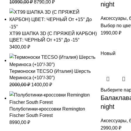
Первоначальная
Текущая
10990,00
₽
8790,00
₽
night
цена
цена:
составляла
8790,00 ₽.
Аксессуары
,
10990,00 ₽.
Выбор по цве
1990,00
₽
XT99 ШАПКА 3D (С ПРЯЖЕЙ КАРБОН)
ЦВЕТ: ЧЕРНЫЙ От +15° До -15°
3400,00
₽
Новый
Термоноски TECSO (Италия) Шерсть
Мериноса (+10°/-30°)
Первоначальная
Текущая
2000,00
₽
1400,00
₽
Выберите па
цена
цена:
Балаклава
составляла
1400,00 ₽.
night
2000,00 ₽.
Полуботинки-кроссовки Remington
Fischer South Forest
Аксессуары
,
8990,00
₽
2990,00
₽