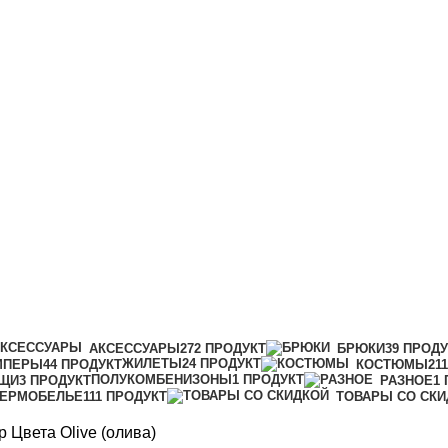
АКСЕССУАРЫ
272 ПРОДУКТ
БРЮКИ
39 ПРОД
ЖИЛЕТЫ
24 ПРОДУКТ
МПЕРЫ
44 ПРОДУКТ
КОСТЮМЫ
21
ПОЛУКОМБЕНИЗОНЫ
1 ПРОДУКТ
ЩИ
3 ПРОДУКТ
РАЗНОЕ
1
ТЕРМОБЕЛЬЕ
111 ПРОДУКТ
ТОВАРЫ СО СКИ
р Цвета
Olive (олива)