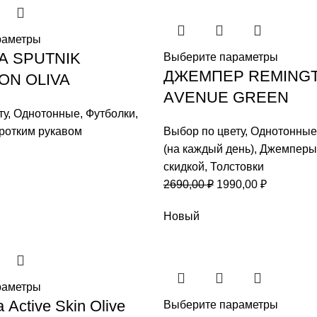
раметры
А SPUTNIK
Выберите параметры
ДЖЕМПЕР REMING
ON OLIVA
АVENUE GREEN
ту
,
Однотонные
,
Футболки
,
оротким рукавом
Выбор по цвету
,
Однотонные
(на каждый день)
,
Джемперы
скидкой
,
Толстовки
Первоначальная
Текущая
2690,00
₽
1990,00
₽
цена
цена:
Новый
составляла
1990,00 ₽
2690,00 ₽.
раметры
Active Skin Olive
Выберите параметры