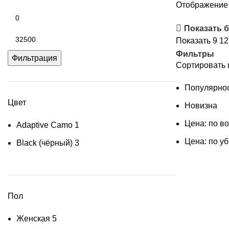
Отображение 
Минимальная
цена
Показать 
Максимальная
Показать
9
1
цена
Фильтры
Фильтрация
Сортировать 
Популярно
Цвет
Новизна
Цена: по в
Adaptive Camo
1
Цена: по у
Black (чёрный)
3
Пол
Женская
5