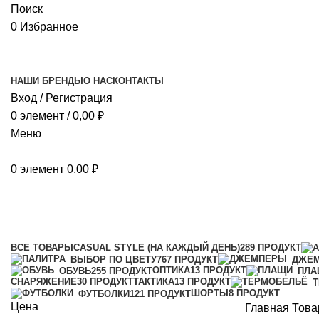
Поиск
0
Избранное
НАШИ БРЕНДЫ
О НАС
КОНТАКТЫ
Вход / Регистрация
0
элемент
/
0,00
₽
Меню
0
элемент
0,00
₽
Olive (олива)
Категории
ВСЕ
ТОВАРЫ
CASUAL STYLE (НА КАЖДЫЙ ДЕНЬ)
289 ПРОДУКТ
ВЫБОР ПО ЦВЕТУ
767 ПРОДУКТ
ДЖЕ
ОПТИКА
13 ПРОДУКТ
ОБУВЬ
255 ПРОДУКТ
ПЛА
СНАРЯЖЕНИЕ
30 ПРОДУКТ
ТАКТИКА
13 ПРОДУКТ
ШОРТЫ
8 ПРОДУКТ
ФУТБОЛКИ
121 ПРОДУКТ
Цена
Главная
Това