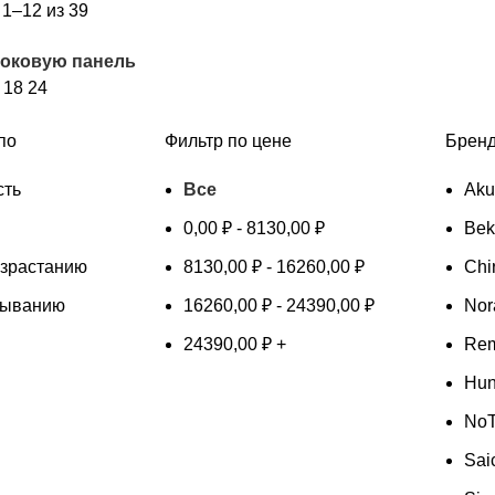
Цены:
1–12 из 39
по
боковую панель
возрастанию
2
18
24
по
Фильтр по цене
Брен
сть
Все
Ak
0,00
₽
-
8130,00
₽
Bek
озрастанию
8130,00
₽
-
16260,00
₽
Chi
быванию
16260,00
₽
-
24390,00
₽
Nor
24390,00
₽
+
Rem
Hun
NoT
Sai