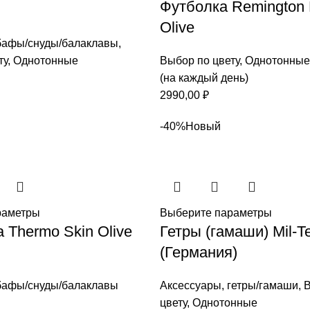
Футболка Remington
Olive
бафы/снуды/балаклавы
,
ту
,
Однотонные
Выбор по цвету
,
Однотонные
(на каждый день)
2990,00
₽
-40%
Новый
раметры
Выберите параметры
 Thermo Skin Olive
Гетры (гамаши) Mil-T
(Германия)
бафы/снуды/балаклавы
Аксессуары
,
гетры/гамаши
,
В
цвету
,
Однотонные