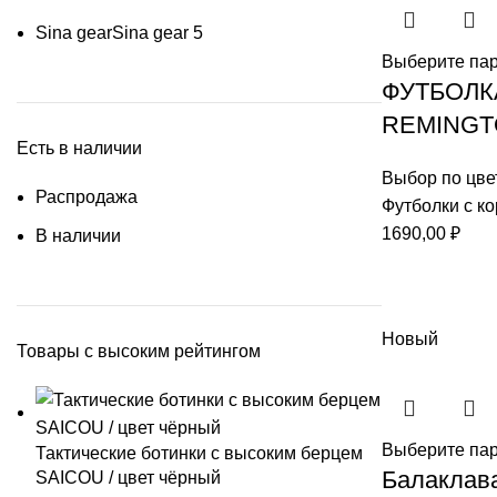
Sina gear
Sina gear
5
Выберите па
ФУТБОЛК
REMINGT
Есть в наличии
Выбор по цве
Распродажа
Футболки с к
1690,00
₽
В наличии
Новый
Товары с высоким рейтингом
Выберите па
Тактические ботинки с высоким берцем
Балаклава 
SAICOU / цвет чёрный