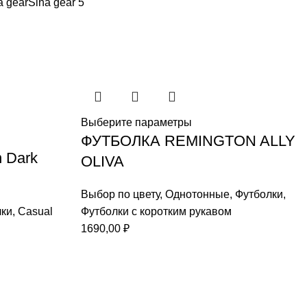
a gear
Sina gear
5
Выберите параметры
ФУТБОЛКА REMINGTON ALLY
 Dark
OLIVA
Выбор по цвету
,
Однотонные
,
Футболки
,
лки
,
Casual
Футболки с коротким рукавом
1690,00
₽