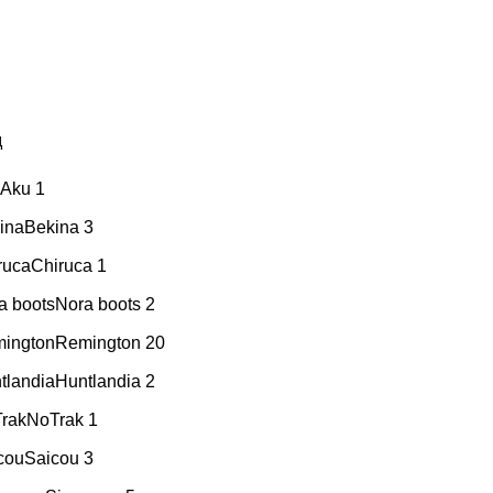
д
u
Aku
1
ina
Bekina
3
ruca
Chiruca
1
a boots
Nora boots
2
ington
Remington
20
tlandia
Huntlandia
2
rak
NoTrak
1
cou
Saicou
3