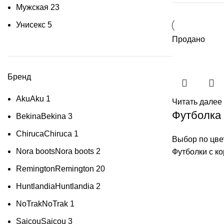
Мужская
23
Унисекс
5
Продано
Бренд
Aku
Aku
1
Читать далее
Футболка 
Bekina
Bekina
3
Chiruca
Chiruca
1
Выбор по цве
Nora boots
Nora boots
2
Футболки с к
Remington
Remington
20
Huntlandia
Huntlandia
2
NoTrak
NoTrak
1
Saicou
Saicou
3