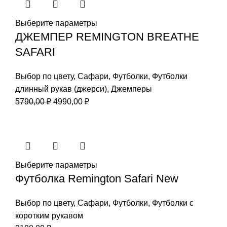
Выберите параметры
ДЖЕМПЕР REMINGTON BREATHE
SAFARI
Выбор по цвету
,
Сафари
,
Футболки
,
Футболки
длинный рукав (джерси)
,
Джемперы
Первоначальная
Текущая
5790,00
₽
4990,00
₽
цена
цена:
составляла
4990,00 ₽.
5790,00 ₽.
Выберите параметры
Футболка Remington Safari New
Выбор по цвету
,
Сафари
,
Футболки
,
Футболки с
коротким рукавом