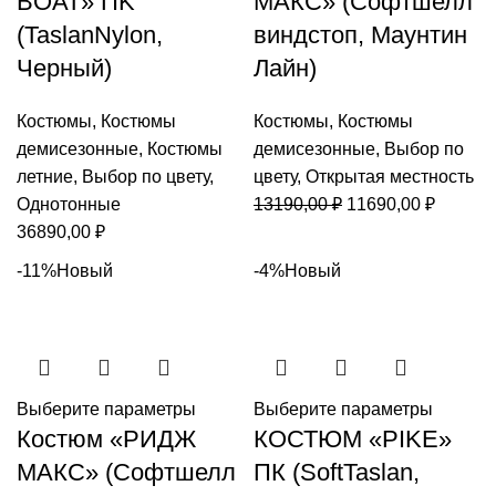
BOAT» ПK
МАКС» (Софтшелл
(TaslanNylon,
виндстоп, Маунтин
Черный)
Лайн)
Костюмы
,
Костюмы
Костюмы
,
Костюмы
демисезонные
,
Костюмы
демисезонные
,
Выбор по
летние
,
Выбор по цвету
,
цвету
,
Открытая местность
Первоначальная
Текуща
Однотонные
13190,00
₽
11690,00
₽
цена
цена:
36890,00
₽
составляла
11690,0
-11%
Новый
-4%
Новый
13190,00 ₽.
Выберите параметры
Выберите параметры
Костюм «РИДЖ
КОСТЮМ «PIKE»
МАКС» (Софтшелл
ПК (SoftTaslan,