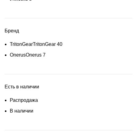
Бренд
TritonGear
TritonGear
40
Onerus
Onerus
7
Есть в наличии
Распродажа
В наличии