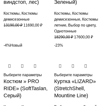
виндстоп, лес)
Зеленый)
Костюмы
,
Костюмы
Костюмы
,
Костюмы
демисезонные
демисезонные
,
Костюмы
Первоначальная
Текущая
13190,00
₽
11690,00
₽
летние
,
Выбор по цвету
,
цена
цена:
Однотонные
составляла
11690,00 ₽.
Первоначальная
Текуща
18290,00
₽
17600,00
₽
13190,00 ₽.
цена
цена:
-4%
Новый
-23%
составляла
17600,0
18290,00 ₽.
Выберите параметры
Выберите параметры
Костюм » PRO
Куртка «LIZARD»
RIDE» (SoftTaslan,
(StretchShell,
Серый)
Mountine Line)