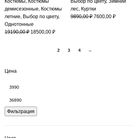
Костюмы
,
Костюмы
Выбор по цвету
,
Зимний
демисезонные
,
Костюмы
лес
,
Куртки
Первоначальная
Текущая
летние
,
Выбор по цвету
,
9890,00
₽
7600,00
₽
цена
цена:
Однотонные
Первоначальная
Текущая
составляла
7600,00 ₽
19190,00
₽
18500,00
₽
цена
цена:
9890,00 ₽.
составляла
18500,00 ₽.
1
2
3
4
→
19190,00 ₽.
Цена
Минимальная
цена
Максимальная
цена
Фильтрация