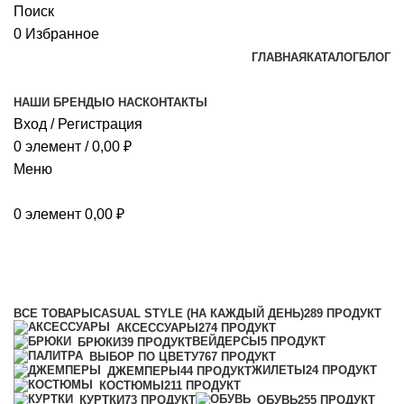
Поиск
0
Избранное
ГЛАВНАЯ
КАТАЛОГ
БЛОГ
НАШИ БРЕНДЫ
О НАС
КОНТАКТЫ
Вход / Регистрация
0
элемент
/
0,00
₽
Меню
0
элемент
0,00
₽
60-62, рост 170/176
Категории
ВСЕ
ТОВАРЫ
CASUAL STYLE (НА КАЖДЫЙ ДЕНЬ)
289 ПРОДУКТ
АКСЕССУАРЫ
274 ПРОДУКТ
ВЕЙДЕРСЫ
5 ПРОДУКТ
БРЮКИ
39 ПРОДУКТ
ВЫБОР ПО ЦВЕТУ
767 ПРОДУКТ
ЖИЛЕТЫ
24 ПРОДУКТ
ДЖЕМПЕРЫ
44 ПРОДУКТ
КОСТЮМЫ
211 ПРОДУКТ
КУРТКИ
73 ПРОДУКТ
ОБУВЬ
255 ПРОДУКТ