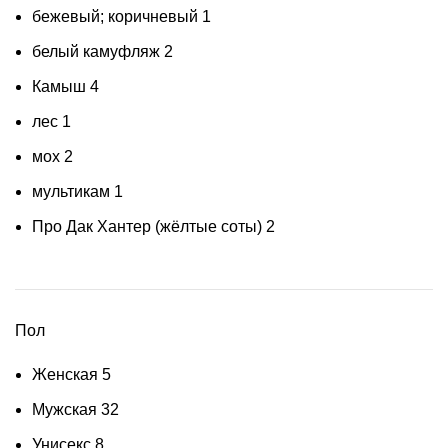
бежевый; коричневый
1
белый камуфляж
2
Камыш
4
лес
1
мох
2
мультикам
1
Про Дак Хантер (жёлтые соты)
2
Пол
Женская
5
Мужская
32
Унисекс
8