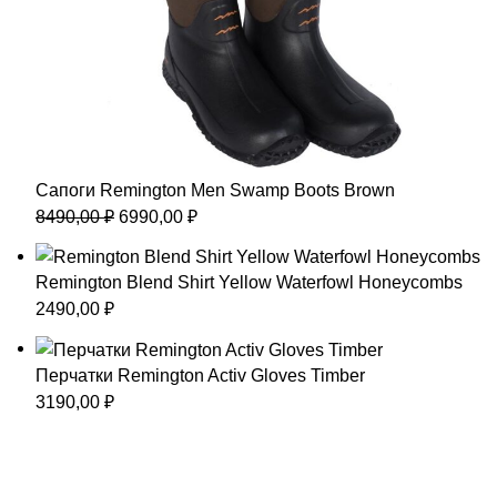
Сапоги Remington Men Swamp Boots Вrown
Первоначальная
Текущая
8490,00
₽
6990,00
₽
цена
цена:
составляла
6990,00 ₽.
Remington Blend Shirt Yellow Waterfowl Honeycombs
8490,00 ₽.
2490,00
₽
Перчатки Remington Activ Gloves Timber
3190,00
₽