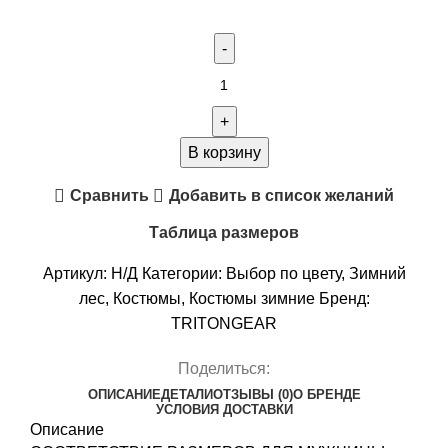
Количество
товара
Костюм
"STRONG"
В корзину
-40
Сравнить
Добавить в список желаний
ПК
(Алова,
Таблица размеров
Белый)
Артикул:
Н/Д
Категории:
Выбор по цвету
,
Зимний
TRITONGEAR
лес
,
Костюмы
,
Костюмы зимние
Бренд:
TRITONGEAR
Поделиться:
ОПИСАНИЕ
ДЕТАЛИ
ОТЗЫВЫ (0)
О БРЕНДЕ
УСЛОВИЯ ДОСТАВКИ
Описание