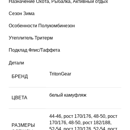
Назначение
Охота, Рыбалка, Активный отдых
Сезон
Зима
Особенности Полукомбинезон
Утеплитель
Тритерм
Подклад
Флис/Таффета
Детали
TritonGear
БРЕНД
белый камуфляж
ЦВЕТА
44-46, рост 170/176
,
48-50, рост
170/176
,
48-50, рост 182/188
,
РАЗМЕРЫ
52-54, рост 170/176
,
52-54, рост