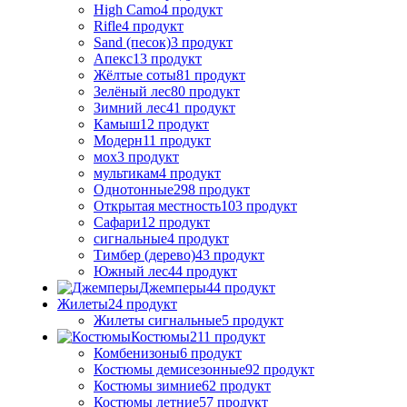
High Camo
4 продукт
Rifle
4 продукт
Sand (песок)
3 продукт
Апекс
13 продукт
Жёлтые соты
81 продукт
Зелёный лес
80 продукт
Зимний лес
41 продукт
Камыш
12 продукт
Модерн
11 продукт
мох
3 продукт
мультикам
4 продукт
Однотонные
298 продукт
Открытая местность
103 продукт
Сафари
12 продукт
сигнальные
4 продукт
Тимбер (дерево)
43 продукт
Южный лес
44 продукт
Джемперы
44 продукт
Жилеты
24 продукт
Жилеты сигнальные
5 продукт
Костюмы
211 продукт
Комбенизоны
6 продукт
Костюмы демисезонные
92 продукт
Костюмы зимние
62 продукт
Костюмы летние
57 продукт