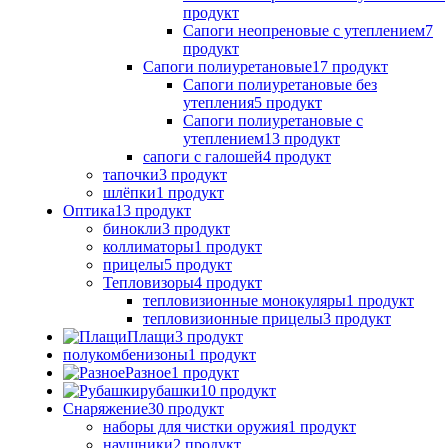
продукт
Сапоги неопреновые с утеплением
7
продукт
Сапоги полиуретановые
17 продукт
Сапоги полиуретановые без
утепления
5 продукт
Сапоги полиуретановые с
утеплением
13 продукт
сапоги с галошей
4 продукт
тапочки
3 продукт
шлёпки
1 продукт
Оптика
13 продукт
бинокли
3 продукт
коллиматоры
1 продукт
прицелы
5 продукт
Тепловизоры
4 продукт
тепловизионные монокуляры
1 продукт
тепловизионные прицелы
3 продукт
Плащи
3 продукт
полукомбенизоны
1 продукт
Разное
1 продукт
рубашки
10 продукт
Снаряжение
30 продукт
наборы для чистки оружия
1 продукт
наушники
2 продукт