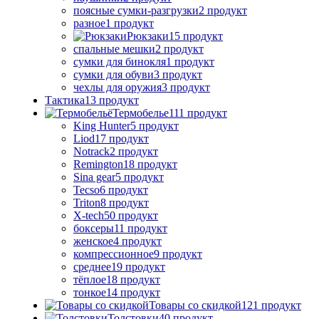
поясные сумки-разгрузки
2 продукт
разное
1 продукт
Рюкзаки
15 продукт
спальные мешки
2 продукт
сумки для бинокля
1 продукт
сумки для обуви
3 продукт
чехлы для оружия
3 продукт
Тактика
13 продукт
Термобелье
111 продукт
King Hunter
5 продукт
Liod
17 продукт
Notrack
2 продукт
Remington
18 продукт
Sina gear
5 продукт
Tecso
6 продукт
Triton
8 продукт
X-tech
50 продукт
боксеры
11 продукт
женское
4 продукт
компрессионное
9 продукт
среднее
19 продукт
тёплое
18 продукт
тонкое
14 продукт
Товары со скидкой
121 продукт
Толстовки
40 продукт