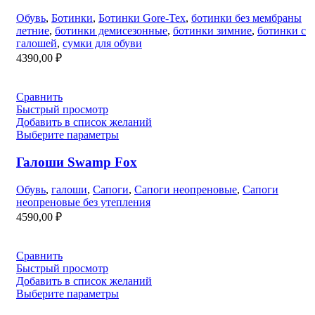
Обувь
,
Ботинки
,
Ботинки Gore-Tex
,
ботинки без мембраны
летние
,
ботинки демисезонные
,
ботинки зимние
,
ботинки с
галошей
,
сумки для обуви
4390,00
₽
Сравнить
Быстрый просмотр
Добавить в список желаний
Выберите параметры
Галоши Swamp Fox
Обувь
,
галоши
,
Сапоги
,
Сапоги неопреновые
,
Сапоги
неопреновые без утепления
4590,00
₽
Сравнить
Быстрый просмотр
Добавить в список желаний
Выберите параметры