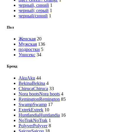
черный, синий
1
черный; серый
1
черный/синий
1
Пол
Женская
20
Мужская
136
подростки
5
Унисекс
34
Бренд
Aku
Aku
44
Bekina
Bekina
4
Chiruca
Chiruca
33
Nora boots
Nora boots
4
Remington
Remington
85
Swamp
Swamp
17
Extrek
Extrek
10
Huntlandia
Huntlandia
16
NoTrak
NoTrak
1
Polyver
Polyver
8
Saicou
Saicou
18