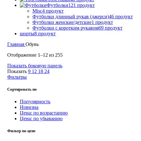
Футболки
121 продукт
Misc
4 продукт
Футболки длинный рукав (джерси)
46 продукт
Футболки женские/детские
1 продукт
Футболки с коротким рукавом
69 продукт
шорты
8 продукт
Главная
Обувь
Цены:
Отображение 1–12 из 255
по
Показать боковую панель
возрастанию
Показать
9
12
18
24
Фильтры
Сортировать по
Популярность
Новизна
Цена: по возрастанию
Цена: по убыванию
Фильтр по цене