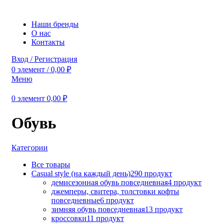
Наши бренды
О нас
Контакты
Вход / Регистрация
0
элемент
/
0,00
₽
Меню
0
элемент
0,00
₽
Обувь
Категории
Все
товары
Casual style (на каждый день)
290 продукт
демисезонная обувь повседневная
4 продукт
джемперы, свитера, толстовки кофты
повседневные
6 продукт
зимняя обувь повседневная
13 продукт
кроссовки
11 продукт