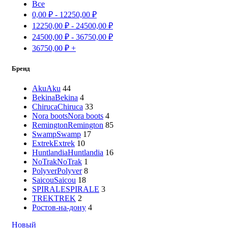
Все
0,00
₽
-
12250,00
₽
12250,00
₽
-
24500,00
₽
24500,00
₽
-
36750,00
₽
36750,00
₽
+
Бренд
Aku
Aku
44
Bekina
Bekina
4
Chiruca
Chiruca
33
Nora boots
Nora boots
4
Remington
Remington
85
Swamp
Swamp
17
Extrek
Extrek
10
Huntlandia
Huntlandia
16
NoTrak
NoTrak
1
Polyver
Polyver
8
Saicou
Saicou
18
SPIRALE
SPIRALE
3
TREK
TREK
2
Ростов-на-дону
4
Новый