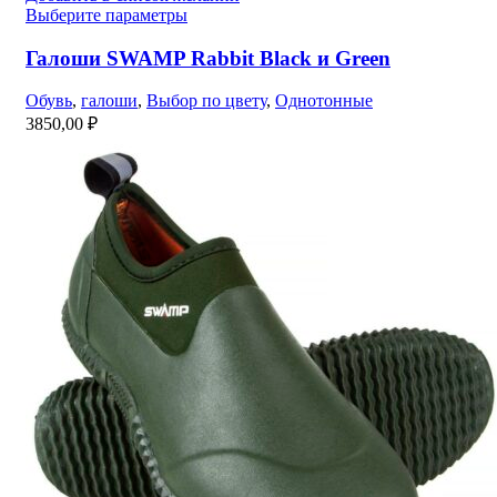
Выберите параметры
Галоши SWAMP Rabbit Black и Green
Обувь
,
галоши
,
Выбор по цвету
,
Однотонные
3850,00
₽