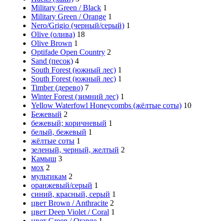
Military Green / Black
1
Military Green / Orange
1
Nero/Grigio (черный/серый)
1
Olive (олива)
18
Olive Brown
1
Optifade Open Country
2
Sand (песок)
4
South Forest (южный лес)
1
South Forest (южный лес)
1
Timber (дерево)
7
Winter Forest (зимний лес)
1
Yellow Waterfowl Honeycombs (жёлтые соты)
10
Бежевый
2
бежевый; коричневый
1
белый, бежевый
1
жёлтые соты
1
зеленый, черный, желтый
2
Камыш
3
мох
2
мультикам
2
оранжевый/серый
1
синий, красный, серый
1
цвет Brown / Anthracite
2
цвет Deep Violet / Coral
1
цвет Green / Orange
1