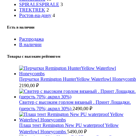
SPIRALE
SPIRALE
3
TREK
TREK
2
Ростов-на-дону
4
Есть в наличии
Распродажа
В наличии
Товары с высоким рейтингом
Перчатки Remington HunterYellow Waterfowl Honeycomb
2190,00
₽
Свитер с высоким горлом вязаный . Принт Лошадки.
(шерсть 70%; акрил 30%)
2490,00
₽
Плащ тент Remington New PU waterproof Yellow
Waterfowl Honeycombs
5490,00
₽