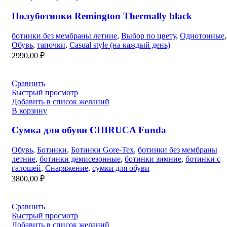
Полуботинки Remington Thermally black
ботинки без мембраны летние
,
Выбор по цвету
,
Однотонные
,
Обувь
,
тапочки
,
Casual style (на каждый день)
2990,00
₽
Сравнить
Быстрый просмотр
Добавить в список желаний
В корзину
Сумка для обуви CHIRUCA Funda
Обувь
,
Ботинки
,
Ботинки Gore-Tex
,
ботинки без мембраны
летние
,
ботинки демисезонные
,
ботинки зимние
,
ботинки с
галошей
,
Снаряжение
,
сумки для обуви
3800,00
₽
Сравнить
Быстрый просмотр
Добавить в список желаний