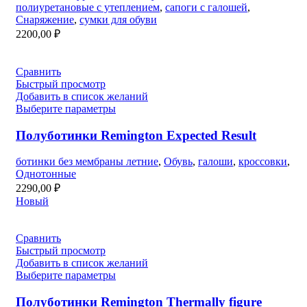
полиуретановые с утеплением
,
сапоги с галошей
,
Снаряжение
,
сумки для обуви
2200,00
₽
Сравнить
Быстрый просмотр
Добавить в список желаний
Выберите параметры
Полуботинки Remington Expected Result
ботинки без мембраны летние
,
Обувь
,
галоши
,
кроссовки
,
Однотонные
2290,00
₽
Новый
Сравнить
Быстрый просмотр
Добавить в список желаний
Выберите параметры
Полуботинки Remington Thermally figure