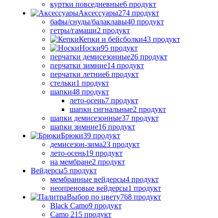
куртки повседневные
6 продукт
Аксессуары
274 продукт
бафы/снуды/балаклавы
40 продукт
гетры/гамаши
2 продукт
Кепки и бейсболки
43 продукт
Носки
95 продукт
перчатки демисезонные
26 продукт
перчатки зимние
14 продукт
перчатки летние
6 продукт
стельки
1 продукт
шапки
48 продукт
лето-осень
7 продукт
шапки сигнальные
2 продукт
шапки демисезонные
37 продукт
шапки зимние
16 продукт
Брюки
39 продукт
демисезон-зима
23 продукт
лето-осень
19 продукт
на мембране
2 продукт
Вейдерсы
5 продукт
мембранные вейдерсы
4 продукт
неопреновые вейдерсы
1 продукт
Выбор по цвету
768 продукт
Black Camo
9 продукт
Camo 21
5 продукт