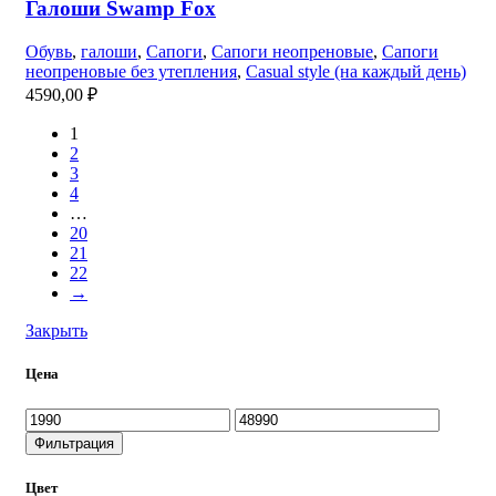
Галоши Swamp Fox
Обувь
,
галоши
,
Сапоги
,
Сапоги неопреновые
,
Сапоги
неопреновые без утепления
,
Casual style (на каждый день)
4590,00
₽
1
2
3
4
…
20
21
22
→
Закрыть
Цена
Минимальная
Максимальная
цена
цена
Фильтрация
Цвет