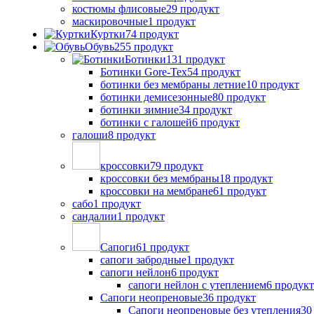
костюмы флисовые
29 продукт
маскировочные
1 продукт
Куртки
74 продукт
Обувь
255 продукт
Ботинки
131 продукт
Ботинки Gore-Tex
54 продукт
ботинки без мембраны летние
10 продукт
ботинки демисезонные
80 продукт
ботинки зимние
34 продукт
ботинки с галошей
6 продукт
галоши
8 продукт
кроссовки
79 продукт
кроссовки без мембраны
18 продукт
кроссовки на мембране
61 продукт
сабо
1 продукт
сандалии
1 продукт
Сапоги
61 продукт
сапоги забродные
1 продукт
сапоги нейлон
6 продукт
сапоги нейлон с утеплением
6 продукт
Сапоги неопреновые
36 продукт
Сапоги неопреновые без утепления
30