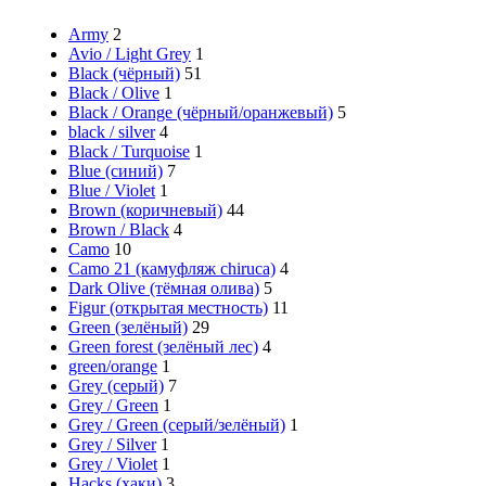
Army
2
Avio / Light Grey
1
Black (чёрный)
51
Black / Olive
1
Black / Orange (чёрный/оранжевый)
5
black / silver
4
Black / Turquoise
1
Blue (синий)
7
Blue / Violet
1
Brown (коричневый)
44
Brown / Black
4
Camo
10
Camo 21 (камуфляж chiruca)
4
Dark Olive (тёмная олива)
5
Figur (открытая местность)
11
Green (зелёный)
29
Green forest (зелёный лес)
4
green/orange
1
Grey (серый)
7
Grey / Green
1
Grey / Green (серый/зелёный)
1
Grey / Silver
1
Grey / Violet
1
Hacks (хаки)
3