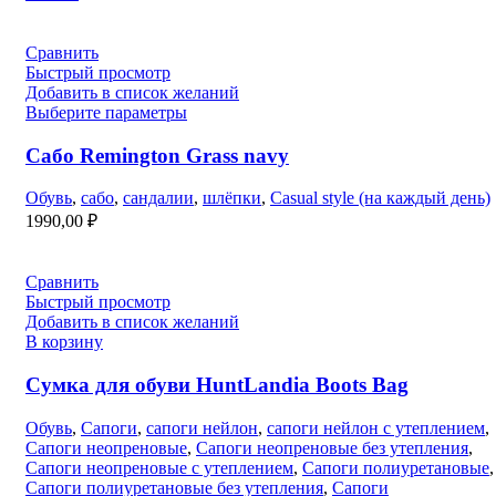
Сравнить
Быстрый просмотр
Добавить в список желаний
Выберите параметры
Сабо Remington Grass navy
Обувь
,
сабо
,
сандалии
,
шлёпки
,
Casual style (на каждый день)
1990,00
₽
Сравнить
Быстрый просмотр
Добавить в список желаний
В корзину
Сумка для обуви HuntLandia Boots Bag
Обувь
,
Сапоги
,
сапоги нейлон
,
сапоги нейлон с утеплением
,
Сапоги неопреновые
,
Сапоги неопреновые без утепления
,
Сапоги неопреновые с утеплением
,
Сапоги полиуретановые
,
Сапоги полиуретановые без утепления
,
Сапоги