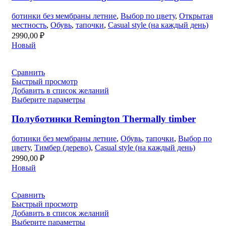
ботинки без мембраны летние
,
Выбор по цвету
,
Открытая
местность
,
Обувь
,
тапочки
,
Casual style (на каждый день)
2990,00
₽
Новый
Сравнить
Быстрый просмотр
Добавить в список желаний
Выберите параметры
Полуботинки Remington Thermally timber
ботинки без мембраны летние
,
Обувь
,
тапочки
,
Выбор по
цвету
,
Тимбер (дерево)
,
Casual style (на каждый день)
2990,00
₽
Новый
Сравнить
Быстрый просмотр
Добавить в список желаний
Выберите параметры