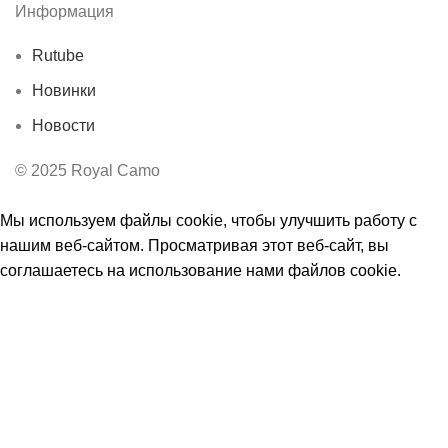
Информация
Rutube
Новинки
Новости
© 2025 Royal Camo
Мы используем файлы cookie, чтобы улучшить работу с
нашим веб-сайтом. Просматривая этот веб-сайт, вы
соглашаетесь на использование нами файлов cookie.
Принять
Ы
Магазин
0
Избранное
0
элемент
Заказ
Мой аккаунт
Поиск
Начните вводить текст, чтобы увидеть товары, которые вы