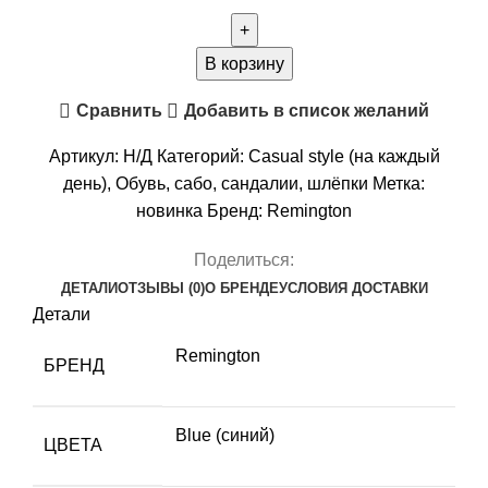
товара
Сабо
Remington
В корзину
Grass
Сравнить
Добавить в список желаний
navy
Артикул:
Н/Д
Категорий:
Casual style (на каждый
день)
,
Обувь
,
сабо
,
сандалии
,
шлёпки
Метка:
новинка
Бренд:
Remington
Поделиться:
ДЕТАЛИ
ОТЗЫВЫ (0)
О БРЕНДЕ
УСЛОВИЯ ДОСТАВКИ
Детали
Remington
БРЕНД
Blue (синий)
ЦВЕТА