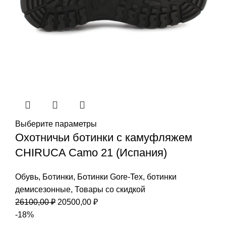
Выберите параметры
Охотничьи ботинки с камуфляжем
CHIRUCA Camo 21 (Испания)
Обувь
,
Ботинки
,
Ботинки Gore-Tex
,
ботинки
демисезонные
,
Товары со скидкой
Первоначальная
Текущая
26100,00
₽
20500,00
₽
цена
цена:
-18%