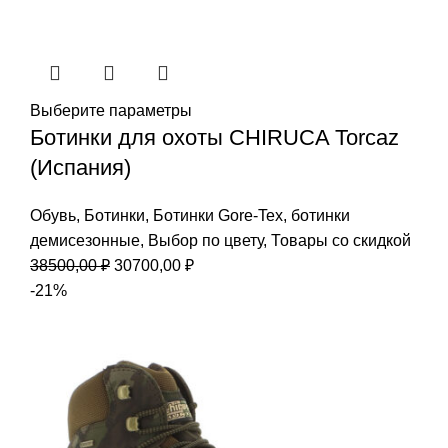
составляла
16200,00 ₽.
20400,00 ₽.
Выберите параметры
Ботинки для охоты CHIRUCA Torcaz
(Испания)
Обувь
,
Ботинки
,
Ботинки Gore-Tex
,
ботинки
демисезонные
,
Выбор по цвету
,
Товары со скидкой
Первоначальная
Текущая
38500,00
₽
30700,00
₽
цена
цена:
-21%
составляла
30700,00 ₽.
38500,00 ₽.