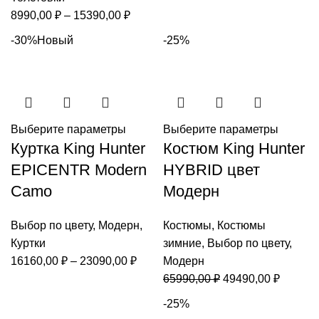
Диапазон
8990,00
₽
–
15390,00
₽
цен:
-30%
Новый
-25%
8990,00 ₽
–
15390,00 ₽
Выберите параметры
Выберите параметры
Куртка King Hunter
Костюм King Hunter
EPICENTR Modern
HYBRID цвет
Camo
Модерн
Выбор по цвету
,
Модерн
,
Костюмы
,
Костюмы
Куртки
зимние
,
Выбор по цвету
,
Диапазон
16160,00
₽
–
23090,00
₽
Модерн
цен:
Первоначальная
Текуща
65990,00
₽
49490,00
₽
16160,00 ₽
цена
цена:
-25%
–
составляла
49490,0