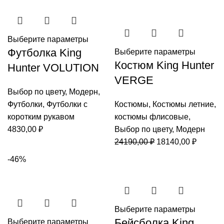
23090,00 ₽
65990,00 ₽.
Выберите параметры
Футболка King
Выберите параметры
Костюм King Hunter
Hunter VOLUTION
VERGE
Выбор по цвету
,
Модерн
,
Футболки
,
Футболки с
Костюмы
,
Костюмы летние
,
коротким рукавом
костюмы флисовые
,
4830,00
₽
Выбор по цвету
,
Модерн
Первоначальная
Текуща
24190,00
₽
18140,00
₽
цена
цена:
-46%
составляла
18140,0
24190,00 ₽.
Выберите параметры
Бейсболка King
Выберите параметры