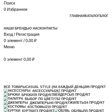
Поиск
0
Избранное
ГЛАВНАЯ
КАТАЛОГ
БЛОГ
НАШИ БРЕНДЫ
О НАС
КОНТАКТЫ
Вход / Регистрация
0
элемент
/
0,00
₽
Меню
0
элемент
0,00
₽
Modern Cаmo
Категории
ВСЕ
ТОВАРЫ
CASUAL STYLE (НА КАЖДЫЙ ДЕНЬ)
289 ПРОДУКТ
АКСЕССУАРЫ
267 ПРОДУКТ
ВЕЙДЕРСЫ
5 ПРОДУКТ
БРЮКИ
39 ПРОДУКТ
ВЫБОР ПО ЦВЕТУ
762 ПРОДУКТ
ЖИЛЕТЫ
24 ПРОДУКТ
ДЖЕМПЕРЫ
44 ПРОДУКТ
КОСТЮМЫ
210 ПРОДУКТ
КУРТКИ
73 ПРОДУКТ
ОБУВЬ
255 ПРОДУКТ