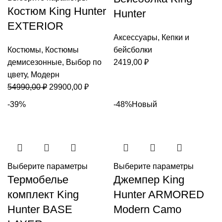
Костюм King Hunter
Hunter
EXTERIOR
Аксессуары
,
Кепки и
Костюмы
,
Костюмы
бейсболки
демисезонные
,
Выбор по
2419,00
₽
цвету
,
Модерн
Первоначальная
Текущая
54990,00
₽
29900,00
₽
цена
цена:
-39%
-48%
Новый
составляла
29900,00 ₽.
54990,00 ₽.
Выберите параметры
Выберите параметры
Термобелье
Джемпер King
комплект King
Hunter ARMORED
Hunter BASE
Modern Camo