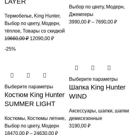
LAYER
Выбор по цвету
,
Модерн
,
Джемперы
Термобелье
,
King Hunter
,
Диапаз
3990,00
₽
–
7690,00
₽
Выбор по цвету
,
Модерн
,
цен:
тёплое
,
Товары со скидкой
3990,00
Первоначальная
Текущая
19660,00
₽
12090,00
₽
–
цена
цена:
-25%
7690,00
составляла
12090,00 ₽.
19660,00 ₽.
Выберите параметры
Шапка King Hunter
Выберите параметры
Костюм King Hunter
WIND
SUMMER LIGHT
Аксессуары
,
шапки
,
шапки
Костюмы
,
Костюмы летние
,
демисезонные
Выбор по цвету
,
Модерн
3190,00
₽
Диапазон
18470,00
₽
–
24630,00
₽