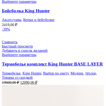
Выберите параметры
Бейсболка King Hunter
Аксессуары
,
Кепки и бейсболки
2419,00
₽
-39%
Сравнить
Быстрый просмотр
Добавить в список желаний
Выберите параметры
Термобелье комплект King Hunter BASE LAYER
Термобелье
,
King Hunter
,
Выбор по цвету
,
Модерн
,
тёплое
,
Товары со скидкой
Первоначальная
Текущая
19660,00
₽
12090,00
₽
цена
цена:
составляла
12090,00 ₽.
19660,00 ₽.