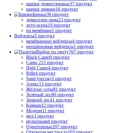
шапки демисезонные
37 продукт
шапки зимние
16 продукт
Брюки
39 продукт
демисезон-зима
23 продукт
лето-осень
19 продукт
на мембране
2 продукт
Вейдерсы
5 продукт
мембранные вейдерсы
4 продукт
неопреновые вейдерсы
1 продукт
Выбор по цвету
767 продукт
Black Camo
9 продукт
Camo 21
5 продукт
High Camo
4 продукт
Rifle
4 продукт
Sand (песок)
3 продукт
Апекс
13 продукт
Жёлтые соты
81 продукт
Зелёный лес
80 продукт
Зимний лес
41 продукт
Камыш
12 продукт
Модерн
11 продукт
мох
3 продукт
мультикам
4 продукт
Однотонные
297 продукт
Открытая местность
103 продукт