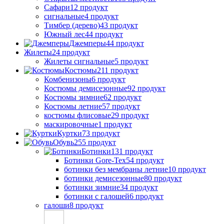
Сафари
12 продукт
сигнальные
4 продукт
Тимбер (дерево)
43 продукт
Южный лес
44 продукт
Джемперы
44 продукт
Жилеты
24 продукт
Жилеты сигнальные
5 продукт
Костюмы
211 продукт
Комбенизоны
6 продукт
Костюмы демисезонные
92 продукт
Костюмы зимние
62 продукт
Костюмы летние
57 продукт
костюмы флисовые
29 продукт
маскировочные
1 продукт
Куртки
73 продукт
Обувь
255 продукт
Ботинки
131 продукт
Ботинки Gore-Tex
54 продукт
ботинки без мембраны летние
10 продукт
ботинки демисезонные
80 продукт
ботинки зимние
34 продукт
ботинки с галошей
6 продукт
галоши
8 продукт