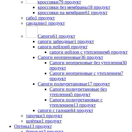
кроссовки
79 продукт
кроссовки без мембраны
18 продукт
кроссовки на мембране
61 продукт
сабо
1 продукт
сандалии
1 продукт
Сапоги
61 продукт
сапоги забродные
1 продукт
сапоги нейлон
6 продукт
сапоги нейлон с утеплением
6 продукт
Сапоги неопреновые
36 продукт
Сапоги неопреновые без утепления
30
продукт
Сапоги неопреновые с утеплением
7
продукт
Сапоги полиуретановые
17 продукт
Сапоги полиуретановые без
утепления
5 продукт
Сапоги полиуретановые с
утеплением
13 продукт
сапоги с галошей
4 продукт
тапочки
3 продукт
шлёпки
1 продукт
Оптика
13 продукт
бинокли
3 продукт