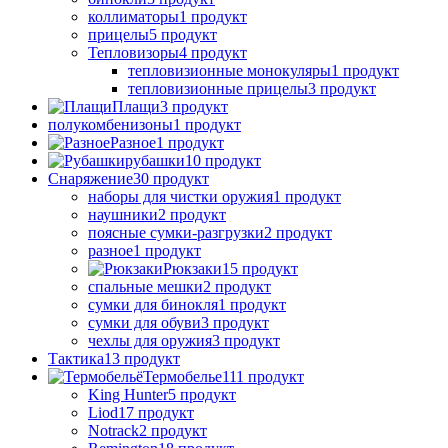
коллиматоры
1 продукт
прицелы
5 продукт
Тепловизоры
4 продукт
тепловизионные монокуляры
1 продукт
тепловизионные прицелы
3 продукт
Плащи
3 продукт
полукомбенизоны
1 продукт
Разное
1 продукт
рубашки
10 продукт
Снаряжение
30 продукт
наборы для чистки оружия
1 продукт
наушники
2 продукт
поясные сумки-разгрузки
2 продукт
разное
1 продукт
Рюкзаки
15 продукт
спальные мешки
2 продукт
сумки для бинокля
1 продукт
сумки для обуви
3 продукт
чехлы для оружия
3 продукт
Тактика
13 продукт
Термобелье
111 продукт
King Hunter
5 продукт
Liod
17 продукт
Notrack
2 продукт