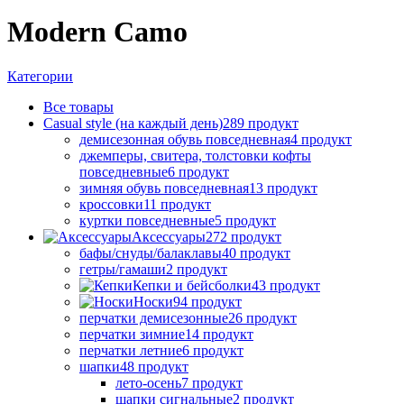
Modern Cаmo
Категории
Все
товары
Casual style (на каждый день)
289 продукт
демисезонная обувь повседневная
4 продукт
джемперы, свитера, толстовки кофты
повседневные
6 продукт
зимняя обувь повседневная
13 продукт
кроссовки
11 продукт
куртки повседневные
5 продукт
Аксессуары
272 продукт
бафы/снуды/балаклавы
40 продукт
гетры/гамаши
2 продукт
Кепки и бейсболки
43 продукт
Носки
94 продукт
перчатки демисезонные
26 продукт
перчатки зимние
14 продукт
перчатки летние
6 продукт
шапки
48 продукт
лето-осень
7 продукт
шапки сигнальные
2 продукт