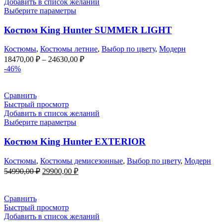
Добавить в список желаний
Выберите параметры
Костюм King Hunter SUMMER LIGHT
Костюмы
,
Костюмы летние
,
Выбор по цвету
,
Модерн
Диапазон
18470,00
₽
–
24630,00
₽
цен:
-46%
18470,00 ₽
–
Сравнить
24630,00 ₽
Быстрый просмотр
Добавить в список желаний
Выберите параметры
Костюм King Hunter EXTERIOR
Костюмы
,
Костюмы демисезонные
,
Выбор по цвету
,
Модерн
Первоначальная
Текущая
54990,00
₽
29900,00
₽
цена
цена:
составляла
29900,00 ₽.
54990,00 ₽.
Сравнить
Быстрый просмотр
Добавить в список желаний