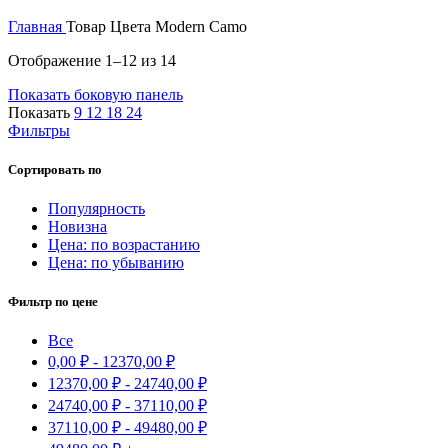
Главная
Товар Цвета
Modern Cаmo
Сортировка:
Отображение 1–12 из 14
самые
Показать боковую панель
недавние
Показать
9
12
18
24
Фильтры
Сортировать по
Популярность
Новизна
Цена: по возрастанию
Цена: по убыванию
Фильтр по цене
Все
0,00
₽
-
12370,00
₽
12370,00
₽
-
24740,00
₽
24740,00
₽
-
37110,00
₽
37110,00
₽
-
49480,00
₽