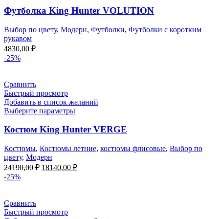
Футболка King Hunter VOLUTION
Выбор по цвету
,
Модерн
,
Футболки
,
Футболки с коротким
рукавом
4830,00
₽
-25%
Сравнить
Быстрый просмотр
Добавить в список желаний
Выберите параметры
Костюм King Hunter VERGE
Костюмы
,
Костюмы летние
,
костюмы флисовые
,
Выбор по
цвету
,
Модерн
Первоначальная
Текущая
24190,00
₽
18140,00
₽
цена
цена:
-25%
составляла
18140,00 ₽.
24190,00 ₽.
Сравнить
Быстрый просмотр