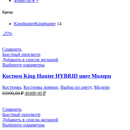
49480,00
₽
+
Бренд
Kinghunter
Kinghunter
14
-25%
Сравнить
Быстрый просмотр
Добавить в список желаний
Выберите параметры
Костюм King Hunter HYBRID цвет Модерн
Костюмы
,
Костюмы зимние
,
Выбор по цвету
,
Модерн
Первоначальная
Текущая
65990,00
₽
49490,00
₽
цена
цена:
составляла
49490,00 ₽.
65990,00 ₽.
Сравнить
Быстрый просмотр
Добавить в список желаний
Выберите параметры