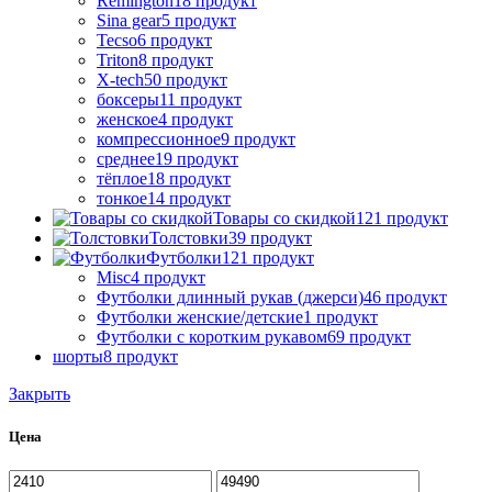
Remington
18 продукт
Sina gear
5 продукт
Tecso
6 продукт
Triton
8 продукт
X-tech
50 продукт
боксеры
11 продукт
женское
4 продукт
компрессионное
9 продукт
среднее
19 продукт
тёплое
18 продукт
тонкое
14 продукт
Товары со скидкой
121 продукт
Толстовки
39 продукт
Футболки
121 продукт
Misc
4 продукт
Футболки длинный рукав (джерси)
46 продукт
Футболки женские/детские
1 продукт
Футболки с коротким рукавом
69 продукт
шорты
8 продукт
Закрыть
Цена
Минимальная
Максимальная