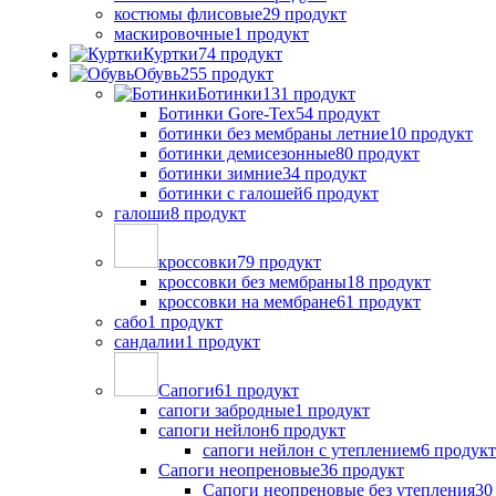
костюмы флисовые
29 продукт
маскировочные
1 продукт
Куртки
74 продукт
Обувь
255 продукт
Ботинки
131 продукт
Ботинки Gore-Tex
54 продукт
ботинки без мембраны летние
10 продукт
ботинки демисезонные
80 продукт
ботинки зимние
34 продукт
ботинки с галошей
6 продукт
галоши
8 продукт
кроссовки
79 продукт
кроссовки без мембраны
18 продукт
кроссовки на мембране
61 продукт
сабо
1 продукт
сандалии
1 продукт
Сапоги
61 продукт
сапоги забродные
1 продукт
сапоги нейлон
6 продукт
сапоги нейлон с утеплением
6 продукт
Сапоги неопреновые
36 продукт
Сапоги неопреновые без утепления
30