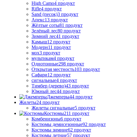
High Camo
4 продукт
Rifle
4 продукт
Sand (песок)
3 продукт
Апекс
13 продукт
Жёлтые соты
81 продукт
Зелёный лес
80 продукт
Зимний лес
41 продукт
Камыш
12 продукт
Модерн
11 продукт
мох
3 продукт
мультикам
4 продукт
Однотонные
298 продукт
Открытая местность
103 продукт
Сафари
12 продукт
сигнальные
4 продукт
Тимбер (дерево)
43 продукт
Южный лес
44 продукт
Джемперы
44 продукт
Жилеты
24 продукт
Жилеты сигнальные
5 продукт
Костюмы
211 продукт
Комбенизоны
6 продукт
Костюмы демисезонные
92 продукт
Костюмы зимние
62 продукт
Костюмы летние
57 продукт