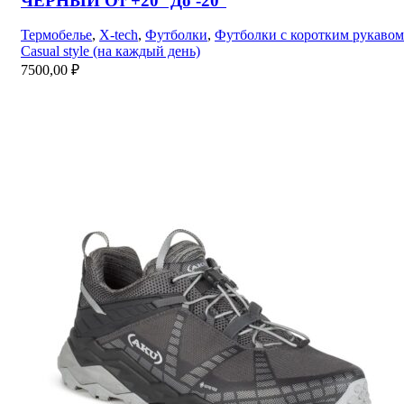
ЧЕРНЫЙ От +20° До -20°
Термобелье
,
X-tech
,
Футболки
,
Футболки с коротким рукавом
Casual style (на каждый день)
7500,00
₽