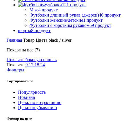
Футболки
121 продукт
Misc
4 продукт
Футболки длинный рукав (джерси)
46 продукт
Футболки женские/детские
1 продукт
Футболки с коротким рукавом
69 продукт
шорты
8 продукт
Главная
Товар Цвета
black / silver
Сортировка:
Показаны все (7)
самые
Показать боковую панель
недавние
Показать
9
12
18
24
Фильтры
Сортировать по
Популярность
Новизна
Цена: по возрастанию
Цена: по убыванию
Фильтр по цене