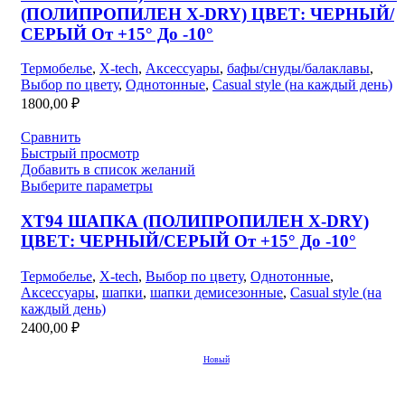
(ПОЛИПРОПИЛЕН X-DRY) ЦВЕТ: ЧЕРНЫЙ/
СЕРЫЙ От +15° До -10°
Термобелье
,
X-tech
,
Аксессуары
,
бафы/снуды/балаклавы
,
Выбор по цвету
,
Однотонные
,
Casual style (на каждый день)
1800,00
₽
Сравнить
Быстрый просмотр
Добавить в список желаний
Выберите параметры
XT94 ШАПКА (ПОЛИПРОПИЛЕН X-DRY)
ЦВЕТ: ЧЕРНЫЙ/СЕРЫЙ От +15° До -10°
Термобелье
,
X-tech
,
Выбор по цвету
,
Однотонные
,
Аксессуары
,
шапки
,
шапки демисезонные
,
Casual style (на
каждый день)
2400,00
₽
Новый