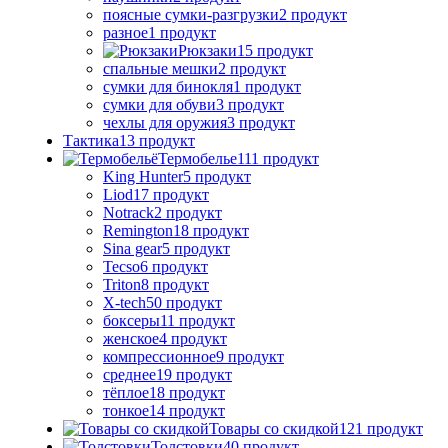
поясные сумки-разгрузки
2 продукт
разное
1 продукт
Рюкзаки
15 продукт
спальные мешки
2 продукт
сумки для бинокля
1 продукт
сумки для обуви
3 продукт
чехлы для оружия
3 продукт
Тактика
13 продукт
Термобелье
111 продукт
King Hunter
5 продукт
Liod
17 продукт
Notrack
2 продукт
Remington
18 продукт
Sina gear
5 продукт
Tecso
6 продукт
Triton
8 продукт
X-tech
50 продукт
боксеры
11 продукт
женское
4 продукт
компрессионное
9 продукт
среднее
19 продукт
тёплое
18 продукт
тонкое
14 продукт
Товары со скидкой
121 продукт
Толстовки
40 продукт