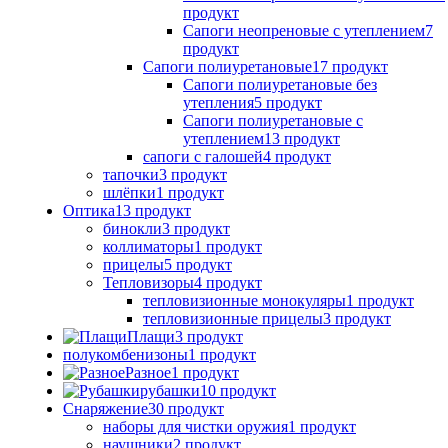
продукт
Сапоги неопреновые с утеплением
7
продукт
Сапоги полиуретановые
17 продукт
Сапоги полиуретановые без
утепления
5 продукт
Сапоги полиуретановые с
утеплением
13 продукт
сапоги с галошей
4 продукт
тапочки
3 продукт
шлёпки
1 продукт
Оптика
13 продукт
бинокли
3 продукт
коллиматоры
1 продукт
прицелы
5 продукт
Тепловизоры
4 продукт
тепловизионные монокуляры
1 продукт
тепловизионные прицелы
3 продукт
Плащи
3 продукт
полукомбенизоны
1 продукт
Разное
1 продукт
рубашки
10 продукт
Снаряжение
30 продукт
наборы для чистки оружия
1 продукт
наушники
2 продукт