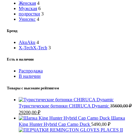
Женская
4
Мужская
6
подростки
3
Унисекс
4
Бренд
Aku
Aku
4
X-Tech
X-Tech
3
Есть в наличии
Распродажа
В наличии
Товары с высоким рейтингом
Туристические ботинки CHIRUCA Dynamic
35600,00
₽
Первоначальная
Текущая
29200,00
₽
цена
цена:
Шапка
составляла
29200,00 ₽.
King Hunter Hybrid Cap Camo Duck
5490,00
₽
35600,00 ₽.