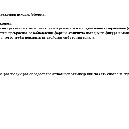
ановления исходной формы.
олокон.
 по сравнению с первоначальным размером и его идеальное возвращение (в 
уется, прекрасное возобновление формы, отличную посадку по фигуре и ма
я того, чтобы повлиять на свойства любого материала.
изации продукции, обладает свойством влаговыведения, то есть способно п