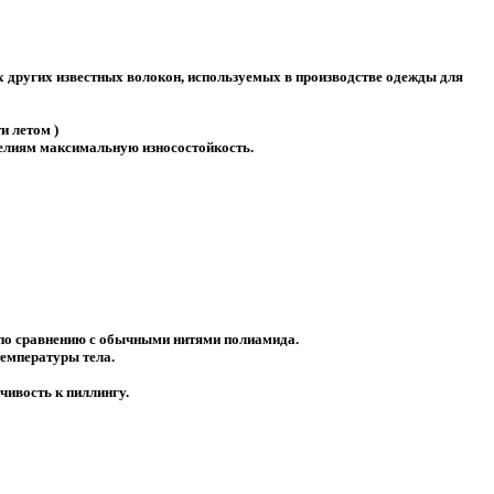
их других известных волокон, используемых в производстве одежды для
и летом )
делиям максимальную износостойкость.
 по сравнению с обычными нитями полиамида.
емпературы тела.
чивость к пиллингу.