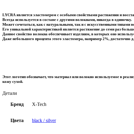
LYCRA
является эластомером с особыми свойствами растяжения и восст
Всегда используется в составе с другими волокнами, никогда в одиночку.
Может сочетаться, как с натуральными, так и с искусственными типами в
Его уникальной характеристикой является растяжение до семи раз больше
Данное свойство волокна обеспечивает изделиям, в которых оно использ
Даже небольшого процента этого эластомера, например 2%, достаточно дл
Этот логотип обозначает, что материал или волокно используемое в реал
кожу сухой.
Детали
Бренд
X-Tech
Цвета
black / silver