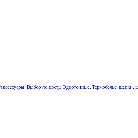
Аксессуары
,
Выбор по цвету
,
Однотонные
,
Термобелье
,
шапки
,
ш