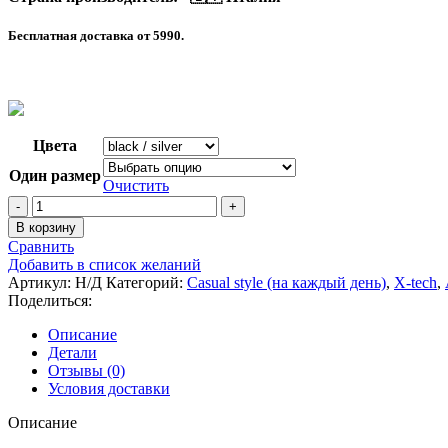
Бесплатная доставка от 5990.
Цвета
Один размер
Очистить
Количество
товара
В корзину
XT94
Сравнить
ШАПКА
Добавить в список желаний
(ПОЛИПРОПИЛЕН
Артикул:
Н/Д
Категорий:
Casual style (на каждый день)
,
X-tech
,
X-
Поделиться:
DRY)
ЦВЕТ:
Описание
ЧЕРНЫЙ/
Детали
СЕРЫЙ
Отзывы (0)
От
Условия доставки
+15°
До
Описание
-10°