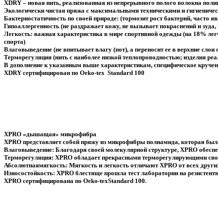
XDRY
– новая нить, реализованная из непрерывного полого волокна поли
Экологически чистая пряжа с максимальными техническими и гигиениче
Бактериостатичность по своей природе: (тормозит рост бактерий, часто 
Гипоаллергенность (не раздражает кожу, не вызывает покраснений и зуда,
Легкость: важная характеристика в мире спортивной одежды (на 18% легч
спорта)
Влаговыведение (не впитывает влагу (пот), а переносит ее в верхние слои
Терморегуляция (нить с наиболее низкой теплопроводностью; изделия ре
В дополнение к указанным выше характеристикам, специфическое кручен
XDRY сертифицирован по Oeko-tex Standard 100
XPRO
«дышащая» микрофибра
XPRO представляет собой пряжу из микрофибры полиамида, которая была 
Влаговыведение: Благодаря своей молекулярной структуре, XPRO обесп
Терморегуляция: XPRO обладает прекрасными терморегулирующими свойс
Абсолютнаямягкость: Мягкость и легкость отличают XPRO от всех други
Износостойкость: XPRO блестяще прошла тест лаборатории на резистентно
XPRO сертифицирована по Oeko-texStandard 100.