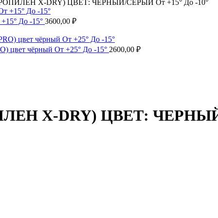
ПИЛЕН X-DRY) ЦВЕТ: ЧЕРНЫЙ/СЕРЫЙ От +15° До -10°
15° До -15°
3600,00
₽
O) цвет чёрный От +25° До -15°
2600,00
₽
Н X-DRY) ЦВЕТ: ЧЕРНЫЙ/С