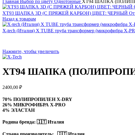
Главная
Выбор по цвету
Однотонные
XT94 ШАПКА (ПОЛИПРО
XT93 ШАПКА 3D (С ПРЯЖЕЙ КАРБОН) ЦВЕТ: ЧЕРНЫЙ От +
Назад к товарам
X-tech (Италия) X TUBE труба трансформер (микрофибра X-PR
Нажмите, чтобы увеличить
XT94 ШАПКА (ПОЛИПРОПИЛЕ
2400,00
₽
70% ПОЛИПРОПИЛЕН X-DRY
26% МИКРОФИБРА X-PRO
4% ЭЛАСТАН
Родина бренда:
🇮🇹 Италия
Страна производитель: 🇮🇹 Италия