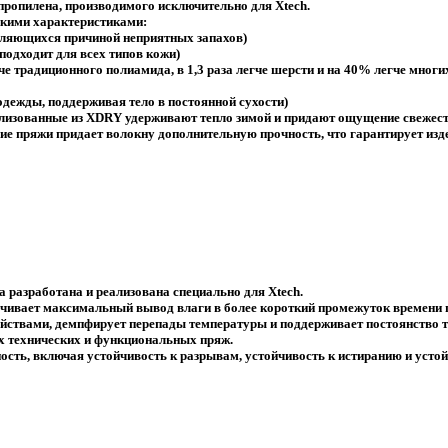
пропилена, производимого исключительно для Xtech.
скими характеристиками:
являющихся причиной неприятных запахов)
 подходит для всех типов кожи)
е традиционного полиамида, в 1,3 раза легче шерсти и на 40% легче мног
 одежды, поддерживая тело в постоянной сухости)
ализованные из XDRY удерживают тепло зимой и придают ощущение свежест
ие пряжи придает волокну дополнительную прочность, что гарантирует из
разработана и реализована специально для Xtech.
ечивает максимальный вывод влаги в более короткий промежуток времени
твами, демпфирует перепады температуры и поддерживает постоянство т
х технических и функциональных пряж.
сть, включая устойчивость к разрывам, устойчивость к истиранию и устой