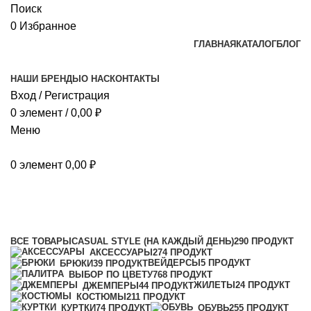
Поиск
0
Избранное
ГЛАВНАЯ
КАТАЛОГ
БЛОГ
НАШИ БРЕНДЫ
О НАС
КОНТАКТЫ
Вход / Регистрация
0
элемент
/
0,00
₽
Меню
0
элемент
0,00
₽
белый
Категории
ВСЕ
ТОВАРЫ
CASUAL STYLE (НА КАЖДЫЙ ДЕНЬ)
290 ПРОДУКТ
АКСЕССУАРЫ
274 ПРОДУКТ
ВЕЙДЕРСЫ
5 ПРОДУКТ
БРЮКИ
39 ПРОДУКТ
ВЫБОР ПО ЦВЕТУ
768 ПРОДУКТ
ЖИЛЕТЫ
24 ПРОДУКТ
ДЖЕМПЕРЫ
44 ПРОДУКТ
КОСТЮМЫ
211 ПРОДУКТ
КУРТКИ
74 ПРОДУКТ
ОБУВЬ
255 ПРОДУКТ