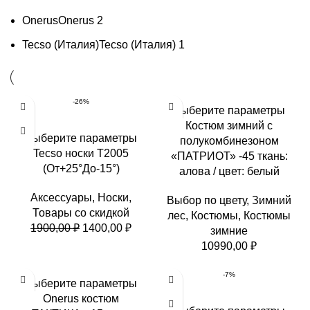
Onerus
Onerus
2
Tecso (Италия)
Tecso (Италия)
1
-26%
Выберите параметры
Костюм зимний с
Выберите параметры
полукомбинезоном
Tecso носки T2005
«ПАТРИОТ» -45 ткань:
(От+25°До-15°)
алова / цвет: белый
Аксессуары
,
Носки
,
Выбор по цвету
,
Зимний
Товары со скидкой
лес
,
Костюмы
,
Костюмы
Первоначальная
Текущая
1900,00
₽
1400,00
₽
зимние
цена
цена:
10990,00
₽
составляла
1400,00 ₽.
1900,00 ₽.
-7%
Выберите параметры
Onerus костюм