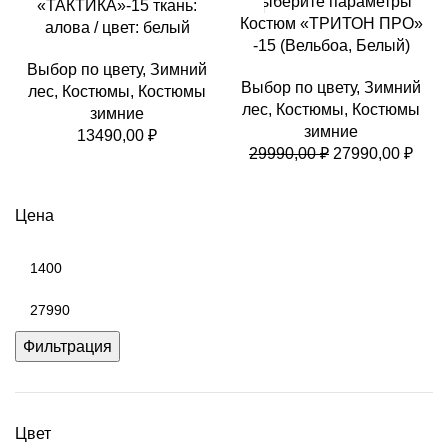
Выберите параметры
«ТАКТИКА»-15 ткань:
Костюм «ТРИТОН ПРО»
алова / цвет: белый
-15 (Вельбоа, Белый)
Выбор по цвету
,
Зимний
Выбор по цвету
,
Зимний
лес
,
Костюмы
,
Костюмы
лес
,
Костюмы
,
Костюмы
зимние
зимние
13490,00
₽
Первоначальн
Тек
29990,00
₽
27990,00
₽
цена
цена
составляла
2799
Цена
29990,00 ₽.
Минимальная
цена
Максимальная
цена
Фильтрация
Цвет