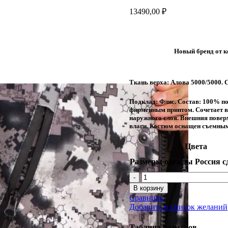
13490,00
₽
Новый бренд от к
Ткань верха: Алова 5000/5000. 
Подклад: Флис. Состав: 100% п
фирменным принтом. Сочетает в 
наружного слоя. Внешняя поверх
влаги. Костюм оснащен съемным
Цвета
Размеры одежды Россия с
Количество
товара
В корзину
Onerus
Сравнить
костюм
Добавить в список желаний
"ТАКТИКА"-15
ткань:
Таблица размеров