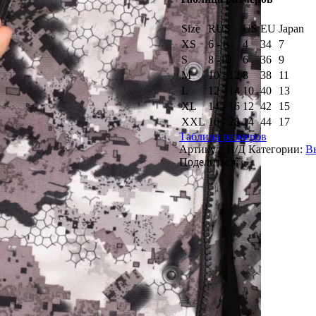
алова
/
Size
RUS
US
EU
Japan
цвет:
белый
XS
6 - 8
4
34
7
S
8 -10
6
36
9
M
10 - 12
8
38
11
L
12 - 14
10
40
13
XL
14 - 16
12
42
15
XXL
16 - 28
14
44
17
Таблица размеров
Артикул:
Н/Д
Категории:
В
Поделиться: