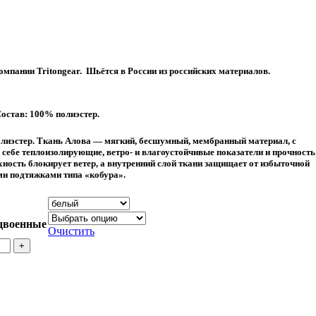
омпании Tritongear. Шьётся в России из российских материалов.
Состав: 100% полиэстер.
олиэстер. Ткань Алова — мягкий, бесшумный, мембранный материал, с
себе теплоизолирующие, ветро- и влагоустойчивые показатели и прочность
ность блокирует ветер, а внутренний слой ткани защищает от избыточной
и подтяжками типа «кобура».
двоенные
Очистить