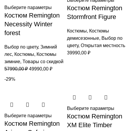
Выберите параметры
Костюм Remington
Выберите параметры
Костюм Remington
Stormfront Figure
Necessity Winter
Костюмы
,
Костюмы
forest
демисезонные
,
Выбор по
цвету
,
Открытая местность
Выбор по цвету
,
Зимний
39990,00
₽
лес
,
Костюмы
,
Костюмы
зимние
,
Товары со скидкой
Первоначальная
Текущая
57990,00
₽
49990,00
₽
цена
цена:
-29%
составляла
49990,00 ₽.
57990,00 ₽.
Выберите параметры
Костюм Remington
Выберите параметры
Костюм Remington
XM Elite Timber