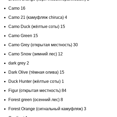
Camo
16
Camo 21 (камуфляж chiruca)
4
Camo Duck (жёлтые соты)
15
Camo Green
15
Camo Grey (открытая местность)
30
Camo Snow (зимний лес)
12
dark grey
2
Dark Olive (тёмная олива)
15
Duck Hunter (жёлтые соты)
1
Figur (открытая местность)
84
Forest green (осенний лес)
8
Forest Orange (сигнальный камуфляж)
3