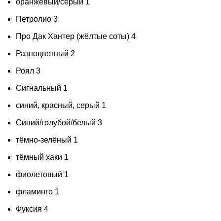
оранжевый/серый
1
Петролио
3
Про Дак Хантер (жёлтые соты)
4
Разноцветный
2
Роял
3
Сигнальный
1
синий, красный, серый
1
Синий/голубой/белый
3
тёмно-зелёный
1
тёмный хаки
1
фиолетовый
1
фламинго
1
Фуксия
4