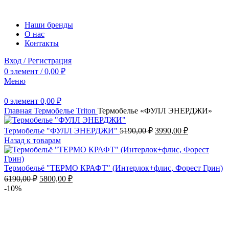
Наши бренды
О нас
Контакты
Вход / Регистрация
0
элемент
/
0,00
₽
Меню
0
элемент
0,00
₽
Главная
Термобелье
Triton
Термобелье «ФУЛЛ ЭНЕРДЖИ»
Первоначальная
Текущая
Термобелье "ФУЛЛ ЭНЕРДЖИ"
5190,00
₽
3990,00
₽
цена
цена:
Назад к товарам
составляла
3990,00 ₽.
5190,00 ₽.
Термобельё "ТЕРМО КРАФТ" (Интерлок+флис, Форест Грин)
Первоначальная
Текущая
6190,00
₽
5800,00
₽
цена
цена:
-10%
составляла
5800,00 ₽.
6190,00 ₽.