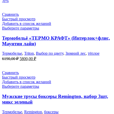
-6%
Сравнить
Быстрый просмотр
Добавить в список желаний
Выберите параметры
Термобельё «ТЕРМО КРАФТ» (Интерлок+флис,
Маунтин лайн)
Термобелье
,
Triton
,
Выбор по цвету
,
Зимний лес
,
тёплое
Первоначальная
Текущая
6190,00
₽
5800,00
₽
цена
цена:
составляла
5800,00 ₽.
6190,00 ₽.
Сравнить
Быстрый просмотр
Добавить в список желаний
Выберите параметры
Мужские трусы боксеры Remington, набор 3шт,
микс зеленый
Термобелье
,
Remington
,
боксеры