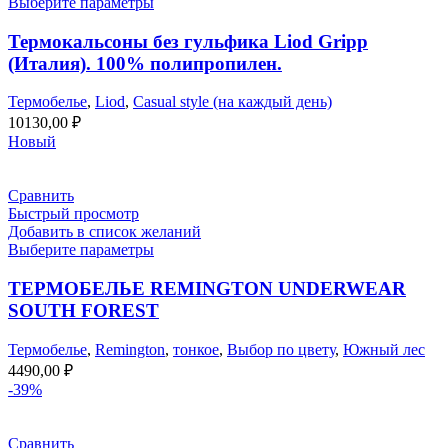
Выберите параметры
Термокальсоны без гульфика Liod Gripp
(Италия). 100% полипропилен.
Термобелье
,
Liod
,
Casual style (на каждый день)
10130,00
₽
Новый
Сравнить
Быстрый просмотр
Добавить в список желаний
Выберите параметры
ТЕРМОБЕЛЬЕ REMINGTON UNDERWEAR
SOUTH FOREST
Термобелье
,
Remington
,
тонкое
,
Выбор по цвету
,
Южный лес
4490,00
₽
-39%
Сравнить