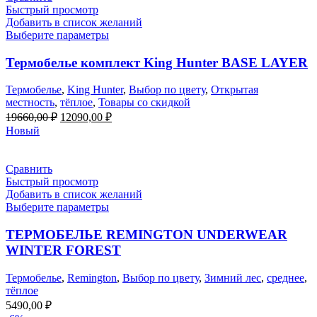
Быстрый просмотр
Добавить в список желаний
Выберите параметры
Термобелье комплект King Hunter BASE LAYER
Термобелье
,
King Hunter
,
Выбор по цвету
,
Открытая
местность
,
тёплое
,
Товары со скидкой
Первоначальная
Текущая
19660,00
₽
12090,00
₽
цена
цена:
Новый
составляла
12090,00 ₽.
19660,00 ₽.
Сравнить
Быстрый просмотр
Добавить в список желаний
Выберите параметры
ТЕРМОБЕЛЬЕ REMINGTON UNDERWEAR
WINTER FOREST
Термобелье
,
Remington
,
Выбор по цвету
,
Зимний лес
,
среднее
,
тёплое
5490,00
₽