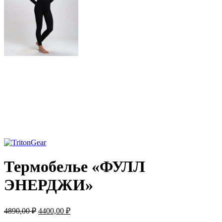
Термобелье «ФУЛЛ
ЭНЕРДЖИ»
Первоначальная
Текущая
4890,00
₽
4400,00
₽
цена
цена: