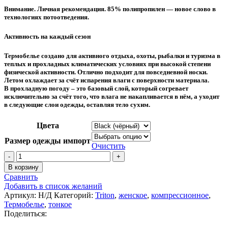
составляла
4400,00 ₽.
Внимание. Личная рекомендация. 85% полипропилен — новое слово в
4890,00 ₽.
технологиях потоотведения.
Активность на каждый сезон
Термобелье создано для активного отдыха, охоты, рыбалки и туризма в
теплых и прохладных климатических условиях при высокой степени
физической активности. Отлично подходит для повседневной носки.
Летом охлаждает за счёт испарения влаги с поверхности материала.
В прохладную погоду – это базовый слой, который согревает
исключительно за счёт того, что влага не накапливается в нём, а уходит
в следующие слои одежды, оставляя тело сухим.
Цвета
Размер одежды импорт
Очистить
Количество
товара
В корзину
Термобелье
Сравнить
"ФУЛЛ
Добавить в список желаний
ЭНЕРДЖИ"
Артикул:
Н/Д
Категорий:
Triton
,
женское
,
компрессионное
,
Термобелье
,
тонкое
Поделиться: