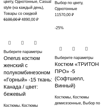
цвету
,
Однотонные
,
Casual
Выбор по цвету
,
style (на каждый день)
,
Однотонные
Товары со скидкой
11570,00
₽
Первоначальная
Текущая
6100,00
₽
4890,00
₽
цена
цена:
-25%
составляла
4890,00 ₽.
6100,00 ₽.
Выберите параметры
Onerus костюм
Выберите параметры
Костюм «ТРИТОН
женский с
ПРО» -5
полукомбинезоном
(Софтшелл,
«Горный» -15 ткань:
Винный)
Канада / цвет:
бежевый
Костюмы
,
Костюмы
демисезонные
,
Выбор по
Костюмы
,
Костюмы