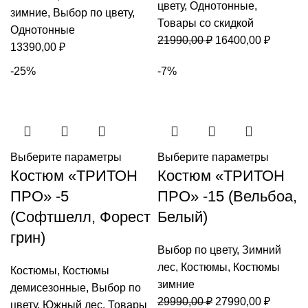
цвету
,
Однотонные
,
зимние
,
Выбор по цвету
,
Товары со скидкой
Однотонные
Первоначальная
Текуща
21990,00
₽
16400,00
₽
13390,00
₽
цена
цена:
-25%
-7%
составляла
16400,0
21990,00 ₽.
Выберите параметры
Выберите параметры
Костюм «ТРИТОН
Костюм «ТРИТОН
ПРО» -5
ПРО» -15 (Вельбоа,
(Софтшелл, Форест
Белый)
грин)
Выбор по цвету
,
Зимний
лес
,
Костюмы
,
Костюмы
Костюмы
,
Костюмы
зимние
демисезонные
,
Выбор по
Первоначальная
Текуща
29990,00
₽
27990,00
₽
цвету
,
Южный лес
,
Товары