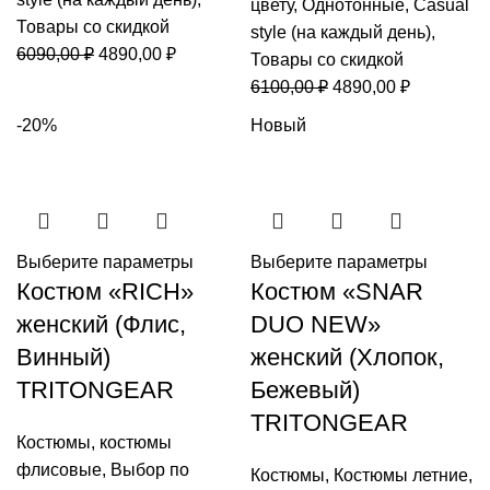
цвету
,
Однотонные
,
Casual
Товары со скидкой
style (на каждый день)
,
Первоначальная
Текущая
6090,00
₽
4890,00
₽
Товары со скидкой
цена
цена:
Первоначальная
Текущая
6100,00
₽
4890,00
₽
составляла
4890,00 ₽.
цена
цена:
-20%
Новый
6090,00 ₽.
составляла
4890,00 ₽
6100,00 ₽.
Выберите параметры
Выберите параметры
Костюм «RICH»
Костюм «SNAR
женский (Флис,
DUO NEW»
Винный)
женский (Хлопок,
TRITONGEAR
Бежевый)
TRITONGEAR
Костюмы
,
костюмы
флисовые
,
Выбор по
Костюмы
,
Костюмы летние
,