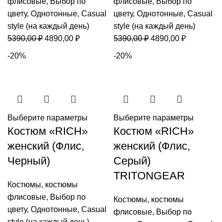
флисовые
,
Выбор по
флисовые
,
Выбор по
цвету
,
Однотонные
,
Casual
цвету
,
Однотонные
,
Casual
style (на каждый день)
style (на каждый день)
Первоначальная
Текущая
Первоначальная
Текущая
5390,00
₽
4890,00
₽
5390,00
₽
4890,00
₽
цена
цена:
цена
цена:
-20%
-20%
составляла
4890,00 ₽.
составляла
4890,00 ₽
5390,00 ₽.
5390,00 ₽.
Выберите параметры
Выберите параметры
Костюм «RICH»
Костюм «RICH»
женский (Флис,
женский (Флис,
Черный)
Серый)
TRITONGEAR
Костюмы
,
костюмы
флисовые
,
Выбор по
Костюмы
,
костюмы
цвету
,
Однотонные
,
Casual
флисовые
,
Выбор по
style (на каждый день)
,