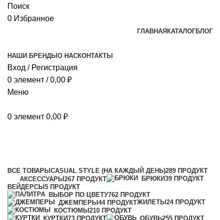
Поиск
0
Избранное
ГЛАВНАЯ
КАТАЛОГ
БЛОГ
НАШИ БРЕНДЫ
О НАС
КОНТАКТЫ
Вход / Регистрация
0
элемент
/
0,00
₽
Меню
0
элемент
0,00
₽
44-46, рост 158/164
Категории
ВСЕ
ТОВАРЫ
CASUAL STYLE (НА КАЖДЫЙ ДЕНЬ)
289 ПРОДУКТ
БРЮКИ
39 ПРОДУКТ
АКСЕССУАРЫ
267 ПРОДУКТ
ВЕЙДЕРСЫ
5 ПРОДУКТ
ВЫБОР ПО ЦВЕТУ
762 ПРОДУКТ
ЖИЛЕТЫ
24 ПРОДУКТ
ДЖЕМПЕРЫ
44 ПРОДУКТ
КОСТЮМЫ
210 ПРОДУКТ
КУРТКИ
73 ПРОДУКТ
ОБУВЬ
255 ПРОДУКТ