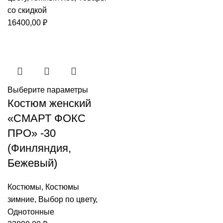
цена
цена:
со скидкой
составляла
27990,0
16400,00
₽
29990,00 ₽.
Выберите параметры
Костюм женский
«СМАРТ ФОКС
ПРО» -30
(Финляндия,
Бежевый)
Костюмы
,
Костюмы
зимние
,
Выбор по цвету
,
Однотонные