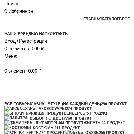
Поиск
0
Избранное
ГЛАВНАЯ
КАТАЛОГ
БЛОГ
НАШИ БРЕНДЫ
О НАС
КОНТАКТЫ
Вход / Регистрация
0
элемент
/
0,00
₽
Меню
0
элемент
0,00
₽
46,5EU/45,5RU
Категории
ВСЕ
ТОВАРЫ
CASUAL STYLE (НА КАЖДЫЙ ДЕНЬ)
290 ПРОДУКТ
АКСЕССУАРЫ
274 ПРОДУКТ
ВЕЙДЕРСЫ
5 ПРОДУКТ
БРЮКИ
39 ПРОДУКТ
ВЫБОР ПО ЦВЕТУ
768 ПРОДУКТ
ЖИЛЕТЫ
24 ПРОДУКТ
ДЖЕМПЕРЫ
44 ПРОДУКТ
КОСТЮМЫ
211 ПРОДУКТ
КУРТКИ
74 ПРОДУКТ
ОБУВЬ
255 ПРОДУКТ