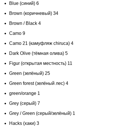
Blue (синий)
6
Brown (коричневый)
34
Brown / Black
4
Camo
9
Camo 21 (камуфляж chiruca)
4
Dark Olive (тёмная олива)
5
Figur (открытая местность)
11
Green (зелёный)
25
Green forest (зелёный лес)
4
green/orange
1
Grey (серый)
7
Grey / Green (серый/зелёный)
1
Hacks (хаки)
3