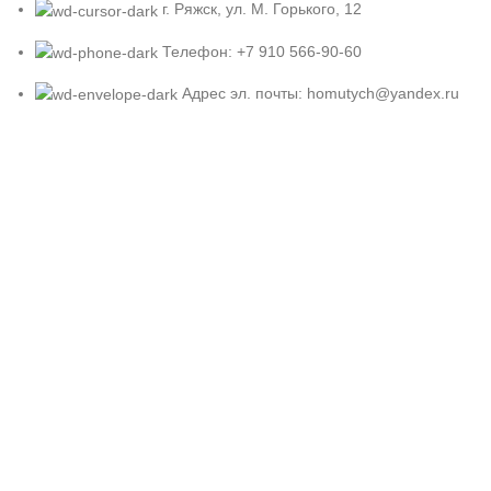
г. Ряжск, ул. М. Горького, 12
Телефон: +7 910 566-90-60
Адрес эл. почты: homutych@yandex.ru
Блоги и отзывы
Рубрика для обсуждения общих вопросов.
24.05.2024
6 Комментариев
Рубрика о туризме, отдыхе, походах с палатками.
24.05.2024
3 Комментариев
Рубрика об охоте
24.05.2024
Нет комментариев
Полезные ссылки