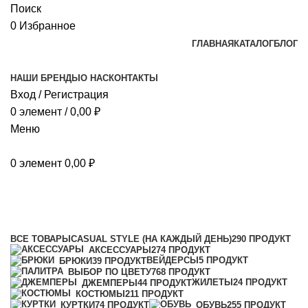
Поиск
0
Избранное
ГЛАВНАЯ
КАТАЛОГ
БЛОГ
НАШИ БРЕНДЫ
О НАС
КОНТАКТЫ
Вход / Регистрация
0
элемент
/
0,00
₽
Меню
0
элемент
0,00
₽
45EU/44RU
Категории
ВСЕ
ТОВАРЫ
CASUAL STYLE (НА КАЖДЫЙ ДЕНЬ)
290 ПРОДУКТ
АКСЕССУАРЫ
274 ПРОДУКТ
ВЕЙДЕРСЫ
5 ПРОДУКТ
БРЮКИ
39 ПРОДУКТ
ВЫБОР ПО ЦВЕТУ
768 ПРОДУКТ
ЖИЛЕТЫ
24 ПРОДУКТ
ДЖЕМПЕРЫ
44 ПРОДУКТ
КОСТЮМЫ
211 ПРОДУКТ
КУРТКИ
74 ПРОДУКТ
ОБУВЬ
255 ПРОДУКТ