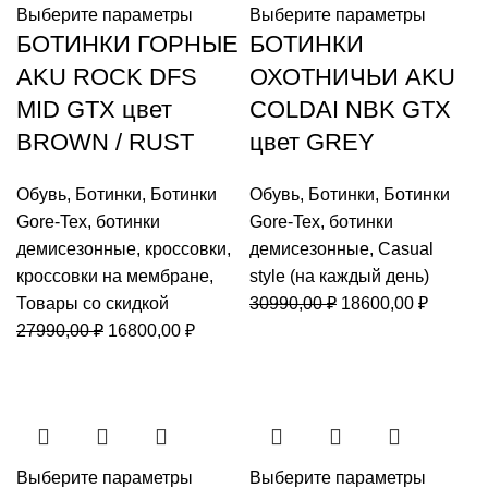
Выберите параметры
Выберите параметры
БОТИНКИ ГОРНЫЕ
БОТИНКИ
AKU ROCK DFS
ОХОТНИЧЬИ AKU
MID GTX цвет
COLDAI NBK GTX
BROWN / RUST
цвет GREY
Обувь
,
Ботинки
,
Ботинки
Обувь
,
Ботинки
,
Ботинки
Gore-Tex
,
ботинки
Gore-Tex
,
ботинки
демисезонные
,
кроссовки
,
демисезонные
,
Casual
кроссовки на мембране
,
style (на каждый день)
Первоначальная
Текуща
Товары со скидкой
30990,00
₽
18600,00
₽
Первоначальная
Текущая
цена
цена:
27990,00
₽
16800,00
₽
цена
цена:
составляла
18600,0
составляла
16800,00 ₽.
30990,00 ₽.
27990,00 ₽.
Выберите параметры
Выберите параметры