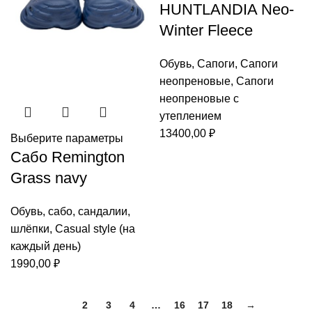
HUNTLANDIA Neo-
Winter Fleece
Обувь
,
Сапоги
,
Сапоги
неопреновые
,
Сапоги
неопреновые с
утеплением
13400,00
₽
Выберите параметры
Сабо Remington
Grass navy
Обувь
,
сабо
,
сандалии
,
шлёпки
,
Casual style (на
каждый день)
1990,00
₽
1
2
3
4
…
16
17
18
→