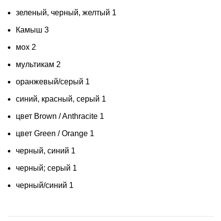
зеленый, черный, желтый
1
Камыш
3
мох
2
мультикам
2
оранжевый/серый
1
синий, красный, серый
1
цвет Brown / Anthracite
1
цвет Green / Orange
1
черный, синий
1
черный; серый
1
черный/синий
1