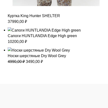
Куртка King Hunter SHELTER
37990,00
₽
Сапоги HUNTLANDIA Edge High green
10200,00
₽
Носки шерстяные Dry Wool Grey
Первоначальная
Текущая
4990,00
₽
3490,00
₽
цена
цена:
составляла
3490,00 ₽.
4990,00 ₽.