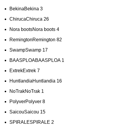
Bekina
Bekina
3
Chiruca
Chiruca
26
Nora boots
Nora boots
4
Remington
Remington
82
Swamp
Swamp
17
BAASPLOA
BAASPLOA
1
Extrek
Extrek
7
Huntlandia
Huntlandia
16
NoTrak
NoTrak
1
Polyver
Polyver
8
Saicou
Saicou
15
SPIRALE
SPIRALE
2