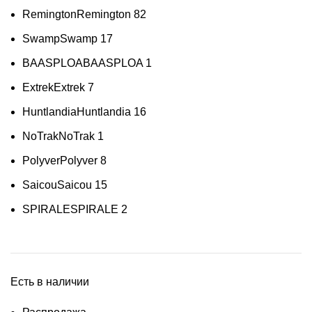
Remington
Remington
82
Swamp
Swamp
17
BAASPLOA
BAASPLOA
1
Extrek
Extrek
7
Huntlandia
Huntlandia
16
NoTrak
NoTrak
1
Polyver
Polyver
8
Saicou
Saicou
15
SPIRALE
SPIRALE
2
Есть в наличии