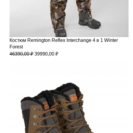
Костюм Remington Reflex Interchange 4 в 1 Winter
Forest
Первоначальная
Текущая
46390,00
₽
39990,00
₽
цена
цена:
составляла
39990,00 ₽.
46390,00 ₽.