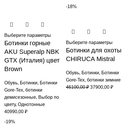
-18%
Выберите параметры
Ботинки горные
Выберите параметры
Ботинки для охоты
AKU Superalp NBK
CHIRUCA Mistral
GTX (Италия) цвет
Brown
Обувь
,
Ботинки
,
Ботинки
Gore-Tex
,
ботинки зимние
Обувь
,
Ботинки
,
Ботинки
Первоначальная
Текуща
46100,00
₽
37900,00
₽
Gore-Tex
,
ботинки
цена
цена:
демисезонные
,
Выбор по
составляла
37900,0
цвету
,
Однотонные
46100,00 ₽.
40990,00
₽
-19%