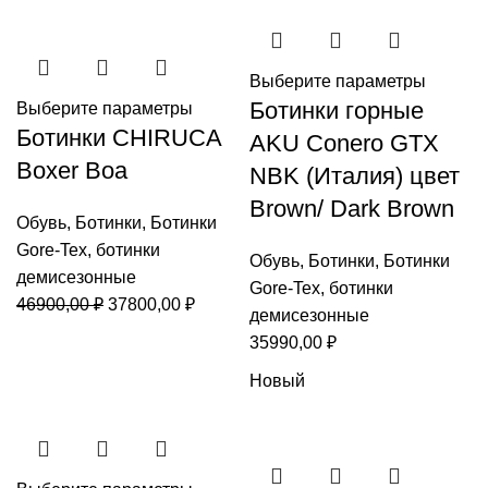
Выберите параметры
Ботинки горные
Выберите параметры
Ботинки CHIRUCA
AKU Conero GTX
Boxer Boa
NBK (Италия) цвет
Brown/ Dark Brown
Обувь
,
Ботинки
,
Ботинки
Gore-Tex
,
ботинки
Обувь
,
Ботинки
,
Ботинки
демисезонные
Gore-Tex
,
ботинки
Первоначальная
Текущая
46900,00
₽
37800,00
₽
демисезонные
цена
цена:
35990,00
₽
составляла
37800,00 ₽.
Новый
46900,00 ₽.