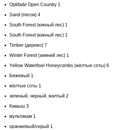
Optifade Open Country
1
Sand (песок)
4
South Forest (южный лес)
1
South Forest (южный лес)
1
Timber (дерево)
7
Winter Forest (зимний лес)
1
Yellow Waterfowl Honeycombs (жёлтые соты)
6
Бежевый
1
жёлтые соты
1
зеленый, черный, желтый
2
Камыш
3
мультикам
1
оранжевый/серый
1