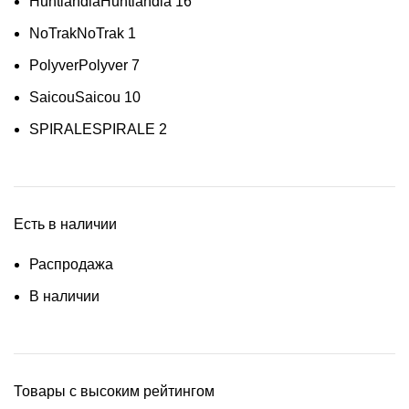
Huntlandia
Huntlandia
16
NoTrak
NoTrak
1
Polyver
Polyver
7
Saicou
Saicou
10
SPIRALE
SPIRALE
2
Есть в наличии
Распродажа
В наличии
Товары с высоким рейтингом