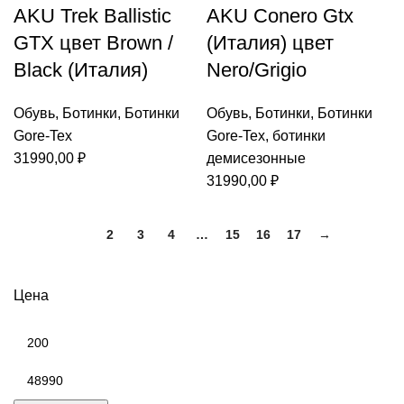
AKU Trek Ballistic
AKU Conero Gtx
GTX цвет Brown /
(Италия) цвет
Black (Италия)
Nero/Grigio
Обувь
,
Ботинки
,
Ботинки
Обувь
,
Ботинки
,
Ботинки
Gore-Tex
Gore-Tex
,
ботинки
31990,00
₽
демисезонные
31990,00
₽
1
2
3
4
…
15
16
17
→
Цена
Минимальная
цена
Максимальная
цена