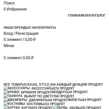
Поиск
0
Избранное
ГЛАВНАЯ
КАТАЛОГ
БЛОГ
НАШИ БРЕНДЫ
О НАС
КОНТАКТЫ
Вход / Регистрация
0
элемент
/
0,00
₽
Меню
0
элемент
0,00
₽
44EU/43RU
Категории
ВСЕ
ТОВАРЫ
CASUAL STYLE (НА КАЖДЫЙ ДЕНЬ)
290 ПРОДУКТ
АКСЕССУАРЫ
274 ПРОДУКТ
ВЕЙДЕРСЫ
5 ПРОДУКТ
БРЮКИ
39 ПРОДУКТ
ВЫБОР ПО ЦВЕТУ
768 ПРОДУКТ
ЖИЛЕТЫ
24 ПРОДУКТ
ДЖЕМПЕРЫ
44 ПРОДУКТ
КОСТЮМЫ
211 ПРОДУКТ
КУРТКИ
74 ПРОДУКТ
ОБУВЬ
255 ПРОДУКТ