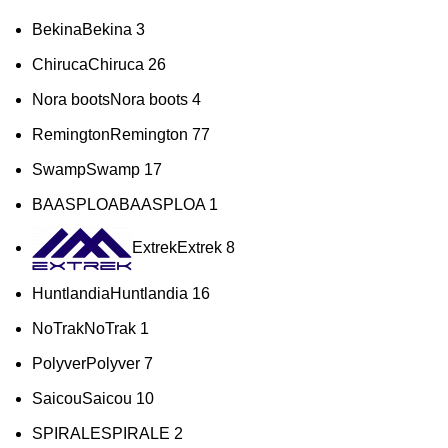
Bekina
Bekina
3
Chiruca
Chiruca
26
Nora boots
Nora boots
4
Remington
Remington
77
Swamp
Swamp
17
BAASPLOA
BAASPLOA
1
Extrek
Extrek
8
Huntlandia
Huntlandia
16
NoTrak
NoTrak
1
Polyver
Polyver
7
Saicou
Saicou
10
SPIRALE
SPIRALE
2