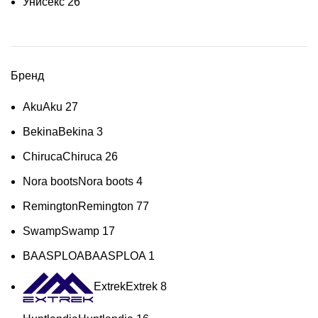
Унисекс
26
Бренд
Aku
Aku
27
Bekina
Bekina
3
Chiruca
Chiruca
26
Nora boots
Nora boots
4
Remington
Remington
77
Swamp
Swamp
17
BAASPLOA
BAASPLOA
1
Extrek
Extrek
8