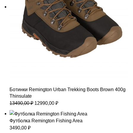
Ботинки Remington Urban Trekking Boots Brown 400g
Thinsulate
Первоначальная
Текущая
13490,00
₽
12990,00
₽
цена
цена:
составляла
12990,00 ₽.
Футболка Remington Fishing Area
13490,00 ₽.
3490,00
₽