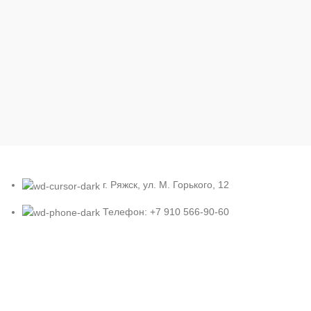
г. Ряжск, ул. М. Горького, 12
Телефон: +7 910 566-90-60
Адрес эл. почты: homutych@yandex.ru
Блоги и отзывы
Рубрика для обсуждения общих вопросов.