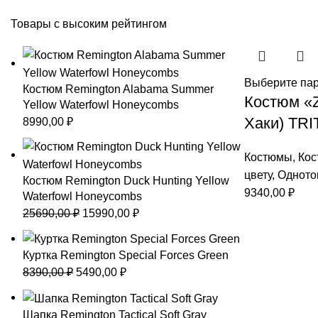
Товары с высоким рейтингом
Выберите па
Костюм Remington Alabama Summer
Костюм «Z
Yellow Waterfowl Honeycombs
Хаки) TR
8990,00
₽
Костюмы
,
Кос
цвету
,
Одното
Костюм Remington Duck Hunting Yellow
9340,00
₽
Waterfowl Honeycombs
Первоначальная
Текущая
25690,00
₽
15990,00
₽
цена
цена:
составляла
15990,00 ₽.
Куртка Remington Special Forces Green
25690,00 ₽.
Первоначальная
Текущая
8390,00
₽
5490,00
₽
цена
цена:
составляла
5490,00 ₽.
Шапка Remington Tactical Soft Gray