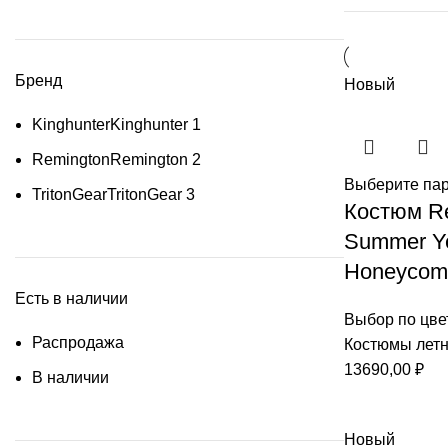
Бренд
Новый
Kinghunter
Kinghunter
1
Remington
Remington
2
Выберите па
TritonGear
TritonGear
3
Костюм Re
Summer Ye
Honeycom
Есть в наличии
Выбор по цве
Распродажа
Костюмы лет
13690,00
₽
В наличии
Новый