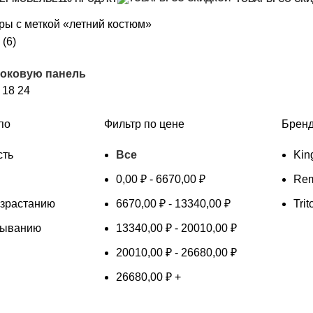
ры с меткой «летний костюм»
Сортировка:
(6)
самые
боковую панель
недавние
2
18
24
по
Фильтр по цене
Брен
сть
Все
Kin
0,00
₽
-
6670,00
₽
Rem
озрастанию
6670,00
₽
-
13340,00
₽
Tri
быванию
13340,00
₽
-
20010,00
₽
20010,00
₽
-
26680,00
₽
26680,00
₽
+