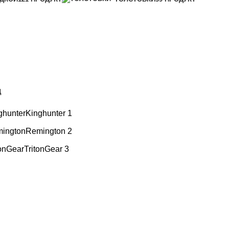
д
ghunter
Kinghunter
1
ington
Remington
2
tonGear
TritonGear
3