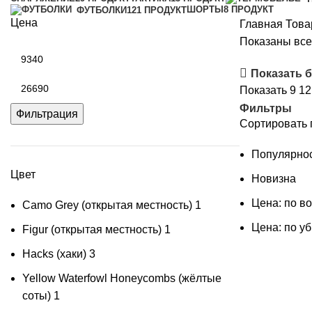
ШОРТЫ
8 ПРОДУКТ
ФУТБОЛКИ
121 ПРОДУКТ
Цена
Главная
Това
Показаны все 
Минимальная
цена
Показать 
Максимальная
Показать
9
1
цена
Фильтры
Фильтрация
Сортировать 
Популярно
Цвет
Новизна
Цена: по в
Camo Grey (открытая местность)
1
Цена: по у
Figur (открытая местность)
1
Hacks (хаки)
3
Yellow Waterfowl Honeycombs (жёлтые
соты)
1