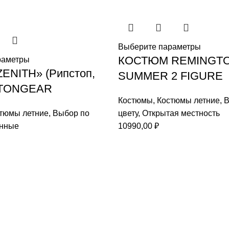
Выберите параметры
КОСТЮМ REMINGT
раметры
ENITH» (Рипстоп,
SUMMER 2 FIGURE
ITONGEAR
Костюмы
,
Костюмы летние
,
В
тюмы летние
,
Выбор по
цвету
,
Открытая местность
нные
10990,00
₽