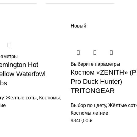
Новый
раметры
mington Hot
Выберите параметры
Костюм «ZENITH» (Р
llow Waterfowl
Pro Duck Hunter)
bs
TRITONGEAR
ту
,
Жёлтые соты
,
Костюмы
,
ние
Выбор по цвету
,
Жёлтые сот
Костюмы летние
9340,00
₽