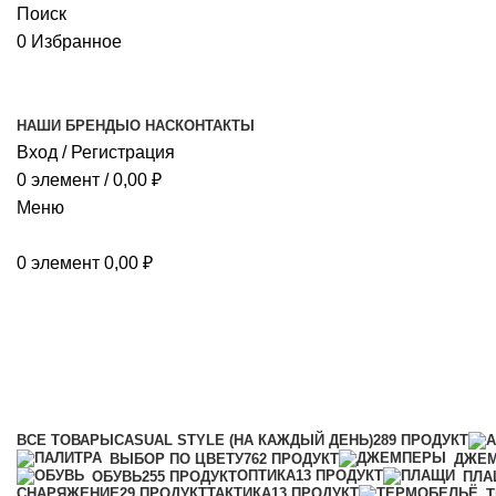
Поиск
0
Избранное
НАШИ БРЕНДЫ
О НАС
КОНТАКТЫ
Вход / Регистрация
0
элемент
/
0,00
₽
Меню
0
элемент
0,00
₽
летний костюм
Категории
ВСЕ
ТОВАРЫ
CASUAL STYLE (НА КАЖДЫЙ ДЕНЬ)
289 ПРОДУКТ
ВЫБОР ПО ЦВЕТУ
762 ПРОДУКТ
ДЖЕ
ОПТИКА
13 ПРОДУКТ
ОБУВЬ
255 ПРОДУКТ
ПЛА
СНАРЯЖЕНИЕ
29 ПРОДУКТ
ТАКТИКА
13 ПРОДУКТ