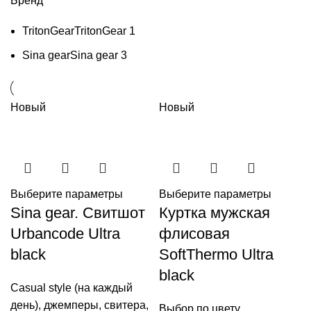
Бренд
TritonGear
TritonGear
1
Sina gear
Sina gear
3
Новый
Новый
Выберите параметры
Выберите параметры
Sina gear. Свитшот
Куртка мужская
Urbancode Ultra
флисовая
black
SoftThermo Ultra
black
Casual style (на каждый
день)
,
джемперы, свитера,
Выбор по цвету
,