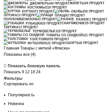
ЖИЛЕТЫ
24 ПРОДУКТ
ДЖЕМПЕРЫ
44 ПРОДУКТ
КОСТЮМЫ
210 ПРОДУКТ
КУРТКИ
73 ПРОДУКТ
ОБУВЬ
255 ПРОДУКТ
ОПТИКА
13 ПРОДУКТ
ПЛАЩИ
3 ПРОДУКТ
ПОЛУКОМБЕНИЗОНЫ
1 ПРОДУКТ
РАЗНОЕ
1 ПРОДУКТ
СНАРЯЖЕНИЕ
29 ПРОДУКТ
РУБАШКИ
10 ПРОДУКТ
ТАКТИКА
13 ПРОДУКТ
ТЕРМОБЕЛЬЕ
110 ПРОДУКТ
ТОВАРЫ СО СКИДКОЙ
121 ПРОДУКТ
ТОЛСТОВКИ
39 ПРОДУКТ
ШОРТЫ
8 ПРОДУКТ
ФУТБОЛКИ
121 ПРОДУКТ
Главная
Товары с меткой «Флиска»
Сортировка:
Показаны все (4)
самые
Показать боковую панель
недавние
Показать
9
12
18
24
Фильтры
Сортировать по
Популярность
Новизна