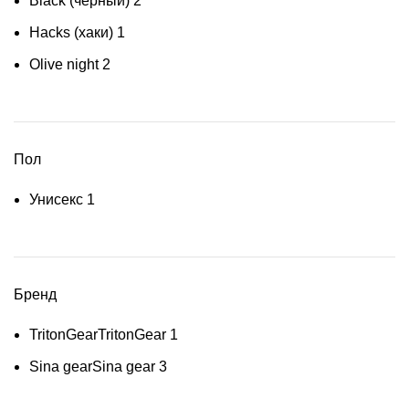
Black (чёрный)
2
Hacks (хаки)
1
Olive night
2
Пол
Унисекс
1
Бренд
TritonGear
TritonGear
1
Sina gear
Sina gear
3