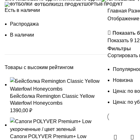
ШОРТЫ
8 ПРОДУКТ
ФУТБОЛКИ
121 ПРОДУКТ
Есть в наличии
Главная
Разн
Отображение 
Распродажа
Показать 
В наличии
Показать
9
1
Фильтры
Сортировать 
Товары с высоким рейтингом
Популярно
Новизна
Цена: по в
Бейсболка Remington Classic Yellow
Цена: по у
Waterfowl Honeycombs
1390,00
₽
Сапоги POLYVER Premium+ Low