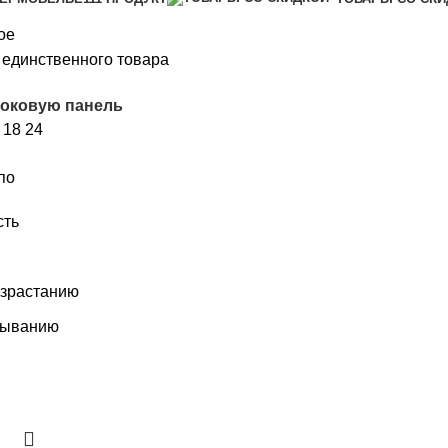
ое
единственного товара
боковую панель
2
18
24
по
сть
озрастанию
быванию