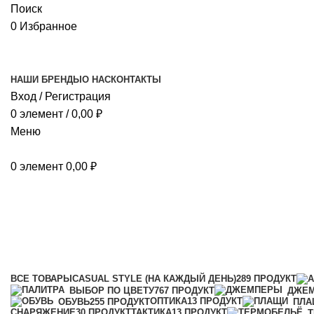
Поиск
0
Избранное
НАШИ БРЕНДЫ
О НАС
КОНТАКТЫ
Вход / Регистрация
0
элемент
/
0,00
₽
Меню
0
элемент
0,00
₽
Разное
Категории
ВСЕ
ТОВАРЫ
CASUAL STYLE (НА КАЖДЫЙ ДЕНЬ)
289 ПРОДУКТ
ВЫБОР ПО ЦВЕТУ
767 ПРОДУКТ
ДЖЕ
ОПТИКА
13 ПРОДУКТ
ОБУВЬ
255 ПРОДУКТ
ПЛА
СНАРЯЖЕНИЕ
30 ПРОДУКТ
ТАКТИКА
13 ПРОДУКТ