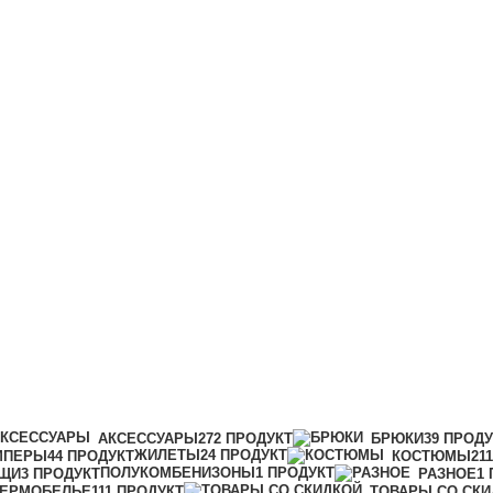
АКСЕССУАРЫ
272 ПРОДУКТ
БРЮКИ
39 ПРОД
ЖИЛЕТЫ
24 ПРОДУКТ
МПЕРЫ
44 ПРОДУКТ
КОСТЮМЫ
21
ПОЛУКОМБЕНИЗОНЫ
1 ПРОДУКТ
ЩИ
3 ПРОДУКТ
РАЗНОЕ
1
ТЕРМОБЕЛЬЕ
111 ПРОДУКТ
ТОВАРЫ СО СКИ