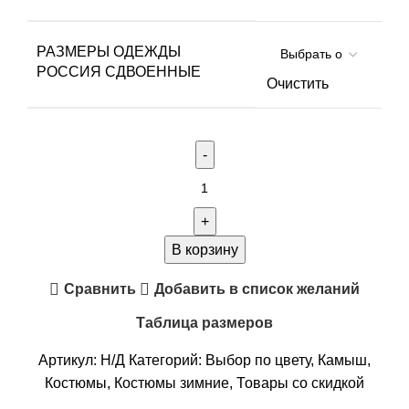
РАЗМЕРЫ ОДЕЖДЫ
РОССИЯ СДВОЕННЫЕ
Очистить
Количество
товара
Костюм
"Тактика"-15
В корзину
ткань:
Сравнить
Добавить в список желаний
Алова
/
Таблица размеров
цвет:
Артикул:
Н/Д
Категорий:
Выбор по цвету
,
Камыш
,
Камыш
Костюмы
,
Костюмы зимние
,
Товары со скидкой