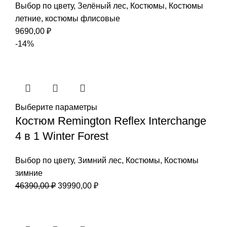
Выбор по цвету
,
Зелёный лес
,
Костюмы
,
Костюмы
летние
,
костюмы флисовые
9690,00
₽
-14%
Выберите параметры
Костюм Remington Reflex Interchange
4 в 1 Winter Forest
Выбор по цвету
,
Зимний лес
,
Костюмы
,
Костюмы
зимние
Первоначальная
Текущая
46390,00
₽
39990,00
₽
цена
цена:
составляла
39990,00 ₽.
46390,00 ₽.