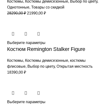
Костюмы
,
Костюмы демисезонные
,
Выбор по цвету
,
Однотонные
,
Товары со скидкой
Первоначальная
Текущая
28290,00
₽
21990,00
₽
цена
цена:
составляла
21990,00 ₽.
28290,00 ₽.
Выберите параметры
Костюм Remington Stalker Figure
Костюмы
,
Костюмы демисезонные
,
костюмы
флисовые
,
Выбор по цвету
,
Открытая местность
18390,00
₽
Выберите параметры