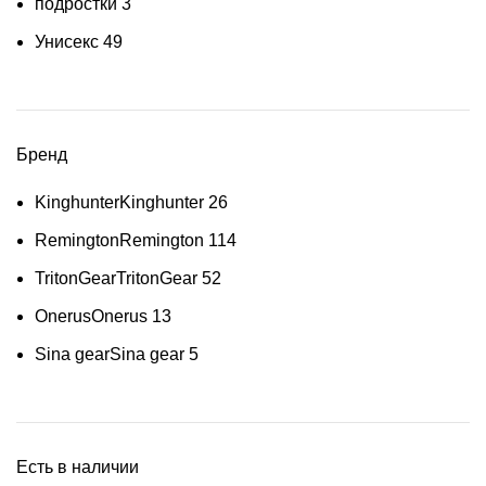
подростки
3
Унисекс
49
Бренд
Kinghunter
Kinghunter
26
Remington
Remington
114
TritonGear
TritonGear
52
Onerus
Onerus
13
Sina gear
Sina gear
5
Есть в наличии