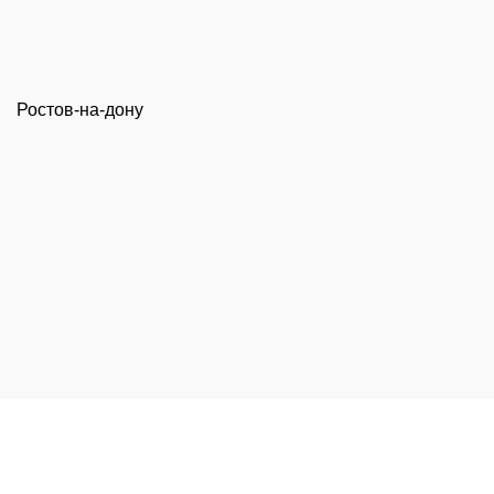
Ростов-на-дону
г. Ряжск, ул. М. Горького, 12