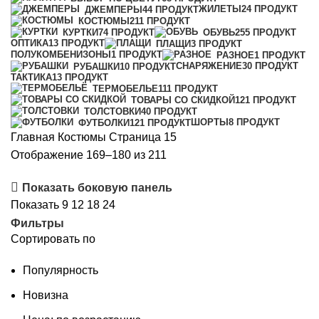
ЖИЛЕТЫ
24 ПРОДУКТ
ДЖЕМПЕРЫ
44 ПРОДУКТ
КОСТЮМЫ
211 ПРОДУКТ
КУРТКИ
74 ПРОДУКТ
ОБУВЬ
255 ПРОДУКТ
ОПТИКА
13 ПРОДУКТ
ПЛАЩИ
3 ПРОДУКТ
ПОЛУКОМБЕНИЗОНЫ
1 ПРОДУКТ
РАЗНОЕ
1 ПРОДУКТ
СНАРЯЖЕНИЕ
30 ПРОДУКТ
РУБАШКИ
10 ПРОДУКТ
ТАКТИКА
13 ПРОДУКТ
ТЕРМОБЕЛЬЕ
111 ПРОДУКТ
ТОВАРЫ СО СКИДКОЙ
121 ПРОДУКТ
ТОЛСТОВКИ
40 ПРОДУКТ
ШОРТЫ
8 ПРОДУКТ
ФУТБОЛКИ
121 ПРОДУКТ
Главная
Костюмы
Страница 15
Сортировка:
Отображение 169–180 из 211
самые
Показать боковую панель
недавние
Показать
9
12
18
24
Фильтры
Сортировать по
Популярность
Новизна