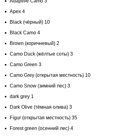
Adaptive Camo
3
Apex
4
Black (чёрный)
10
Black Camo
4
Brown (коричневый)
2
Camo Duck (жёлтые соты)
3
Camo Green
3
Camo Grey (открытая местность)
10
Camo Snow (зимний лес)
3
dark grey
1
Dark Olive (тёмная олива)
3
Figur (открытая местность)
35
Forest green (осенний лес)
4