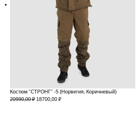
Костюм "СТРОНГ" -5 (Норвегия, Коричневый)
Первоначальная
Текущая
20990,00
₽
18700,00
₽
цена
цена:
составляла
18700,00 ₽.
20990,00 ₽.