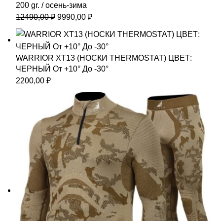
200 gr. / осень-зима
Первоначальная
Текущая
12490,00
₽
9990,00
₽
цена
цена:
составляла
9990,00 ₽.
12490,00 ₽.
WARRIOR XT13 (НОСКИ THERMOSTAT) ЦВЕТ:
ЧЕРНЫЙ От +10° До -30°
2200,00
₽