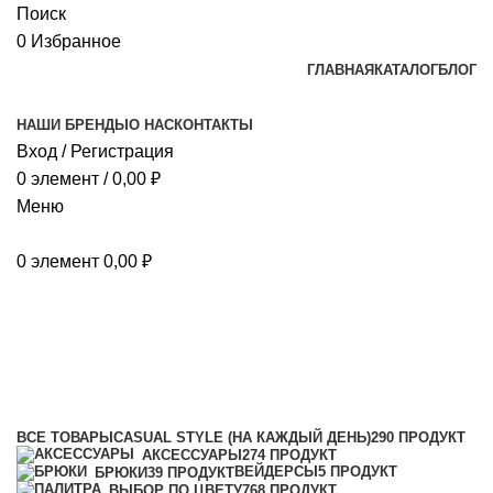
Поиск
0
Избранное
ГЛАВНАЯ
КАТАЛОГ
БЛОГ
НАШИ БРЕНДЫ
О НАС
КОНТАКТЫ
Вход / Регистрация
0
элемент
/
0,00
₽
Меню
0
элемент
0,00
₽
Костюмы
Категории
ВСЕ
ТОВАРЫ
CASUAL STYLE (НА КАЖДЫЙ ДЕНЬ)
290 ПРОДУКТ
АКСЕССУАРЫ
274 ПРОДУКТ
ВЕЙДЕРСЫ
5 ПРОДУКТ
БРЮКИ
39 ПРОДУКТ
ВЫБОР ПО ЦВЕТУ
768 ПРОДУКТ