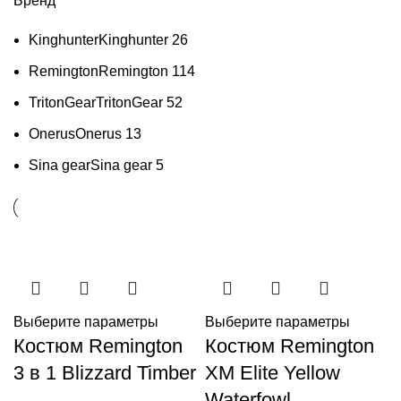
Бренд
Kinghunter
Kinghunter
26
Remington
Remington
114
TritonGear
TritonGear
52
Onerus
Onerus
13
Sina gear
Sina gear
5
Выберите параметры
Выберите параметры
Костюм Remington
Костюм Remington
3 в 1 Blizzard Timber
XM Elite Yellow
Waterfowl