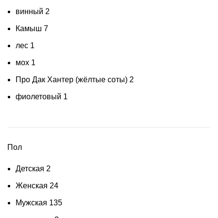
винный
2
Камыш
7
лес
1
мох
1
Про Дак Хантер (жёлтые соты)
2
фиолетовый
1
Пол
Детская
2
Женская
24
Мужская
135