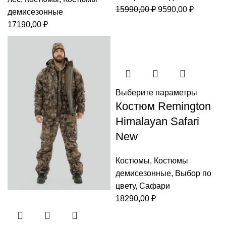
Первоначальная
Текущая
15990,00
₽
9590,00
₽
демисезонные
цена
цена:
17190,00
₽
составляла
9590,00 
15990,00 ₽.
Выберите параметры
Костюм Remington
Himalayan Safari
New
Костюмы
,
Костюмы
демисезонные
,
Выбор по
цвету
,
Сафари
18290,00
₽