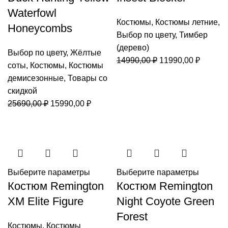
Waterfowl
Костюмы
,
Костюмы летние
,
Honeycombs
Выбор по цвету
,
Тимбер
(дерево)
Выбор по цвету
,
Жёлтые
Первоначальная
Текуща
14990,00
₽
11990,00
₽
соты
,
Костюмы
,
Костюмы
цена
цена:
демисезонные
,
Товары со
составляла
11990,0
скидкой
14990,00 ₽.
Первоначальная
Текущая
25690,00
₽
15990,00
₽
цена
цена:
составляла
15990,00 ₽.
25690,00 ₽.
Выберите параметры
Выберите параметры
Костюм Remington
Костюм Remington
XM Elite Figure
Night Coyote Green
Forest
Костюмы
,
Костюмы