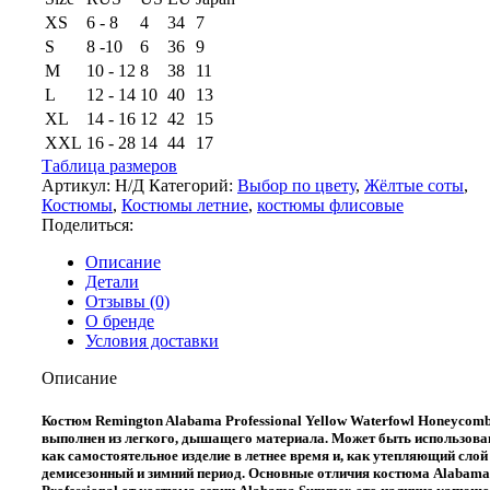
XS
6 - 8
4
34
7
S
8 -10
6
36
9
M
10 - 12
8
38
11
L
12 - 14
10
40
13
XL
14 - 16
12
42
15
XXL
16 - 28
14
44
17
Таблица размеров
Артикул:
Н/Д
Категорий:
Выбор по цвету
,
Жёлтые соты
,
Костюмы
,
Костюмы летние
,
костюмы флисовые
Поделиться:
Описание
Детали
Отзывы (0)
О бренде
Условия доставки
Описание
Костюм Remington Alabama Professional Yellow Waterfowl Honeycom
выполнен из легкого, дышащего материала. Может быть использова
как самостоятельное изделие в летнее время и, как утепляющий слой
демисезонный и зимний период. Основные отличия костюма Alabama