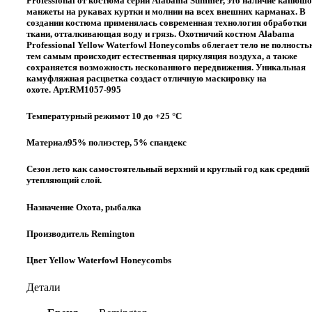
Professional от костюма серии Alabama Summer, это наличие капюшо
манжеты на рукавах куртки и молнии на всех внешних карманах. В
создании костюма применялась современная технология обработки
ткани, отталкивающая воду и грязь. Охотничий костюм Alabama
Professional Yellow Waterfowl Honeycombs облегает тело не полность
тем самым происходит естественная циркуляция воздуха, а также
сохраняется возможность нескованного передвижения. Уникальная
камуфляжная расцветка создаст отличную маскировку на
охоте.
Арт.RM1057-995
Температурный режимот 10 до +25 °C
Материал95% полиэстер, 5% спандекс
Сезон лето как самостоятельный верхний и круглый год как средний
утепляющий слой.
Назначение Охота, рыбалка
Производитель Remington
Цвет Yellow Waterfowl Honeycombs
Детали