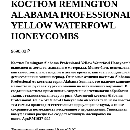
КОСТЮМ REMINGTON
ALABAMA PROFESSIONA
YELLOW WATERFOWL
HONEYCOMBS
9690,00
₽
Костюм Remington Alabama Professional Yellow Waterfowl Honeycom
выполнен из легкого, дышащего материала. Может быть использова
как самостоятельное изделие в летнее время и, как утепляющий слой
демисезонный и зимний период. Основные отличия костюма Alabama
Professional от костюма серии Alabama Summer, это наличие капюшо
манжеты на рукавах куртки и молнии на всех внешних карманах. В
создании костюма применялась современная технология обработки
ткани, отталкивающая воду и грязь. Охотничий костюм Alabama
Professional Yellow Waterfowl Honeycombs облегает тело не полность
тем самым происходит естественная циркуляция воздуха, а также
сохраняется возможность нескованного передвижения. Уникальная
камуфляжная расцветка создаст отличную маскировку на
охоте.
Арт.RM1057-995
Температурный режимот 10 до +25 °C