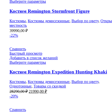
Выберите параметры
Костюм Remington Stormfront Figure
Костюмы
,
Костюмы демисезонные
,
Выбор по цвету
,
Откры
местность
39990,00
₽
-22%
Сравнить
Быстрый просмотр
Добавить в список желаний
Выберите параметры
Костюм Remington Expedition Hunting Khaki
Костюмы
,
Костюмы демисезонные
,
Выбор по цвету
,
Однотонные
,
Товары со скидкой
Первоначальная
Текущая
28290,00
₽
21990,00
₽
цена
цена:
-20%
составляла
21990,00 ₽.
28290,00 ₽.
Сравнить