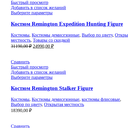
Быстрый просмотр
Добавить в список желаний
Выберите параметры
Костюм Remington Expedition Hunting Figure
Костюмы
,
Костюмы демисезонные
,
Выбор по цвету
,
Откры
местность
,
Товары со скидкой
Первоначальная
Текущая
31190,00
₽
24990,00
₽
цена
цена:
составляла
24990,00 ₽.
31190,00 ₽.
Сравнить
Быстрый просмотр
Добавить в список желаний
Выберите параметры
Костюм Remington Stalker Figure
Костюмы
,
Костюмы демисезонные
,
костюмы флисовые
,
Выбор по цвету
,
Открытая местность
18390,00
₽
Сравнить