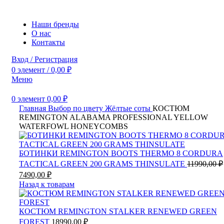
Наши бренды
О нас
Контакты
Вход / Регистрация
0
элемент
/
0,00
₽
Меню
0
элемент
0,00
₽
Главная
Выбор по цвету
Жёлтые соты
КОСТЮМ
REMINGTON ALABAMA PROFESSIONAL YELLOW
WATERFOWL HONEYCOMBS
БОТИНКИ REMINGTON BOOTS THERMO 8 CORDURA
TACTICAL GREEN 200 GRAMS THINSULATE
11990,00
₽
Текущая
7490,00
₽
цена:
Назад к товарам
7490,00 ₽.
КОСТЮМ REMINGTON STALKER RENEWED GREEN
FOREST
18990,00
₽