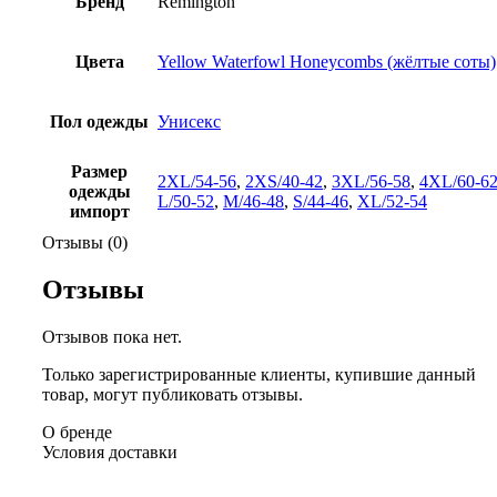
Бренд
Remington
Цвета
Yellow Waterfowl Honeycombs (жёлтые соты)
Пол одежды
Унисекс
Размер
2XL/54-56
,
2XS/40-42
,
3XL/56-58
,
4XL/60-6
одежды
L/50-52
,
M/46-48
,
S/44-46
,
XL/52-54
импорт
Отзывы (0)
Отзывы
Отзывов пока нет.
Только зарегистрированные клиенты, купившие данный
товар, могут публиковать отзывы.
О бренде
Условия доставки