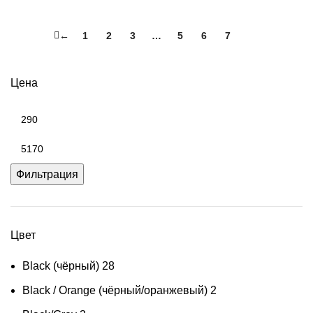
←
1
2
3
…
5
6
7
8
Цена
Минимальная
цена
Максимальная
цена
Фильтрация
Цвет
Black (чёрный)
28
Black / Orange (чёрный/оранжевый)
2