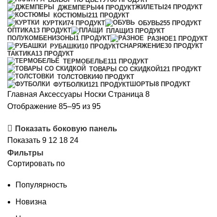
ЖИЛЕТЫ
24 ПРОДУКТ
ДЖЕМПЕРЫ
44 ПРОДУКТ
КОСТЮМЫ
211 ПРОДУКТ
КУРТКИ
74 ПРОДУКТ
ОБУВЬ
255 ПРОДУКТ
ОПТИКА
13 ПРОДУКТ
ПЛАЩИ
3 ПРОДУКТ
ПОЛУКОМБЕНИЗОНЫ
1 ПРОДУКТ
РАЗНОЕ
1 ПРОДУКТ
СНАРЯЖЕНИЕ
30 ПРОДУКТ
РУБАШКИ
10 ПРОДУКТ
ТАКТИКА
13 ПРОДУКТ
ТЕРМОБЕЛЬЕ
111 ПРОДУКТ
ТОВАРЫ СО СКИДКОЙ
121 ПРОДУКТ
ТОЛСТОВКИ
40 ПРОДУКТ
ШОРТЫ
8 ПРОДУКТ
ФУТБОЛКИ
121 ПРОДУКТ
Главная
Аксессуары
Носки
Страница 8
Сортировка:
Отображение 85–95 из 95
самые
Показать боковую панель
недавние
Показать
9
12
18
24
Фильтры
Сортировать по
Популярность
Новизна