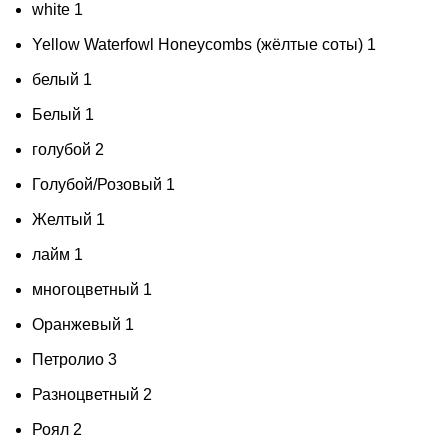
white
1
Yellow Waterfowl Honeycombs (жёлтые соты)
1
белый
1
Белый
1
голубой
2
Голубой/Розовый
1
Желтый
1
лайм
1
многоцветный
1
Оранжевый
1
Петролио
3
Разноцветный
2
Роял
2