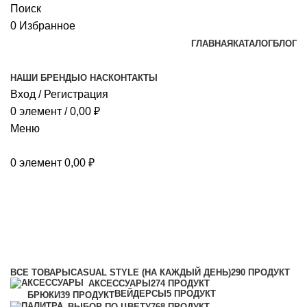
Поиск
0
Избранное
ГЛАВНАЯ
КАТАЛОГ
БЛОГ
НАШИ БРЕНДЫ
О НАС
КОНТАКТЫ
Вход / Регистрация
0
элемент
/
0,00
₽
Меню
0
элемент
0,00
₽
Носки
Категории
ВСЕ
ТОВАРЫ
CASUAL STYLE (НА КАЖДЫЙ ДЕНЬ)
290 ПРОДУКТ
АКСЕССУАРЫ
274 ПРОДУКТ
ВЕЙДЕРСЫ
5 ПРОДУКТ
БРЮКИ
39 ПРОДУКТ
ВЫБОР ПО ЦВЕТУ
768 ПРОДУКТ