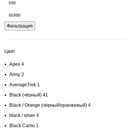
Минимальная
цена
Максимальная
цена
Фильтрация
Цвет
Apex
4
Army
2
AverageTrek
1
Black (чёрный)
41
Black / Orange (чёрный/оранжевый)
4
black / silver
4
Black Camo
1