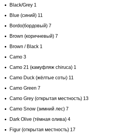
Black/Grey
1
Blue (синий)
11
Bordo(бордовый)
7
Brown (коричневый)
7
Brown / Black
1
Camo
3
Camo 21 (камуфляж chiruca)
1
Camo Duck (жёлтые соты)
11
Camo Green
7
Camo Grey (открытая местность)
13
Camo Snow (зимний лес)
7
Dark Olive (тёмная олива)
4
Figur (открытая местность)
17