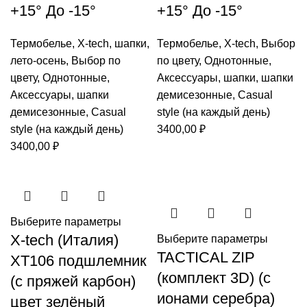
+15° До -15°
+15° До -15°
Термобелье
,
X-tech
,
шапки
,
Термобелье
,
X-tech
,
Выбор
лето-осень
,
Выбор по
по цвету
,
Однотонные
,
цвету
,
Однотонные
,
Аксессуары
,
шапки
,
шапки
Аксессуары
,
шапки
демисезонные
,
Casual
демисезонные
,
Casual
style (на каждый день)
style (на каждый день)
3400,00
₽
3400,00
₽
Выберите параметры
X-tech (Италия)
Выберите параметры
TACTICAL ZIP
XT106 подшлемник
(комплект 3D) (с
(с пряжей карбон)
ионами серебра)
цвет зелёный