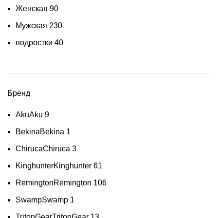
Женская
90
Мужская
230
подростки
40
Бренд
Aku
Aku
9
Bekina
Bekina
1
Chiruca
Chiruca
3
Kinghunter
Kinghunter
61
Remington
Remington
106
Swamp
Swamp
1
TritonGear
TritonGear
13