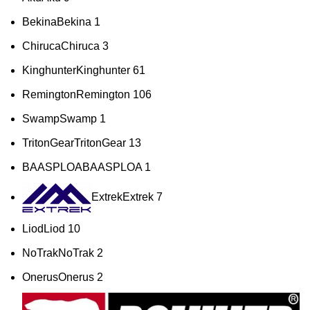
Bekina
Bekina
1
Chiruca
Chiruca
3
Kinghunter
Kinghunter
61
Remington
Remington
106
Swamp
Swamp
1
TritonGear
TritonGear
13
BAASPLOA
BAASPLOA
1
Extrek
Extrek
7
Liod
Liod
10
NoTrak
NoTrak
2
Onerus
Onerus
2