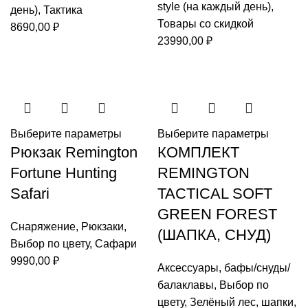
style (на каждый день)
,
день)
,
Тактика
Товары со скидкой
8690,00
₽
23990,00
₽
Выберите параметры
Выберите параметры
Рюкзак Remington
КОМПЛЕКТ
Fortune Hunting
REMINGTON
Safari
TACTICAL SOFT
GREEN FOREST
Снаряжение
,
Рюкзаки
,
(ШАПКА, СНУД)
Выбор по цвету
,
Сафари
9990,00
₽
Аксессуары
,
бафы/снуды/
балаклавы
,
Выбор по
цвету
,
Зелёный лес
,
шапки
,