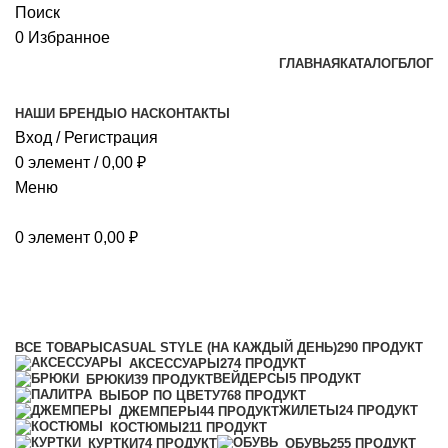
Поиск
0
Избранное
ГЛАВНАЯ
КАТАЛОГ
БЛОГ
НАШИ БРЕНДЫ
О НАС
КОНТАКТЫ
Вход / Регистрация
0
элемент
/
0,00
₽
Меню
0
элемент
0,00
₽
Унисекс
Категории
ВСЕ
ТОВАРЫ
CASUAL STYLE (НА КАЖДЫЙ ДЕНЬ)
290 ПРОДУКТ
АКСЕССУАРЫ
274 ПРОДУКТ
ВЕЙДЕРСЫ
5 ПРОДУКТ
БРЮКИ
39 ПРОДУКТ
ВЫБОР ПО ЦВЕТУ
768 ПРОДУКТ
ЖИЛЕТЫ
24 ПРОДУКТ
ДЖЕМПЕРЫ
44 ПРОДУКТ
КОСТЮМЫ
211 ПРОДУКТ
КУРТКИ
74 ПРОДУКТ
ОБУВЬ
255 ПРОДУКТ