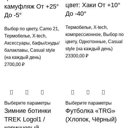
цвет: Хаки От +10°
камуфляж От +25°
До -40°
До -5°
Термобелье
,
X-tech
,
Выбор по цвету
,
Camo 21
,
компрессионное
,
Выбор по
Термобелье
,
X-tech
,
цвету
,
Однотонные
,
Casual
Аксессуары
,
бафы/снуды/
style (на каждый день)
балаклавы
,
Casual style
23300,00
₽
(на каждый день)
2700,00
₽
Выберите параметры
Выберите параметры
Зимние ботинки
Футболка «TRG»
TREK Logol1 /
(Хлопок, Чёрный)
коричневый