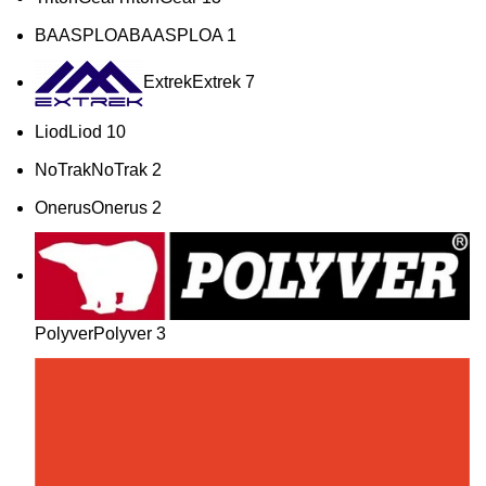
BAASPLOA
BAASPLOA
1
Extrek
Extrek
7
Liod
Liod
10
NoTrak
NoTrak
2
Onerus
Onerus
2
Polyver
Polyver
3