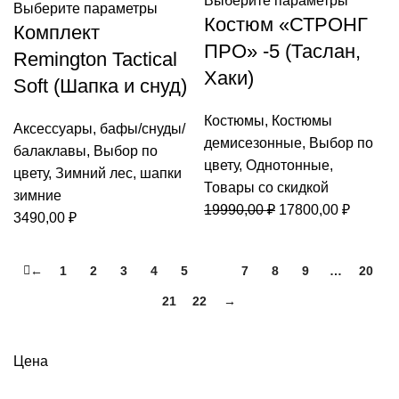
Выберите параметры
Выберите параметры
Костюм «СТРОНГ
Комплект
ПРО» -5 (Таслан,
Remington Tactical
Хаки)
Soft (Шапка и снуд)
Костюмы
,
Костюмы
Аксессуары
,
бафы/снуды/
демисезонные
,
Выбор по
балаклавы
,
Выбор по
цвету
,
Однотонные
,
цвету
,
Зимний лес
,
шапки
Товары со скидкой
зимние
Первоначальная
Текуща
19990,00
₽
17800,00
₽
3490,00
₽
цена
цена:
составляла
17800,0
←
1
2
3
4
5
6
7
8
9
…
20
19990,00 ₽.
21
22
→
Цена