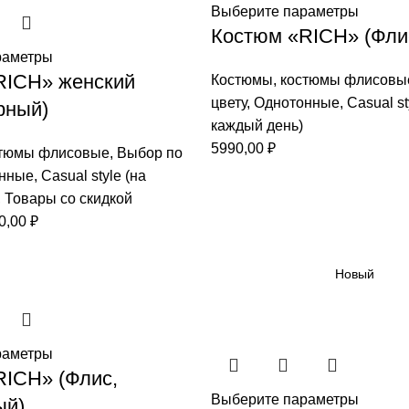
Выберите параметры
Костюм «RICH» (Фли
раметры
RICH» женский
Костюмы
,
костюмы флисовы
цвету
,
Однотонные
,
Casual st
рный)
каждый день)
5990,00
₽
тюмы флисовые
,
Выбор по
нные
,
Casual style (на
,
Товары со скидкой
воначальная
Текущая
0,00
₽
а
цена:
тавляла
4890,00 ₽.
Новый
,00 ₽.
раметры
RICH» (Флис,
Выберите параметры
ый)