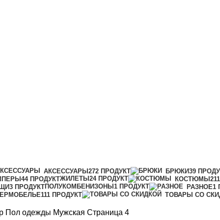
АКСЕССУАРЫ
272 ПРОДУКТ
БРЮКИ
39 ПРОД
ЖИЛЕТЫ
24 ПРОДУКТ
МПЕРЫ
44 ПРОДУКТ
КОСТЮМЫ
21
ПОЛУКОМБЕНИЗОНЫ
1 ПРОДУКТ
ЩИ
3 ПРОДУКТ
РАЗНОЕ
1
ТЕРМОБЕЛЬЕ
111 ПРОДУКТ
ТОВАРЫ СО СКИ
р Пол одежды
Мужская
Страница 4