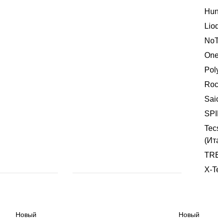
Hun
Lio
NoT
One
Pol
Roc
Sai
SP
Tec
(Ит
TR
X-T
Новый
Новый