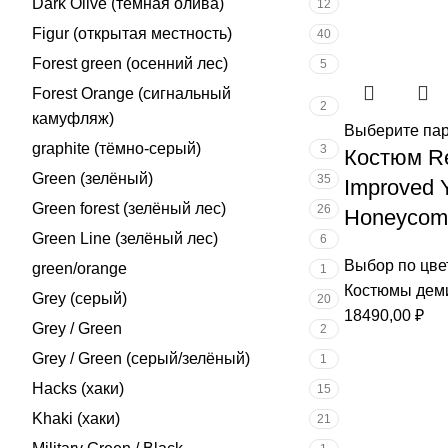
Dark Olive (тёмная олива)
12
Figur (открытая местность)
40
Forest green (осенний лес)
5
Forest Orange (сигнальный
2
камуфляж)
Выберите па
graphite (тёмно-серый)
3
Костюм Re
Green (зелёный)
35
Improved Y
Green forest (зелёный лес)
26
Honeycom
Green Line (зелёный лес)
6
Выбор по цве
green/orange
1
Костюмы дем
Grey (серый)
20
18490,00
₽
Grey / Green
2
Grey / Green (серый/зелёный)
1
Hacks (хаки)
15
Khaki (хаки)
21