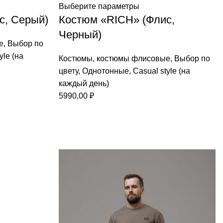
Выберите параметры
с, Серый)
Костюм «RICH» (Флис,
Черный)
е
,
Выбор по
yle (на
Костюмы
,
костюмы флисовые
,
Выбор по
цвету
,
Однотонные
,
Casual style (на
каждый день)
5990,00
₽