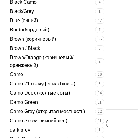
Black Camo
4
Black/Grey
1
Blue (синий)
17
Bordo(бордовый)
7
Brown (коричневый)
35
Brown / Black
3
Brown/Orange (коричневый/
2
оранжевый)
Camo
16
Camo 21 (камуфляж chiruca)
3
Camo Duck (жёлтые соты)
14
Camo Green
11
Camo Grey (открытая местность)
22
Camo Snow (зимний лес)
11
dark grey
1