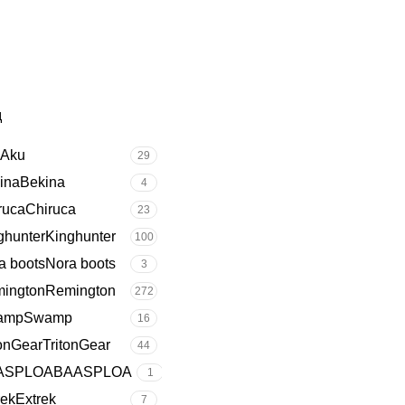
д
u
Aku
29
ina
Bekina
4
ruca
Chiruca
23
ghunter
Kinghunter
100
a boots
Nora boots
3
ington
Remington
272
amp
Swamp
16
tonGear
TritonGear
44
ASPLOA
BAASPLOA
1
rek
Extrek
7