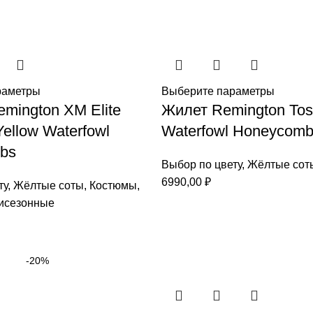
раметры
Выберите параметры
mington XM Elite
Жилет Remington Tos
ellow Waterfowl
Waterfowl Honeycom
bs
Выбор по цвету
,
Жёлтые сот
6990,00
₽
ту
,
Жёлтые соты
,
Костюмы
,
исезонные
-20%