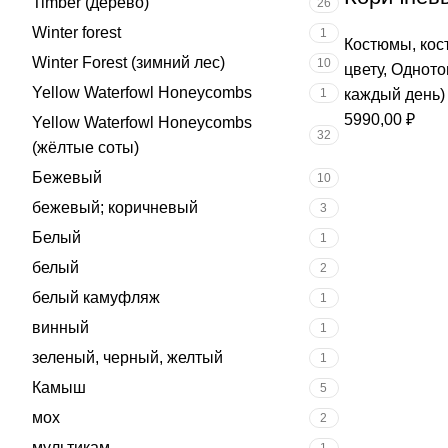
Timber (дерево)
26
Winter forest
1
Костюмы
,
кос
Winter Forest (зимний лес)
10
цвету
,
Одното
Yellow Waterfowl Honeycombs
1
каждый день)
5990,00
₽
Yellow Waterfowl Honeycombs
32
(жёлтые соты)
Бежевый
10
бежевый; коричневый
3
Белый
1
белый
2
белый камуфляж
1
винный
1
зеленый, черный, желтый
1
Камыш
5
мох
2
мультикам
1