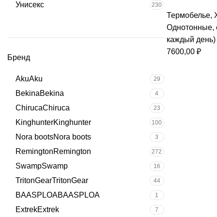
Унисекс
230
Термобелье
,
Однотонные
,
каждый день)
7600,00
₽
Бренд
Aku
Aku
29
Bekina
Bekina
4
Chiruca
Chiruca
23
Kinghunter
Kinghunter
100
Nora boots
Nora boots
3
Remington
Remington
272
Swamp
Swamp
16
TritonGear
TritonGear
44
BAASPLOA
BAASPLOA
1
Extrek
Extrek
7