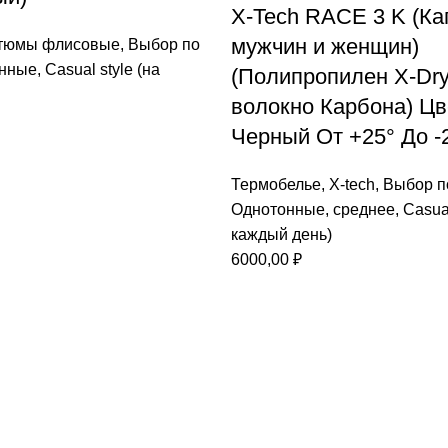
X-Tech RACE 3 K (Ка
мужчин и женщин)
тюмы флисовые
,
Выбор по
нные
,
Casual style (на
(Полипропилен X-Dry
волокно Карбона) Цв
Черный От +25° До -
Термобелье
,
X-tech
,
Выбор п
Однотонные
,
среднее
,
Casual
каждый день)
6000,00
₽