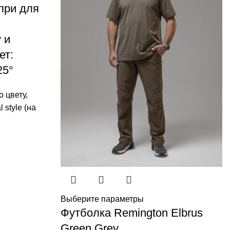
при для
 и
ет:
25°
о цвету
,
 style (на
Выберите параметры
Футболка Remington Elbrus
Green Grey