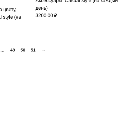
Аксессуары
,
Casual style (на каждый
день)
о цвету
,
3200,00
₽
 style (на
…
49
50
51
→