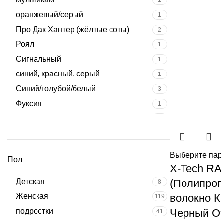
оранжевый/серый
1
Про Дак Хантер (жёлтые соты)
2
Роял
1
Сигнальный
1
синий, красный, серый
1
Синий/голубой/белый
3
Фуксия
1
цвет Brown / Anthracite
1
цвет Green / Orange
1
черный, синий
1
Выберите па
Пол
черный; серый
1
X-Tech R
черный/синий
1
(Полипроп
Детская
8
чёрный/синий
1
волокно К
Женская
119
Черный От
подростки
41