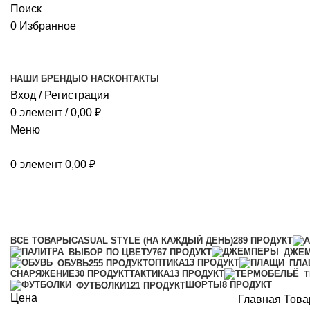
Поиск
0
Избранное
НАШИ БРЕНДЫ
О НАС
КОНТАКТЫ
Вход / Регистрация
0
элемент
/
0,00
₽
Меню
0
элемент
0,00
₽
Мужская
Категории
ВСЕ
ТОВАРЫ
CASUAL STYLE (НА КАЖДЫЙ ДЕНЬ)
289 ПРОДУКТ
ВЫБОР ПО ЦВЕТУ
767 ПРОДУКТ
ДЖЕ
ОПТИКА
13 ПРОДУКТ
ОБУВЬ
255 ПРОДУКТ
ПЛА
СНАРЯЖЕНИЕ
30 ПРОДУКТ
ТАКТИКА
13 ПРОДУКТ
ШОРТЫ
8 ПРОДУКТ
ФУТБОЛКИ
121 ПРОДУКТ
Цена
Главная
Това