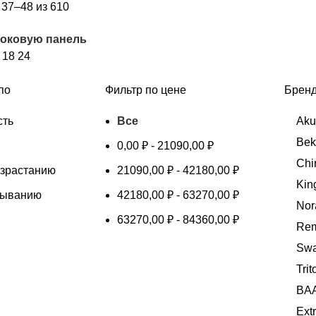
Сортировка:
37–48 из 610
самые
боковую панель
недавние
2
18
24
по
Фильтр по цене
Брен
сть
Все
Ak
Bek
0,00
₽
-
21090,00
₽
Chi
озрастанию
21090,00
₽
-
42180,00
₽
Kin
быванию
42180,00
₽
-
63270,00
₽
Nor
63270,00
₽
-
84360,00
₽
Rem
Sw
Tri
BA
Ext