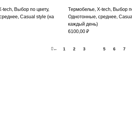
X-tech
,
Выбор по цвету
,
Термобелье
,
X-tech
,
Выбор п
среднее
,
Casual style (на
Однотонные
,
среднее
,
Casual
каждый день)
6100,00
₽
←
1
2
3
4
5
6
7