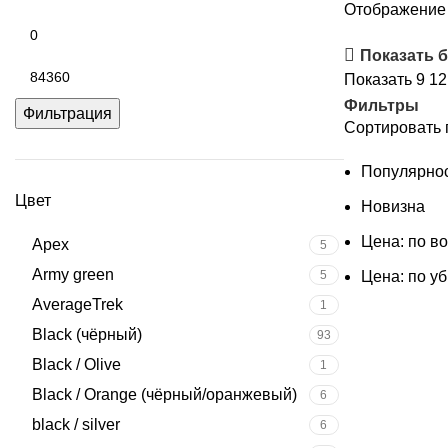
Отображение 
Минимальная
цена
Показать 
Максимальная
Показать
9
1
цена
Фильтры
Фильтрация
Сортировать 
Популярно
Цвет
Новизна
Цена: по в
Apex
5
Army green
5
Цена: по у
AverageTrek
1
Black (чёрный)
93
Black / Olive
1
Black / Orange (чёрный/оранжевый)
6
black / silver
6