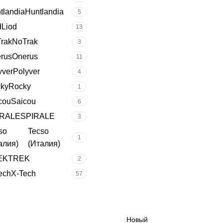
tlandia
Huntlandia
5
d
Liod
13
rak
NoTrak
3
rus
Onerus
11
yver
Polyver
4
ky
Rocky
1
cou
Saicou
6
IRALE
SPIRALE
3
so
Tecso
1
алия)
(Италия)
EK
TREK
2
ech
X-Tech
57
Новый