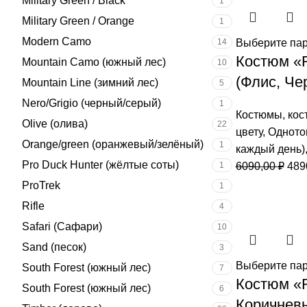
Military Green / Black
1
Military Green / Orange
1
Modern Cаmo
14
Выберите па
Костюм «
Mountain Camo (южный лес)
10
(Флис, Че
Mountain Line (зимний лес)
5
Nero/Grigio (черный/серый)
1
Костюмы
,
кос
Olive (олива)
22
цвету
,
Одното
Orange/green (оранжевый/зелёный)
1
каждый день)
Pro Duck Hunter (жёлтые соты)
Пер
1
6090,00
₽
489
цен
ProTrek
1
сос
Rifle
4
6090
Safari (Сафари)
10
Sand (песок)
3
Выберите па
South Forest (южный лес)
7
Костюм «
South Forest (южный лес)
6
Коричнев