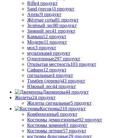
Rifle
4 продукт
Sand (песок)
3 продукт
Апекс
9 продукт
Жёлтые соты
81 продукт
Зелёный лес
80 продукт
Зимний лес
41 продукт
Камыш
12 продукт
Модерн
11 продукт
мох
3 продукт
мультикам
4 продукт
Однотонные
297 продукт
Открытая местность
103 продукт
Сафари
12 продукт
сигнальные
4 продукт
Тимбер (дерево)
43 продукт
Южный лес
44 продукт
Джемперы
44 продукт
Жилеты
24 продукт
Жилеты сигнальные
5 продукт
Костюмы
210 продукт
Комбенизоны
6 продукт
Костюмы демисезонные
92 продукт
Костюмы зимние
61 продукт
Костюмы летние
57 продукт
костюмы флисовые
29 продукт