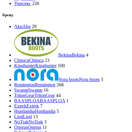
Унисекс
226
Бренд
Aku
Aku
29
Bekina
Bekina
4
Chiruca
Chiruca
23
Kinghunter
Kinghunter
100
Nora boots
Nora boots
3
Remington
Remington
268
Swamp
Swamp
16
TritonGear
TritonGear
44
BAASPLOA
BAASPLOA
1
Extrek
Extrek
7
Huntlandia
Huntlandia
5
Liod
Liod
13
NoTrak
NoTrak
3
Onerus
Onerus
11