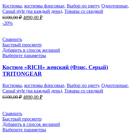
Костюмы
,
костюмы флисовые
,
Выбор по цвету
,
Однотонные
,
Casual style (на каждый день)
,
Товары со скидкой
Первоначальная
Текущая
6100,00
₽
4890,00
₽
цена
цена:
-20%
составляла
4890,00 ₽.
6100,00 ₽.
Сравнить
Быстрый просмотр
Добавить в список желаний
Выберите параметры
Костюм «RICH» женский (Флис, Серый)
TRITONGEAR
Костюмы
,
костюмы флисовые
,
Выбор по цвету
,
Однотонные
,
Casual style (на каждый день)
,
Товары со скидкой
Первоначальная
Текущая
6100,00
₽
4890,00
₽
цена
цена:
составляла
4890,00 ₽.
6100,00 ₽.
Сравнить
Быстрый просмотр
Добавить в список желаний
Выберите параметры