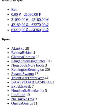
Фильтр по цене
Все
0,00
₽
-
21090,00
₽
21090,00
₽
-
42180,00
₽
42180,00
₽
-
63270,00
₽
63270,00
₽
-
84360,00
₽
Бренд
Aku
Aku
29
Bekina
Bekina
4
Chiruca
Chiruca
23
Kinghunter
Kinghunter
100
Nora boots
Nora boots
3
Remington
Remington
268
Swamp
Swamp
16
TritonGear
TritonGear
44
BAASPLOA
BAASPLOA
1
Extrek
Extrek
7
Huntlandia
Huntlandia
5
Liod
Liod
13
NoTrak
NoTrak
3
Onerus
Onerus
11