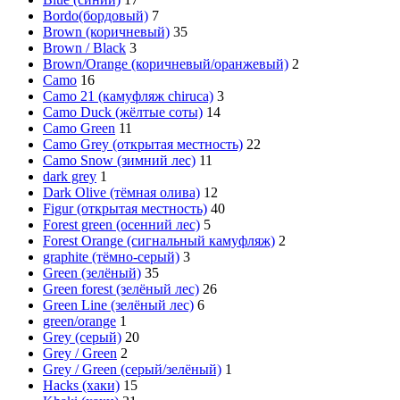
Bordo(бордовый)
7
Brown (коричневый)
35
Brown / Black
3
Brown/Orange (коричневый/оранжевый)
2
Camo
16
Camo 21 (камуфляж chiruca)
3
Camo Duck (жёлтые соты)
14
Camo Green
11
Camo Grey (открытая местность)
22
Camo Snow (зимний лес)
11
dark grey
1
Dark Olive (тёмная олива)
12
Figur (открытая местность)
40
Forest green (осенний лес)
5
Forest Orange (сигнальный камуфляж)
2
graphite (тёмно-серый)
3
Green (зелёный)
35
Green forest (зелёный лес)
26
Green Line (зелёный лес)
6
green/orange
1
Grey (серый)
20
Grey / Green
2
Grey / Green (серый/зелёный)
1
Hacks (хаки)
15