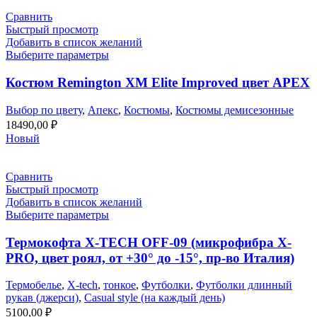
Сравнить
Быстрый просмотр
Добавить в список желаний
Выберите параметры
Костюм Remington XM Elite Improved цвет APEX
Выбор по цвету
,
Апекс
,
Костюмы
,
Костюмы демисезонные
18490,00
₽
Новый
Сравнить
Быстрый просмотр
Добавить в список желаний
Выберите параметры
Термокофта X-TECH OFF-09 (микрофибра X-
PRO, цвет роял, от +30° до -15°, пр-во Италия)
Термобелье
,
X-tech
,
тонкое
,
Футболки
,
Футболки длинный
рукав (джерси)
,
Casual style (на каждый день)
5100,00
₽