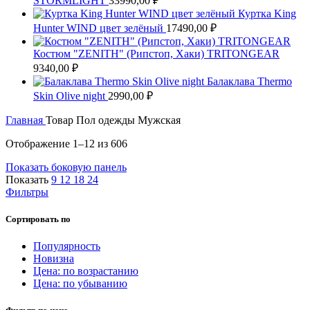
STORMLIGHT
33990,00
₽
Куртка King
Hunter WIND цвет зелёный
17490,00
₽
Костюм "ZENITH" (Рипстоп, Хаки) TRITONGEAR
9340,00
₽
Балаклава Thermo
Skin Olive night
2990,00
₽
Главная
Товар Пол одежды
Мужская
Сортировка:
Отображение 1–12 из 606
самые
Показать боковую панель
недавние
Показать
9
12
18
24
Фильтры
Сортировать по
Популярность
Новизна
Цена: по возрастанию
Цена: по убыванию