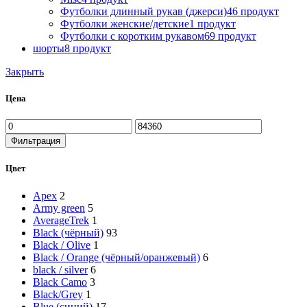
Футболки длинный рукав (джерси)
46 продукт
Футболки женские/детские
1 продукт
Футболки с коротким рукавом
69 продукт
шорты
8 продукт
Закрыть
Цена
Минимальная
Максимальная
цена
цена
Фильтрация
Цвет
Apex
2
Army green
5
AverageTrek
1
Black (чёрный)
93
Black / Olive
1
Black / Orange (чёрный/оранжевый)
6
black / silver
6
Black Camo
3
Black/Grey
1
Blue (синий)
17