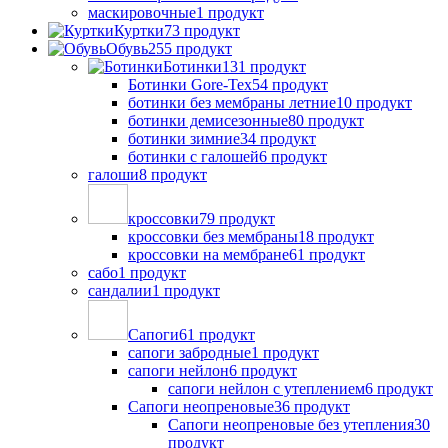
маскировочные
1 продукт
Куртки
73 продукт
Обувь
255 продукт
Ботинки
131 продукт
Ботинки Gore-Tex
54 продукт
ботинки без мембраны летние
10 продукт
ботинки демисезонные
80 продукт
ботинки зимние
34 продукт
ботинки с галошей
6 продукт
галоши
8 продукт
кроссовки
79 продукт
кроссовки без мембраны
18 продукт
кроссовки на мембране
61 продукт
сабо
1 продукт
сандалии
1 продукт
Сапоги
61 продукт
сапоги забродные
1 продукт
сапоги нейлон
6 продукт
сапоги нейлон с утеплением
6 продукт
Сапоги неопреновые
36 продукт
Сапоги неопреновые без утепления
30
продукт