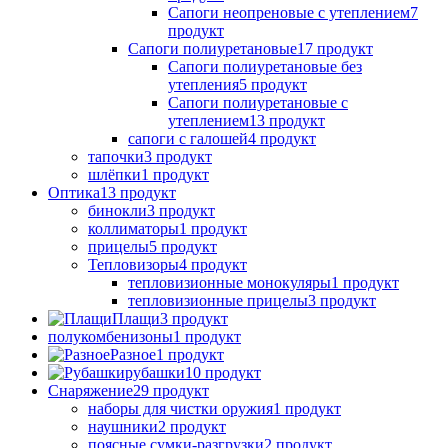
Сапоги неопреновые с утеплением
7
продукт
Сапоги полиуретановые
17 продукт
Сапоги полиуретановые без
утепления
5 продукт
Сапоги полиуретановые с
утеплением
13 продукт
сапоги с галошей
4 продукт
тапочки
3 продукт
шлёпки
1 продукт
Оптика
13 продукт
бинокли
3 продукт
коллиматоры
1 продукт
прицелы
5 продукт
Тепловизоры
4 продукт
тепловизионные монокуляры
1 продукт
тепловизионные прицелы
3 продукт
Плащи
3 продукт
полукомбенизоны
1 продукт
Разное
1 продукт
рубашки
10 продукт
Снаряжение
29 продукт
наборы для чистки оружия
1 продукт
наушники
2 продукт
поясные сумки-разгрузки
2 продукт