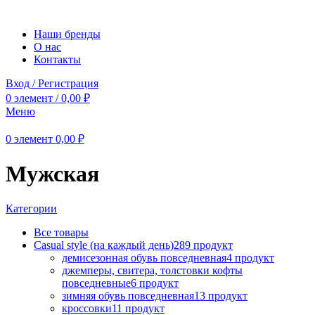
Наши бренды
О нас
Контакты
Вход / Регистрация
0
элемент
/
0,00
₽
Меню
0
элемент
0,00
₽
Мужская
Категории
Все
товары
Casual style (на каждый день)
289 продукт
демисезонная обувь повседневная
4 продукт
джемперы, свитера, толстовки кофты
повседневные
6 продукт
зимняя обувь повседневная
13 продукт
кроссовки
11 продукт