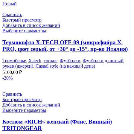
Новый
Сравнить
Быстрый просмотр
Добавить в список желаний
Выберите параметры
Термокофта X-TECH OFF-09 (микрофибра X-
PRO, цвет серый, от +30° до -15°, пр-во Италия)
Термобелье
,
X-tech
,
тонкое
,
Футболки
,
Футболки длинный
рукав (джерси)
,
Casual style (на каждый день)
5100,00
₽
-20%
Сравнить
Быстрый просмотр
Добавить в список желаний
Выберите параметры
Костюм «RICH» женский (Флис, Винный)
TRITONGEAR