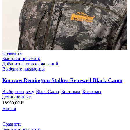
Сравнить
Быстрый просмотр
Добавить в список желаний
Выберите параметры
Костюм Remington Stalker Renewed Black Camo
Выбор по цвету
,
Black Camo
,
Костюмы
,
Костюмы
демисезонные
18990,00
₽
Новый
Сравнить
Быстрый просмотр