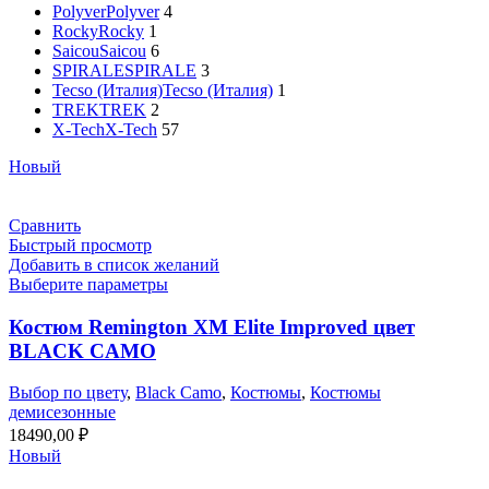
Polyver
Polyver
4
Rocky
Rocky
1
Saicou
Saicou
6
SPIRALE
SPIRALE
3
Tecso (Италия)
Tecso (Италия)
1
TREK
TREK
2
X-Tech
X-Tech
57
Новый
Сравнить
Быстрый просмотр
Добавить в список желаний
Выберите параметры
Костюм Remington XM Elite Improved цвет
BLACK CAMO
Выбор по цвету
,
Black Camo
,
Костюмы
,
Костюмы
демисезонные
18490,00
₽
Новый