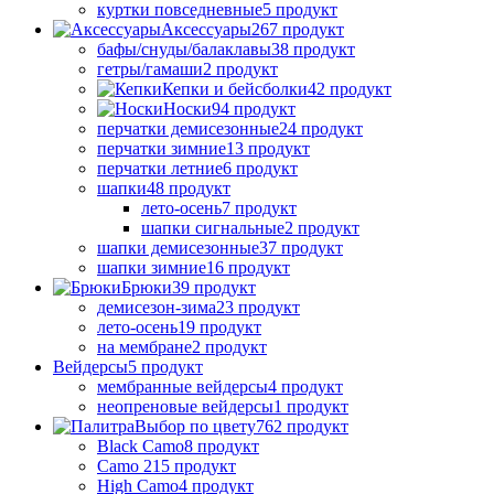
куртки повседневные
5 продукт
Аксессуары
267 продукт
бафы/снуды/балаклавы
38 продукт
гетры/гамаши
2 продукт
Кепки и бейсболки
42 продукт
Носки
94 продукт
перчатки демисезонные
24 продукт
перчатки зимние
13 продукт
перчатки летние
6 продукт
шапки
48 продукт
лето-осень
7 продукт
шапки сигнальные
2 продукт
шапки демисезонные
37 продукт
шапки зимние
16 продукт
Брюки
39 продукт
демисезон-зима
23 продукт
лето-осень
19 продукт
на мембране
2 продукт
Вейдерсы
5 продукт
мембранные вейдерсы
4 продукт
неопреновые вейдерсы
1 продукт
Выбор по цвету
762 продукт
Black Camo
8 продукт
Camo 21
5 продукт
High Camo
4 продукт