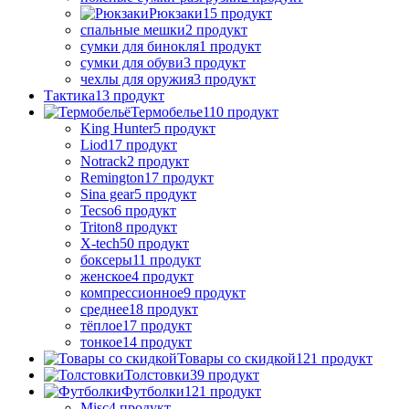
Рюкзаки
15 продукт
спальные мешки
2 продукт
сумки для бинокля
1 продукт
сумки для обуви
3 продукт
чехлы для оружия
3 продукт
Тактика
13 продукт
Термобелье
110 продукт
King Hunter
5 продукт
Liod
17 продукт
Notrack
2 продукт
Remington
17 продукт
Sina gear
5 продукт
Tecso
6 продукт
Triton
8 продукт
X-tech
50 продукт
боксеры
11 продукт
женское
4 продукт
компрессионное
9 продукт
среднее
18 продукт
тёплое
17 продукт
тонкое
14 продукт
Товары со скидкой
121 продукт
Толстовки
39 продукт
Футболки
121 продукт
Misc
4 продукт