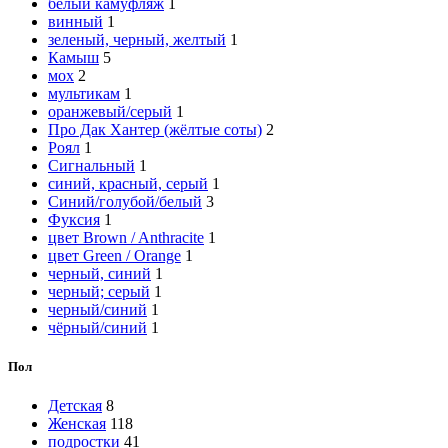
белый камуфляж
1
винный
1
зеленый, черный, желтый
1
Камыш
5
мох
2
мультикам
1
оранжевый/серый
1
Про Дак Хантер (жёлтые соты)
2
Роял
1
Сигнальный
1
синий, красный, серый
1
Синий/голубой/белый
3
Фуксия
1
цвет Brown / Anthracite
1
цвет Green / Orange
1
черный, синий
1
черный; серый
1
черный/синий
1
чёрный/синий
1
Пол
Детская
8
Женская
118
подростки
41