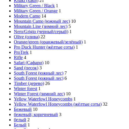
Khaki (хаки)
21
Military Green / Black
1
Military Green / Orange
1
Modern Cаmo
14
Mountain Camo (южный лес)
10
Mountain Line (зимний лес)
5
Nero/Grigio (черный/серый)
1
Olive (олива)
22
Orange/green (оранжевый/зелёный)
1
Pro Duck Hunter (жёлтые соты)
1
ProTrek
1
Rifle
4
Safari (Сафари)
10
Sand (песок)
3
South Forest (южный лес)
7
South Forest (южный лес)
6
Timber (дерево)
26
Winter forest
1
Winter Forest (зимний лес)
10
Yellow Waterfowl Honeycombs
1
Yellow Waterfowl Honeycombs (жёлтые соты)
32
Бежевый
10
бежевый; коричневый
3
белый
2
Белый
1