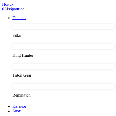
Поиск
0
Избранное
Главная
Sitka
King Hunter
Triton Gear
Remington
Каталог
Блог