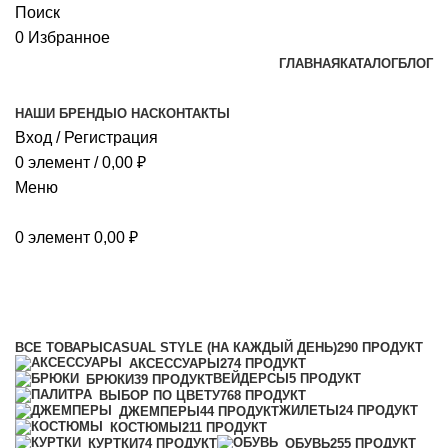
Поиск
0
Избранное
ГЛАВНАЯ
КАТАЛОГ
БЛОГ
НАШИ БРЕНДЫ
О НАС
КОНТАКТЫ
Вход / Регистрация
0
элемент
/
0,00
₽
Меню
0
элемент
0,00
₽
зеленый, черный, желтый
Категории
ВСЕ
ТОВАРЫ
CASUAL STYLE (НА КАЖДЫЙ ДЕНЬ)
290 ПРОДУКТ
АКСЕССУАРЫ
274 ПРОДУКТ
ВЕЙДЕРСЫ
5 ПРОДУКТ
БРЮКИ
39 ПРОДУКТ
ВЫБОР ПО ЦВЕТУ
768 ПРОДУКТ
ЖИЛЕТЫ
24 ПРОДУКТ
ДЖЕМПЕРЫ
44 ПРОДУКТ
КОСТЮМЫ
211 ПРОДУКТ
КУРТКИ
74 ПРОДУКТ
ОБУВЬ
255 ПРОДУКТ