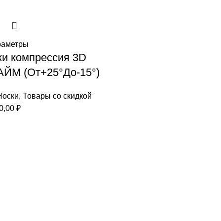
раметры
ки компрессия 3D
АЙМ (От+25°До-15°)
Носки
,
Товары со скидкой
воначальная
Текущая
0,00
₽
а
цена:
тавляла
1600,00 ₽.
,00 ₽.