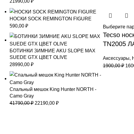
21990,00
₽
НОСКИ SOCK REMINGTON FIGURE
590,00
₽
Выберите па
Tecso нос
TN2005 Л
БОТИНКИ ЗИМНИЕ AKU SLOPE MAX
SUEDE GTX ЦВЕТ OLIVE
Аксессуары
,
28990,00
₽
Пер
1900,00
₽
160
цен
сос
1900
Спальный мешок King Hunter NORTH -
Camo Gray
Первоначальная
Текущая
41790,00
₽
22190,00
₽
цена
цена:
составляла
22190,00 ₽.
41790,00 ₽.