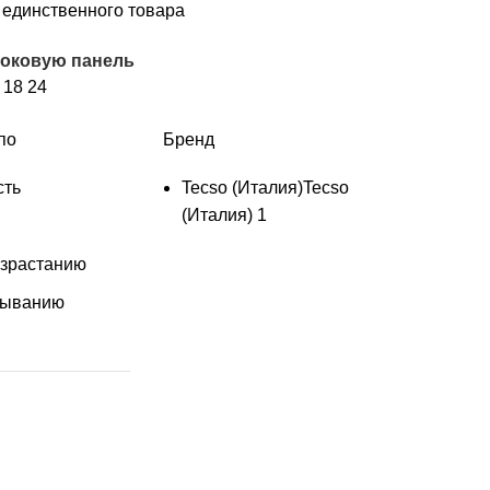
единственного товара
боковую панель
2
18
24
по
Бренд
сть
Tecso (Италия)
Tecso
(Италия)
1
озрастанию
быванию