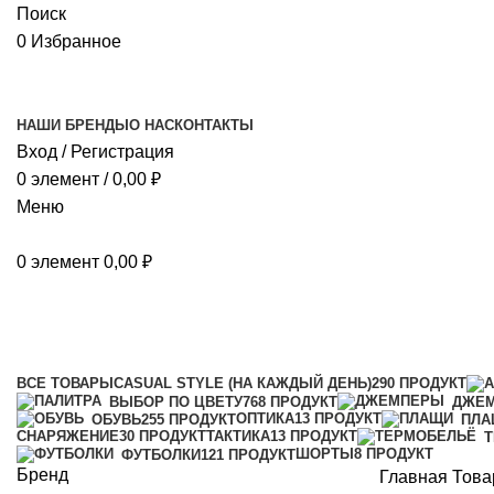
Поиск
0
Избранное
НАШИ БРЕНДЫ
О НАС
КОНТАКТЫ
Вход / Регистрация
0
элемент
/
0,00
₽
Меню
0
элемент
0,00
₽
лайм
Категории
ВСЕ
ТОВАРЫ
CASUAL STYLE (НА КАЖДЫЙ ДЕНЬ)
290 ПРОДУКТ
ВЫБОР ПО ЦВЕТУ
768 ПРОДУКТ
ДЖЕ
ОПТИКА
13 ПРОДУКТ
ОБУВЬ
255 ПРОДУКТ
ПЛА
СНАРЯЖЕНИЕ
30 ПРОДУКТ
ТАКТИКА
13 ПРОДУКТ
ШОРТЫ
8 ПРОДУКТ
ФУТБОЛКИ
121 ПРОДУКТ
Бренд
Главная
Това