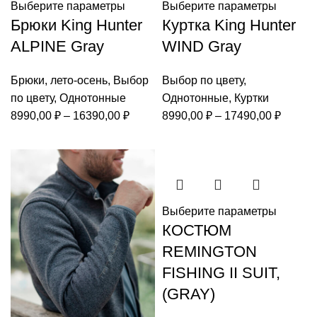
Выберите параметры
Выберите параметры
Брюки King Hunter
Куртка King Hunter
ALPINE Gray
WIND Gray
Брюки
,
лето-осень
,
Выбор
Выбор по цвету
,
по цвету
,
Однотонные
Однотонные
,
Куртки
Диапазон
Диапа
8990,00
₽
–
16390,00
₽
8990,00
₽
–
17490,00
₽
цен:
цен:
8990,00 ₽
8990,0
–
–
16390,00 ₽
17490,
Выберите параметры
КОСТЮМ
REMINGTON
FISHING II SUIT,
(GRAY)