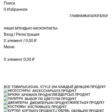
Поиск
0
Избранное
ГЛАВНАЯ
КАТАЛОГ
БЛОГ
НАШИ БРЕНДЫ
О НАС
КОНТАКТЫ
Вход / Регистрация
0
элемент
/
0,00
₽
Меню
0
элемент
0,00
₽
Grey (серый)
Категории
ВСЕ
ТОВАРЫ
CASUAL STYLE (НА КАЖДЫЙ ДЕНЬ)
290 ПРОДУКТ
АКСЕССУАРЫ
274 ПРОДУКТ
ВЕЙДЕРСЫ
5 ПРОДУКТ
БРЮКИ
39 ПРОДУКТ
ВЫБОР ПО ЦВЕТУ
768 ПРОДУКТ
ЖИЛЕТЫ
24 ПРОДУКТ
ДЖЕМПЕРЫ
44 ПРОДУКТ
КОСТЮМЫ
211 ПРОДУКТ
КУРТКИ
74 ПРОДУКТ
ОБУВЬ
255 ПРОДУКТ