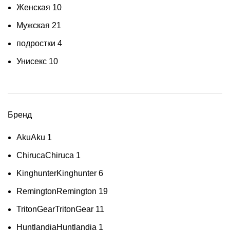
Женская
10
Мужская
21
подростки
4
Унисекс
10
Бренд
Aku
Aku
1
Chiruca
Chiruca
1
Kinghunter
Kinghunter
6
Remington
Remington
19
TritonGear
TritonGear
11
Huntlandia
Huntlandia
1