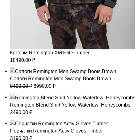
Костюм Remington XM Elite Timber
18490,00
₽
Сапоги Remington Men Swamp Boots Вrown
Первоначальная
Текущая
8490,00
₽
6990,00
₽
цена
цена:
составляла
6990,00 ₽.
Remington Blend Shirt Yellow Waterfowl Honeycombs
8490,00 ₽.
2490,00
₽
Перчатки Remington Activ Gloves Timber
3190,00
₽