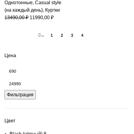
Однотонные
,
Casual style
(на каждый день)
,
Куртки
Первоначальная
Текущая
13490,00
₽
11990,00
₽
цена
цена:
составляла
11990,00 ₽.
←
1
2
3
4
5
13490,00 ₽.
Цена
Минимальная
цена
Максимальная
цена
Фильтрация
Цвет
Black (чёрный)
8