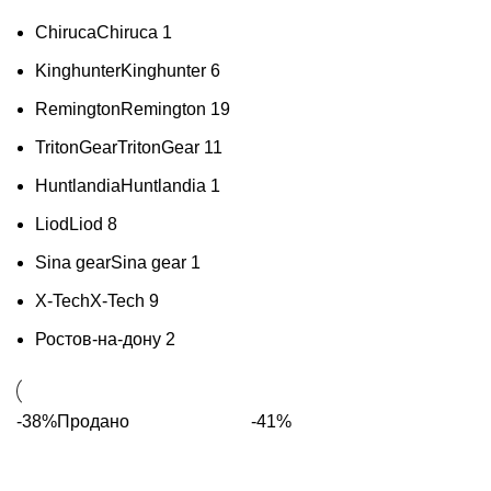
Chiruca
Chiruca
1
Kinghunter
Kinghunter
6
Remington
Remington
19
TritonGear
TritonGear
11
Huntlandia
Huntlandia
1
Liod
Liod
8
Sina gear
Sina gear
1
X-Tech
X-Tech
9
Ростов-на-дону
2
-38%
Продано
-41%