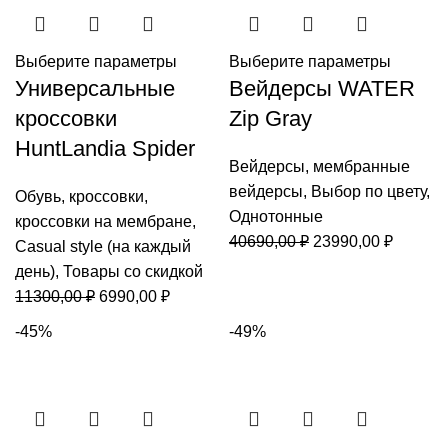
Выберите параметры
Выберите параметры
Универсальные
Вейдерсы WATER
кроссовки
Zip Gray
HuntLandia Spider
Вейдерсы
,
мембранные
вейдерсы
,
Выбор по цвету
,
Обувь
,
кроссовки
,
Однотонные
кроссовки на мембране
,
Первоначальная
Текуща
40690,00
₽
23990,00
₽
Casual style (на каждый
цена
цена:
день)
,
Товары со скидкой
составляла
23990,0
Первоначальная
Текущая
11300,00
₽
6990,00
₽
40690,00 ₽.
цена
цена:
-45%
-49%
составляла
6990,00 ₽.
11300,00 ₽.