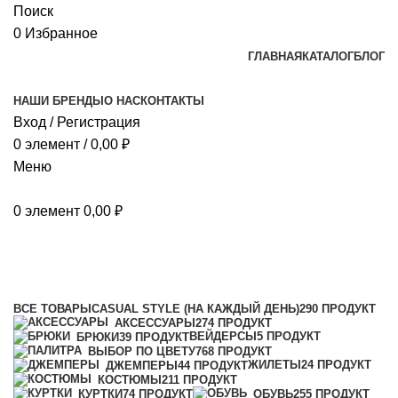
Поиск
0
Избранное
ГЛАВНАЯ
КАТАЛОГ
БЛОГ
НАШИ БРЕНДЫ
О НАС
КОНТАКТЫ
Вход / Регистрация
0
элемент
/
0,00
₽
Меню
0
элемент
0,00
₽
Bordo(бордовый)
Категории
ВСЕ
ТОВАРЫ
CASUAL STYLE (НА КАЖДЫЙ ДЕНЬ)
290 ПРОДУКТ
АКСЕССУАРЫ
274 ПРОДУКТ
ВЕЙДЕРСЫ
5 ПРОДУКТ
БРЮКИ
39 ПРОДУКТ
ВЫБОР ПО ЦВЕТУ
768 ПРОДУКТ
ЖИЛЕТЫ
24 ПРОДУКТ
ДЖЕМПЕРЫ
44 ПРОДУКТ
КОСТЮМЫ
211 ПРОДУКТ
КУРТКИ
74 ПРОДУКТ
ОБУВЬ
255 ПРОДУКТ