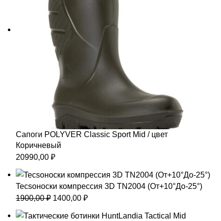
Сапоги POLYVER Classic Sport Mid / цвет
Коричневый
20990,00
₽
Tecsoноски компрессия 3D TN2004 (От+10°До-25°)
Первоначальная
Текущая
1900,00
₽
1400,00
₽
цена
цена: