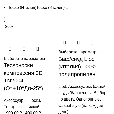
Tecso (Италия)
Tecso (Италия)
1
-26%
Выберите параметры
Баф/снуд Liod
Выберите параметры
Tecsoноски
(Италия) 100%
компрессия 3D
полипропилен.
TN2004
Liod
,
Аксессуары
,
бафы/
(От+10°До-25°)
снуды/балаклавы
,
Выбор
по цвету
,
Однотонные
,
Аксессуары
,
Носки
,
Casual style (на каждый
Товары со скидкой
день)
Первоначальная
Текущая
1900,00
₽
1400,00
₽