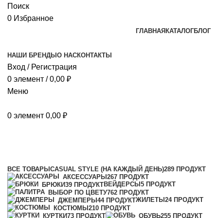
Поиск
0
Избранное
ГЛАВНАЯ
КАТАЛОГ
БЛОГ
НАШИ БРЕНДЫ
О НАС
КОНТАКТЫ
Вход / Регистрация
0
элемент
/
0,00
₽
Меню
0
элемент
0,00
₽
Каталог
Категории
ВСЕ
ТОВАРЫ
CASUAL STYLE (НА КАЖДЫЙ ДЕНЬ)
289 ПРОДУКТ
АКСЕССУАРЫ
267 ПРОДУКТ
ВЕЙДЕРСЫ
5 ПРОДУКТ
БРЮКИ
39 ПРОДУКТ
ВЫБОР ПО ЦВЕТУ
762 ПРОДУКТ
ЖИЛЕТЫ
24 ПРОДУКТ
ДЖЕМПЕРЫ
44 ПРОДУКТ
КОСТЮМЫ
210 ПРОДУКТ
КУРТКИ
73 ПРОДУКТ
ОБУВЬ
255 ПРОДУКТ