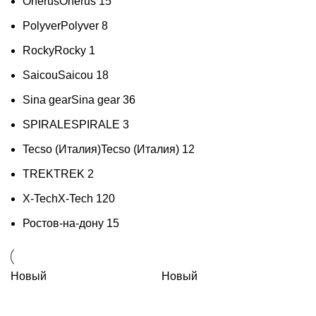
Onerus
Onerus
15
Polyver
Polyver
8
Rocky
Rocky
1
Saicou
Saicou
18
Sina gear
Sina gear
36
SPIRALE
SPIRALE
3
Tecso (Италия)
Tecso (Италия)
12
TREK
TREK
2
X-Tech
X-Tech
120
Ростов-на-дону
15
Новый
Новый