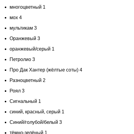
многоцветный
1
мох
4
мультикам
3
Оранжевый
3
оранжевый/серый
1
Петролио
3
Про Дак Хантер (жёлтые соты)
4
Разноцветный
2
Роял
3
Сигнальный
1
синий, красный, серый
1
Синий/голубой/белый
3
тёмно-зелёный
1