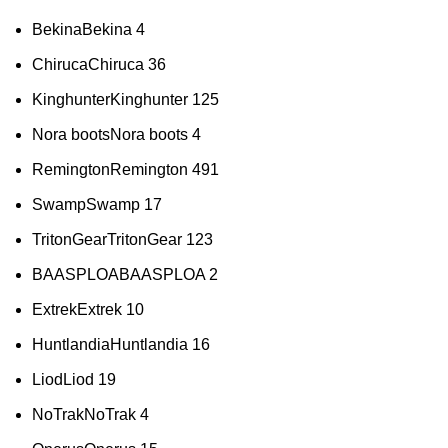
Bekina
Bekina
4
Chiruca
Chiruca
36
Kinghunter
Kinghunter
125
Nora boots
Nora boots
4
Remington
Remington
491
Swamp
Swamp
17
TritonGear
TritonGear
123
BAASPLOA
BAASPLOA
2
Extrek
Extrek
10
Huntlandia
Huntlandia
16
Liod
Liod
19
NoTrak
NoTrak
4