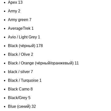
Apex
13
Army
2
Army green
7
AverageTrek
1
Avio / Light Grey
1
Black (чёрный)
178
Black / Olive
2
Black / Orange (чёрный/оранжевый)
11
black / silver
7
Black / Turquoise
1
Black Camo
8
Black/Grey
5
Blue (синий)
32