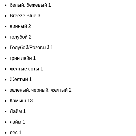
белый, бежевый
1
Вreeze Вlue
3
винный
2
голубой
2
Голубой/Розовый
1
грин лайн
1
жёлтые соты
1
Желтый
1
зеленый, черный, желтый
2
Камыш
13
Лайм
1
лайм
1
лес
1