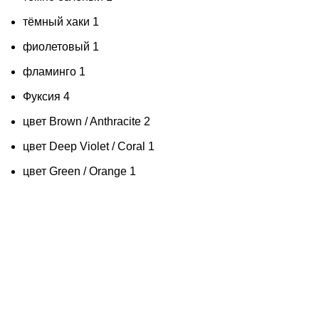
тёмный хаки
1
фиолетовый
1
фламинго
1
Фуксия
4
цвет Brown / Anthracite
2
цвет Deep Violet / Coral
1
цвет Green / Orange
1
черный, синий
2
черный,красный
1
черный; серый
2
Черный/Желтый
1
Черный/Зеленый
1