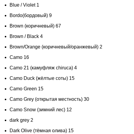
Blue / Violet
1
Bordo(бордовый)
9
Brown (коричневый)
67
Brown / Black
4
Brown/Orange (коричневый/оранжевый)
2
Camo
16
Camo 21 (камуфляж chiruca)
4
Camo Duck (жёлтые соты)
15
Camo Green
15
Camo Grey (открытая местность)
30
Camo Snow (зимний лес)
12
dark grey
2
Dark Olive (тёмная олива)
15