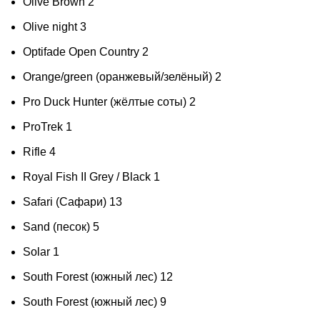
Olive Brown
2
Olive night
3
Optifade Open Country
2
Orange/green (оранжевый/зелёный)
2
Pro Duck Hunter (жёлтые соты)
2
ProTrek
1
Rifle
4
Royal Fish II Grey / Black
1
Safari (Сафари)
13
Sand (песок)
5
Solar
1
South Forest (южный лес)
12
South Forest (южный лес)
9