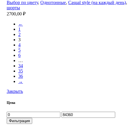
Выбор по цвету
,
Однотонные
,
Casual style (на каждый день)
,
шорты
2700,00
₽
←
1
2
3
4
5
6
…
34
35
36
→
Закрыть
Цена
Минимальная
Максимальная
цена
цена
Фильтрация