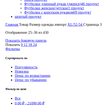
Футболки длинный рукав (джерси)
46 продукт
Футболки женские/детские
1 продукт
Футболки с коротким рукавом
69 продукт
шорты
8 продукт
Главная
Товар Размер одежды импорт
XL/52-54
Страница 3
Сортировка:
Отображение 25–36 из 430
самые
Показать боковую панель
недавние
Показать
9
12
18
24
Фильтры
Сортировать по
Популярность
Новизна
Цена: по возрастанию
Цена: по убыванию
Фильтр по цене
Все
0,00
₽
-
21090,00
₽