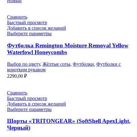
Новый
составляла
4940,00 ₽.
5490,00 ₽.
Сравнить
Быстрый просмотр
Добавить в список желаний
Выберите параметры
Футболка Remington Moisture Removal Yellow
Waterfowl Honeycombs
Выбор по цвету
,
Жёлтые соты
,
Футболки
,
Футболки с
коротким рукавом
2290,00
₽
Сравнить
Быстрый просмотр
Добавить в список желаний
Выберите параметры
Шорты «TRITONGEAR» (SoftShell ApexLight,
Черный)