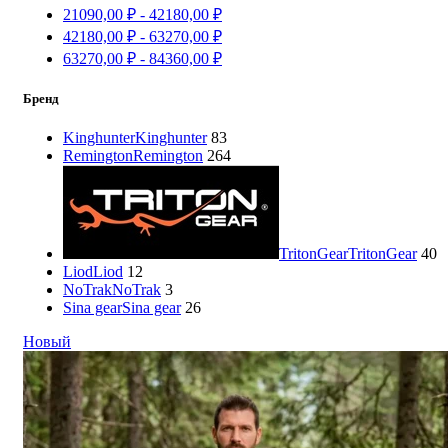
21090,00
₽
-
42180,00
₽
42180,00
₽
-
63270,00
₽
63270,00
₽
-
84360,00
₽
Бренд
Kinghunter
Kinghunter
83
Remington
Remington
264
TritonGear
TritonGear
40
Liod
Liod
12
NoTrak
NoTrak
3
Sina gear
Sina gear
26
Новый