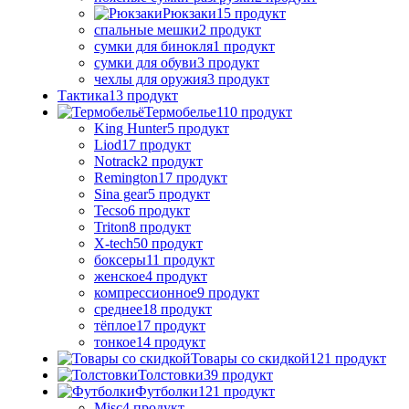
Рюкзаки
15 продукт
спальные мешки
2 продукт
сумки для бинокля
1 продукт
сумки для обуви
3 продукт
чехлы для оружия
3 продукт
Тактика
13 продукт
Термобелье
110 продукт
King Hunter
5 продукт
Liod
17 продукт
Notrack
2 продукт
Remington
17 продукт
Sina gear
5 продукт
Tecso
6 продукт
Triton
8 продукт
X-tech
50 продукт
боксеры
11 продукт
женское
4 продукт
компрессионное
9 продукт
среднее
18 продукт
тёплое
17 продукт
тонкое
14 продукт
Товары со скидкой
121 продукт
Толстовки
39 продукт
Футболки
121 продукт
Misc
4 продукт