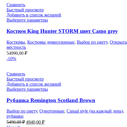
Сравнить
Быстрый просмотр
Добавить в список желаний
Выберите параметры
Костюм King Hunter STORM цвет Camo grey
Костюмы
,
Костюмы демисезонные
,
Выбор по цвету
,
Открыта
местность
54990,00
₽
-10%
Сравнить
Быстрый просмотр
Добавить в список желаний
Выберите параметры
Рубашка Remington Scotland Brown
Выбор по цвету
,
Однотонные
,
Casual style (на каждый день)
,
рубашки
Первоначальная
Текущая
5490,00
₽
4940,00
₽
цена
цена: