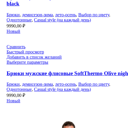
black
Брюки
,
демисезон-зима
,
лето-осень
,
Выбор по цвету
,
Однотонные
,
Casual style (на каждый день)
9990,00
₽
Новый
Сравнить
Быстрый просмотр
Добавить в список желаний
Выберите параметры
Брюки мужские флисовые SoftThermo Olive nigh
Брюки
,
демисезон-зима
,
лето-осень
,
Выбор по цвету
,
Однотонные
,
Casual style (на каждый день)
9990,00
₽
Новый