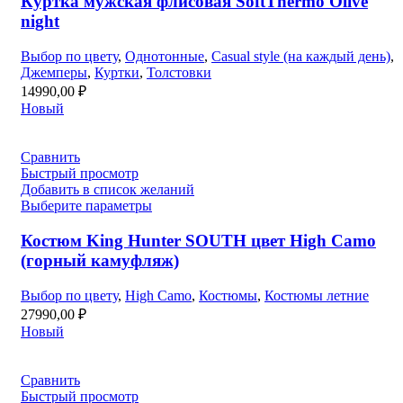
Куртка мужская флисовая SoftThermo Olive
night
Выбор по цвету
,
Однотонные
,
Casual style (на каждый день)
,
Джемперы
,
Куртки
,
Толстовки
14990,00
₽
Новый
Сравнить
Быстрый просмотр
Добавить в список желаний
Выберите параметры
Костюм King Hunter SOUTH цвет High Camo
(горный камуфляж)
Выбор по цвету
,
High Camo
,
Костюмы
,
Костюмы летние
27990,00
₽
Новый
Сравнить
Быстрый просмотр