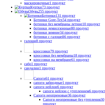
маскировочные
1 продукт
Куртки
73 продукт
Обувь
255 продукт
Ботинки
131 продукт
Ботинки Gore-Tex
54 продукт
ботинки без мембраны летние
10 продукт
ботинки демисезонные
80 продукт
ботинки зимние
34 продукт
ботинки с галошей
6 продукт
галоши
8 продукт
кроссовки
79 продукт
кроссовки без мембраны
18 продукт
кроссовки на мембране
61 продукт
сабо
1 продукт
сандалии
1 продукт
Сапоги
61 продукт
сапоги забродные
1 продукт
сапоги нейлон
6 продукт
сапоги нейлон с утеплением
6 продукт
Сапоги неопреновые
36 продукт
Сапоги неопреновые без утепления
30
продукт