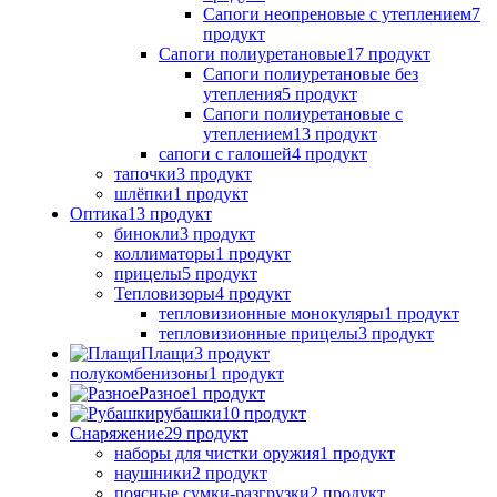
Сапоги неопреновые с утеплением
7
продукт
Сапоги полиуретановые
17 продукт
Сапоги полиуретановые без
утепления
5 продукт
Сапоги полиуретановые с
утеплением
13 продукт
сапоги с галошей
4 продукт
тапочки
3 продукт
шлёпки
1 продукт
Оптика
13 продукт
бинокли
3 продукт
коллиматоры
1 продукт
прицелы
5 продукт
Тепловизоры
4 продукт
тепловизионные монокуляры
1 продукт
тепловизионные прицелы
3 продукт
Плащи
3 продукт
полукомбенизоны
1 продукт
Разное
1 продукт
рубашки
10 продукт
Снаряжение
29 продукт
наборы для чистки оружия
1 продукт
наушники
2 продукт
поясные сумки-разгрузки
2 продукт