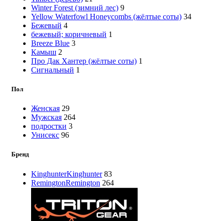
Winter Forest (зимний лес)
9
Yellow Waterfowl Honeycombs (жёлтые соты)
34
Бежевый
4
бежевый; коричневый
1
Вreeze Вlue
3
Камыш
2
Про Дак Хантер (жёлтые соты)
1
Сигнальный
1
Пол
Женская
29
Мужская
264
подростки
3
Унисекс
96
Бренд
Kinghunter
Kinghunter
83
Remington
Remington
264