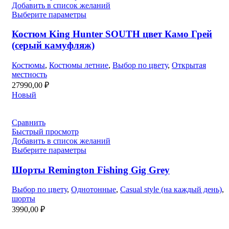
Добавить в список желаний
Выберите параметры
Костюм King Hunter SOUTH цвет Камо Грей
(серый камуфляж)
Костюмы
,
Костюмы летние
,
Выбор по цвету
,
Открытая
местность
27990,00
₽
Новый
Сравнить
Быстрый просмотр
Добавить в список желаний
Выберите параметры
Шорты Remington Fishing Gig Grey
Выбор по цвету
,
Однотонные
,
Casual style (на каждый день)
,
шорты
3990,00
₽