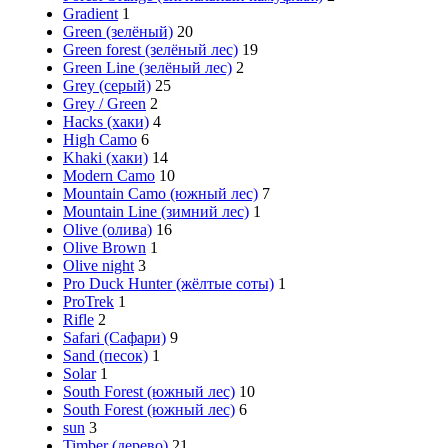
Gradient
1
Green (зелёный)
20
Green forest (зелёный лес)
19
Green Line (зелёный лес)
2
Grey (серый)
25
Grey / Green
2
Hacks (хаки)
4
High Camo
6
Khaki (хаки)
14
Modern Cаmo
10
Mountain Camo (южный лес)
7
Mountain Line (зимний лес)
1
Olive (олива)
16
Olive Brown
1
Olive night
3
Pro Duck Hunter (жёлтые соты)
1
ProTrek
1
Rifle
2
Safari (Сафари)
9
Sand (песок)
1
Solar
1
South Forest (южный лес)
10
South Forest (южный лес)
6
sun
3
Timber (дерево)
21