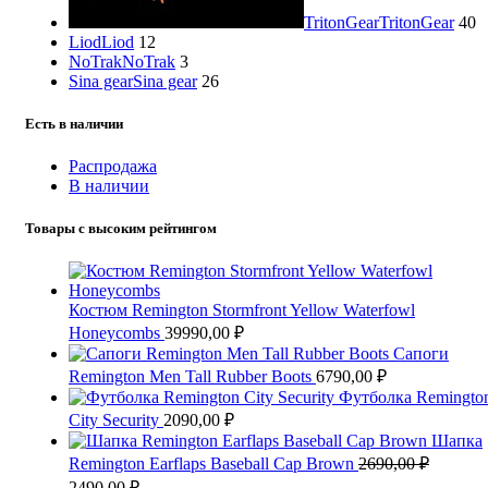
TritonGear
TritonGear
40
Liod
Liod
12
NoTrak
NoTrak
3
Sina gear
Sina gear
26
Есть в наличии
Распродажа
В наличии
Товары с высоким рейтингом
Костюм Remington Stormfront Yellow Waterfowl
Honeycombs
39990,00
₽
Сапоги
Remington Men Tall Rubber Boots
6790,00
₽
Футболка Remingto
City Security
2090,00
₽
Шапка
Remington Еarflaps Baseball Cap Brown
2690,00
₽
Первоначальная
Текущая
2490,00
₽