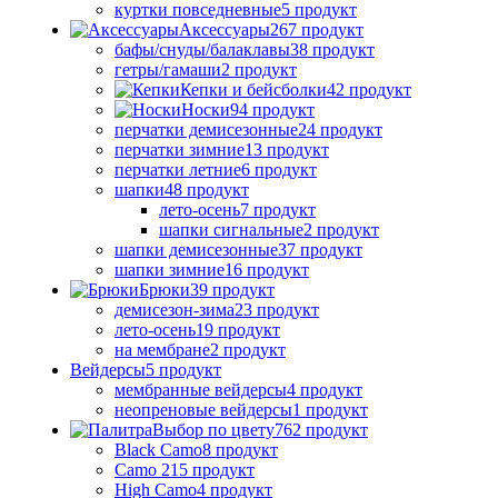
куртки повседневные
5 продукт
Аксессуары
267 продукт
бафы/снуды/балаклавы
38 продукт
гетры/гамаши
2 продукт
Кепки и бейсболки
42 продукт
Носки
94 продукт
перчатки демисезонные
24 продукт
перчатки зимние
13 продукт
перчатки летние
6 продукт
шапки
48 продукт
лето-осень
7 продукт
шапки сигнальные
2 продукт
шапки демисезонные
37 продукт
шапки зимние
16 продукт
Брюки
39 продукт
демисезон-зима
23 продукт
лето-осень
19 продукт
на мембране
2 продукт
Вейдерсы
5 продукт
мембранные вейдерсы
4 продукт
неопреновые вейдерсы
1 продукт
Выбор по цвету
762 продукт
Black Camo
8 продукт
Camo 21
5 продукт
High Camo
4 продукт