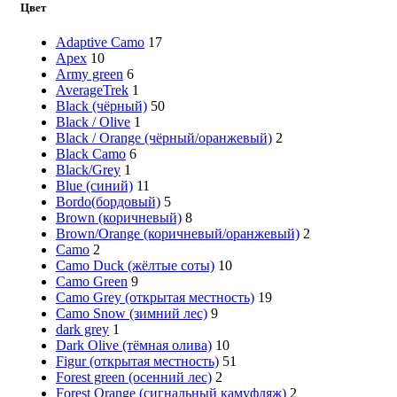
Цвет
Adaptive Camo
17
Apex
10
Army green
6
AverageTrek
1
Black (чёрный)
50
Black / Olive
1
Black / Orange (чёрный/оранжевый)
2
Black Camo
6
Black/Grey
1
Blue (синий)
11
Bordo(бордовый)
5
Brown (коричневый)
8
Brown/Orange (коричневый/оранжевый)
2
Camo
2
Camo Duck (жёлтые соты)
10
Camo Green
9
Camo Grey (открытая местность)
19
Camo Snow (зимний лес)
9
dark grey
1
Dark Olive (тёмная олива)
10
Figur (открытая местность)
51
Forest green (осенний лес)
2
Forest Orange (сигнальный камуфляж)
2