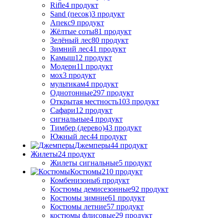
Rifle
4 продукт
Sand (песок)
3 продукт
Апекс
9 продукт
Жёлтые соты
81 продукт
Зелёный лес
80 продукт
Зимний лес
41 продукт
Камыш
12 продукт
Модерн
11 продукт
мох
3 продукт
мультикам
4 продукт
Однотонные
297 продукт
Открытая местность
103 продукт
Сафари
12 продукт
сигнальные
4 продукт
Тимбер (дерево)
43 продукт
Южный лес
44 продукт
Джемперы
44 продукт
Жилеты
24 продукт
Жилеты сигнальные
5 продукт
Костюмы
210 продукт
Комбенизоны
6 продукт
Костюмы демисезонные
92 продукт
Костюмы зимние
61 продукт
Костюмы летние
57 продукт
костюмы флисовые
29 продукт