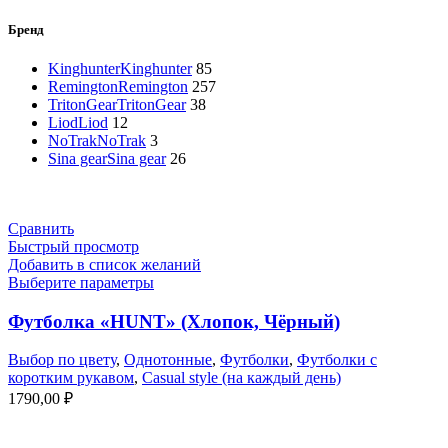
Бренд
Kinghunter
Kinghunter
85
Remington
Remington
257
TritonGear
TritonGear
38
Liod
Liod
12
NoTrak
NoTrak
3
Sina gear
Sina gear
26
Сравнить
Быстрый просмотр
Добавить в список желаний
Выберите параметры
Футболка «HUNT» (Хлопок, Чёрный)
Выбор по цвету
,
Однотонные
,
Футболки
,
Футболки с
коротким рукавом
,
Casual style (на каждый день)
1790,00
₽