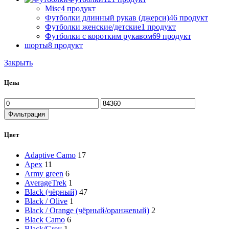
Misc
4 продукт
Футболки длинный рукав (джерси)
46 продукт
Футболки женские/детские
1 продукт
Футболки с коротким рукавом
69 продукт
шорты
8 продукт
Закрыть
Цена
Минимальная
Максимальная
цена
цена
Фильтрация
Цвет
Adaptive Camo
17
Apex
11
Army green
6
AverageTrek
1
Black (чёрный)
47
Black / Olive
1
Black / Orange (чёрный/оранжевый)
2
Black Camo
6
Black/Grey
1