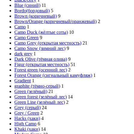
Blue (синий)
11
Bordo(бордовый)
5
Brown (коричневый)
9
Brown/Orange (коричневый/оранжевый)
2
Camo
1
Camo Duck (жёлтые соты)
10
Camo Green
9
Camo Grey (открытая местность)
21
Camo Snow (зимний лес)
9
dark grey
1
Dark Olive (тёмная олива)
9
Figur (открытая местность)
51
Forest green (осенний лес)
2
Forest Orange (сигнальный камуфляж)
1
Gradient
1
graphite (тёмно-серый)
1
Green (зелёный)
21
Green forest (зелёный лес)
14
Green Line (зелёный лес)
2
Grey (серый)
24
Grey / Green
2
Hacks (хаки)
4
High Camo
6
Khaki (хаки)
14