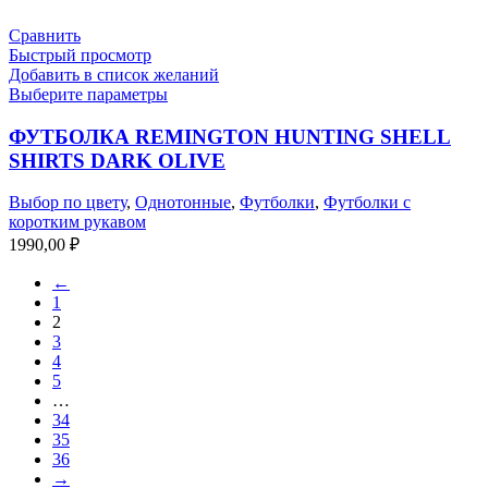
составляла
1990,00 ₽.
2690,00 ₽.
Сравнить
Быстрый просмотр
Добавить в список желаний
Выберите параметры
ФУТБОЛКА REMINGTON HUNTING SHELL
SHIRTS DARK OLIVE
Выбор по цвету
,
Однотонные
,
Футболки
,
Футболки с
коротким рукавом
1990,00
₽
←
1
2
3
4
5
…
34
35
36
→