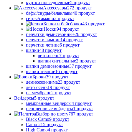
куртки повседневные
5 продукт
Аксессуары
272 продукт
бафы/снуды/балаклавы
40 продукт
гетры/гамаши
2 продукт
Кепки и бейсболки
43 продукт
Носки
94 продукт
перчатки демисезонные
26 продукт
перчатки зимние
14 продукт
перчатки летние
6 продукт
шапки
48 продукт
лето-осень
7 продукт
шапки сигнальные
2 продукт
шапки демисезонные
37 продукт
шапки зимние
16 продукт
Брюки
39 продукт
демисезон-зима
23 продукт
лето-осень
19 продукт
на мембране
2 продукт
Вейдерсы
5 продукт
мембранные вейдерсы
4 продукт
неопреновые вейдерсы
1 продукт
Выбор по цвету
767 продукт
Black Camo
9 продукт
Camo 21
5 продукт
High Camo
4 продукт