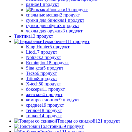
разное
1 продукт
Рюкзаки
15 продукт
спальные мешки
2 продукт
сумки для бинокля
1 продукт
сумки для обуви
3 продукт
чехлы для оружия
3 продукт
Тактика
13 продукт
Термобелье
111 продукт
King Hunter
5 продукт
Liod
17 продукт
Notrack
2 продукт
Remington
18 продукт
Sina gear
5 продукт
Tecso
6 продукт
Triton
8 продукт
X-tech
50 продукт
боксеры
11 продукт
женское
4 продукт
компрессионное
9 продукт
среднее
19 продукт
тёплое
18 продукт
тонкое
14 продукт
Товары со скидкой
121 продукт
Толстовки
39 продукт
Футболки
121 продукт