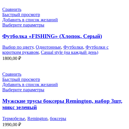
Сравнить
Быстрый просмотр
Добавить в список желаний
Выберите параметры
Футболка «FISHING» (Хлопок, Серый)
Выбор по цвету
,
Однотонные
,
Футболки
,
Футболки с
коротким рукавом
,
Casual style (на каждый день)
1800,00
₽
Сравнить
Быстрый просмотр
Добавить в список желаний
Выберите параметры
Мужские трусы боксеры Remington, набор 3шт,
микс зеленый
Термобелье
,
Remington
,
боксеры
1990,00
₽