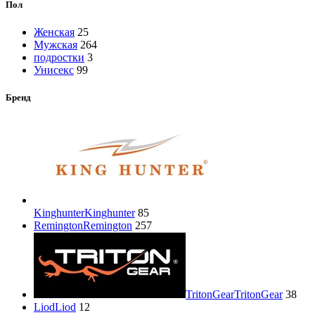
Пол
Женская
25
Мужская
264
подростки
3
Унисекс
99
Бренд
Kinghunter
Kinghunter
85
Remington
Remington
257
TritonGear
TritonGear
38
Liod
Liod
12