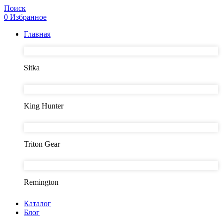
Поиск
0
Избранное
Главная
Sitka
King Hunter
Triton Gear
Remington
Каталог
Блог