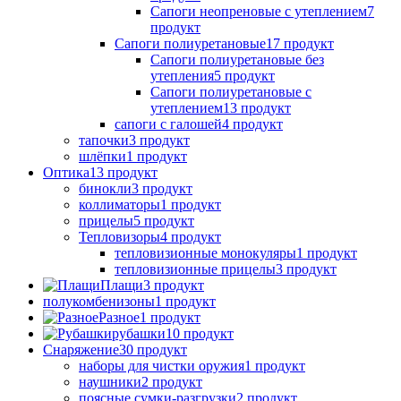
Сапоги неопреновые с утеплением
7
продукт
Сапоги полиуретановые
17 продукт
Сапоги полиуретановые без
утепления
5 продукт
Сапоги полиуретановые с
утеплением
13 продукт
сапоги с галошей
4 продукт
тапочки
3 продукт
шлёпки
1 продукт
Оптика
13 продукт
бинокли
3 продукт
коллиматоры
1 продукт
прицелы
5 продукт
Тепловизоры
4 продукт
тепловизионные монокуляры
1 продукт
тепловизионные прицелы
3 продукт
Плащи
3 продукт
полукомбенизоны
1 продукт
Разное
1 продукт
рубашки
10 продукт
Снаряжение
30 продукт
наборы для чистки оружия
1 продукт
наушники
2 продукт
поясные сумки-разгрузки
2 продукт