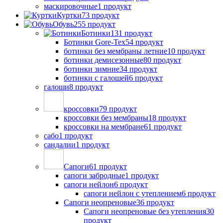
маскировочные
1 продукт
Куртки
73 продукт
Обувь
255 продукт
Ботинки
131 продукт
Ботинки Gore-Tex
54 продукт
ботинки без мембраны летние
10 продукт
ботинки демисезонные
80 продукт
ботинки зимние
34 продукт
ботинки с галошей
6 продукт
галоши
8 продукт
кроссовки
79 продукт
кроссовки без мембраны
18 продукт
кроссовки на мембране
61 продукт
сабо
1 продукт
сандалии
1 продукт
Сапоги
61 продукт
сапоги забродные
1 продукт
сапоги нейлон
6 продукт
сапоги нейлон с утеплением
6 продукт
Сапоги неопреновые
36 продукт
Сапоги неопреновые без утепления
30
продукт