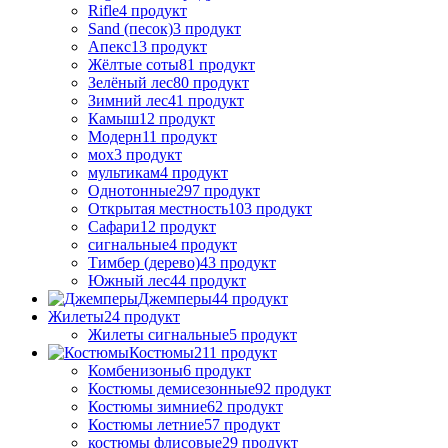
Rifle
4 продукт
Sand (песок)
3 продукт
Апекс
13 продукт
Жёлтые соты
81 продукт
Зелёный лес
80 продукт
Зимний лес
41 продукт
Камыш
12 продукт
Модерн
11 продукт
мох
3 продукт
мультикам
4 продукт
Однотонные
297 продукт
Открытая местность
103 продукт
Сафари
12 продукт
сигнальные
4 продукт
Тимбер (дерево)
43 продукт
Южный лес
44 продукт
Джемперы
44 продукт
Жилеты
24 продукт
Жилеты сигнальные
5 продукт
Костюмы
211 продукт
Комбенизоны
6 продукт
Костюмы демисезонные
92 продукт
Костюмы зимние
62 продукт
Костюмы летние
57 продукт
костюмы флисовые
29 продукт