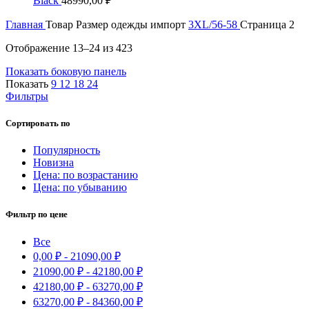
Black
48990,00
₽
Главная
Товар Размер одежды импорт
3XL/56-58
Страница 2
Цены:
Отображение 13–24 из 423
по
Показать боковую панель
возрастанию
Показать
9
12
18
24
Фильтры
Сортировать по
Популярность
Новизна
Цена: по возрастанию
Цена: по убыванию
Фильтр по цене
Все
0,00
₽
-
21090,00
₽
21090,00
₽
-
42180,00
₽
42180,00
₽
-
63270,00
₽
63270,00
₽
-
84360,00
₽