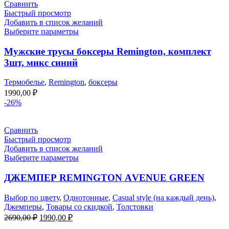
Сравнить
Быстрый просмотр
Добавить в список желаний
Выберите параметры
Мужские трусы боксеры Remington, комплект
3шт, микс синий
Термобелье
,
Remington
,
боксеры
1990,00
₽
-26%
Сравнить
Быстрый просмотр
Добавить в список желаний
Выберите параметры
ДЖЕМПЕР REMINGTON АVENUE GREEN
Выбор по цвету
,
Однотонные
,
Casual style (на каждый день)
,
Джемперы
,
Товары со скидкой
,
Толстовки
Первоначальная
Текущая
2690,00
₽
1990,00
₽
цена
цена: