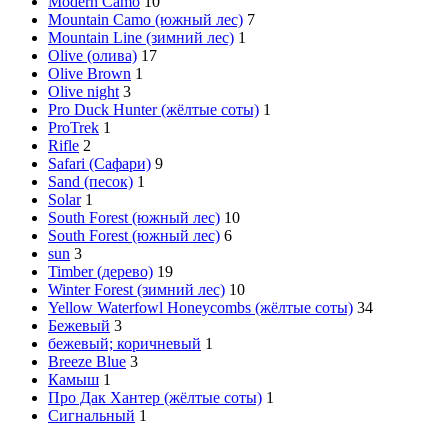
Modern Cаmo
10
Mountain Camo (южный лес)
7
Mountain Line (зимний лес)
1
Olive (олива)
17
Olive Brown
1
Olive night
3
Pro Duck Hunter (жёлтые соты)
1
ProTrek
1
Rifle
2
Safari (Сафари)
9
Sand (песок)
1
Solar
1
South Forest (южный лес)
10
South Forest (южный лес)
6
sun
3
Timber (дерево)
19
Winter Forest (зимний лес)
10
Yellow Waterfowl Honeycombs (жёлтые соты)
34
Бежевый
3
бежевый; коричневый
1
Вreeze Вlue
3
Камыш
1
Про Дак Хантер (жёлтые соты)
1
Сигнальный
1