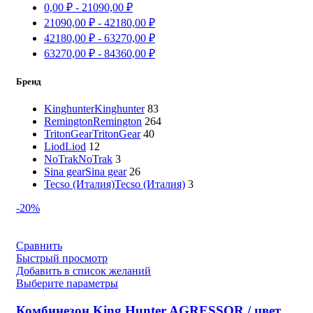
0,00
₽
-
21090,00
₽
21090,00
₽
-
42180,00
₽
42180,00
₽
-
63270,00
₽
63270,00
₽
-
84360,00
₽
Бренд
Kinghunter
Kinghunter
83
Remington
Remington
264
TritonGear
TritonGear
40
Liod
Liod
12
NoTrak
NoTrak
3
Sina gear
Sina gear
26
Tecso (Италия)
Tecso (Италия)
3
-20%
Сравнить
Быстрый просмотр
Добавить в список желаний
Выберите параметры
Комбинезон King Hunter AGRESSOR / цвет