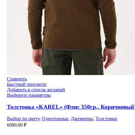
Сравнить
Быстрый просмотр
Добавить в список желаний
Выберите параметры
Толстовка «KAREL» (Флис 350гр., Коричневый
Выбор по цвету
,
Однотонные
,
Джемперы
,
Толстовки
6090,00
₽