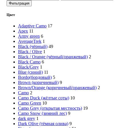
цена
цена
Фильтрация
Цвет
Adaptive Camo
17
Apex
11
Army green
6
AverageTrek
1
Black (чёрный)
49
Black / Olive
1
Black / Orange (чёрный/оранжевый)
2
Black Camo
6
Black/Grey
1
Blue (синий)
11
Bordo(бордовый)
5
Brown (коричневый)
9
Brown/Orange (коричневый/оранжевый)
2
Camo
2
Camo Duck (жёлтые соты)
10
Camo Green
10
Camo Grey (открытая местность)
19
Camo Snow (зимний лес)
9
dark grey
1
Dark Olive (тёмная олива)
9