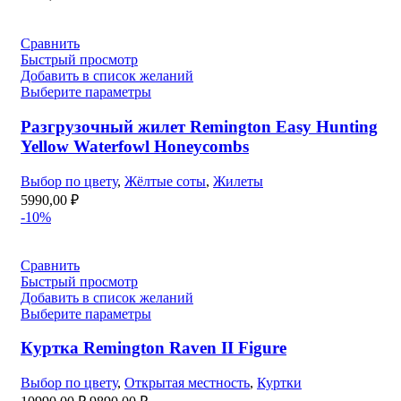
Сравнить
Быстрый просмотр
Добавить в список желаний
Выберите параметры
Разгрузочный жилет Remington Easy Hunting
Yellow Waterfowl Honeycombs
Выбор по цвету
,
Жёлтые соты
,
Жилеты
5990,00
₽
-10%
Сравнить
Быстрый просмотр
Добавить в список желаний
Выберите параметры
Куртка Remington Raven II Figure
Выбор по цвету
,
Открытая местность
,
Куртки
Первоначальная
Текущая