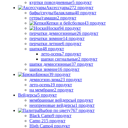
куртки повседневные
5 продукт
Аксессуары
272 продукт
бафы/снуды/балаклавы
40 продукт
гетры/гамаши
2 продукт
Кепки и бейсболки
43 продукт
Носки
94 продукт
перчатки демисезонные
26 продукт
перчатки зимние
14 продукт
перчатки летние
6 продукт
шапки
48 продукт
лето-осень
7 продукт
шапки сигнальные
2 продукт
шапки демисезонные
37 продукт
шапки зимние
16 продукт
Брюки
39 продукт
демисезон-зима
23 продукт
лето-осень
19 продукт
на мембране
2 продукт
Вейдерсы
5 продукт
мембранные вейдерсы
4 продукт
неопреновые вейдерсы
1 продукт
Выбор по цвету
767 продукт
Black Camo
9 продукт
Camo 21
5 продукт
High Camo
4 продукт