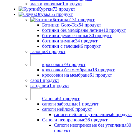
маскировочные
1 продукт
Куртки
73 продукт
Обувь
255 продукт
Ботинки
131 продукт
Ботинки Gore-Tex
54 продукт
ботинки без мембраны летние
10 продукт
ботинки демисезонные
80 продукт
ботинки зимние
34 продукт
ботинки с галошей
6 продукт
галоши
8 продукт
кроссовки
79 продукт
кроссовки без мембраны
18 продукт
кроссовки на мембране
61 продукт
сабо
1 продукт
сандалии
1 продукт
Сапоги
61 продукт
сапоги забродные
1 продукт
сапоги нейлон
6 продукт
сапоги нейлон с утеплением
6 продукт
Сапоги неопреновые
36 продукт
Сапоги неопреновые без утепления
30
продукт