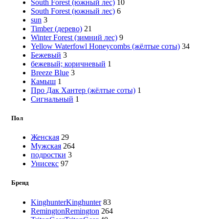
South Forest (южный лес)
10
South Forest (южный лес)
6
sun
3
Timber (дерево)
21
Winter Forest (зимний лес)
9
Yellow Waterfowl Honeycombs (жёлтые соты)
34
Бежевый
3
бежевый; коричневый
1
Вreeze Вlue
3
Камыш
1
Про Дак Хантер (жёлтые соты)
1
Сигнальный
1
Пол
Женская
29
Мужская
264
подростки
3
Унисекс
97
Бренд
Kinghunter
Kinghunter
83
Remington
Remington
264