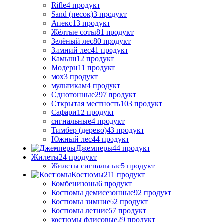
Rifle
4 продукт
Sand (песок)
3 продукт
Апекс
13 продукт
Жёлтые соты
81 продукт
Зелёный лес
80 продукт
Зимний лес
41 продукт
Камыш
12 продукт
Модерн
11 продукт
мох
3 продукт
мультикам
4 продукт
Однотонные
297 продукт
Открытая местность
103 продукт
Сафари
12 продукт
сигнальные
4 продукт
Тимбер (дерево)
43 продукт
Южный лес
44 продукт
Джемперы
44 продукт
Жилеты
24 продукт
Жилеты сигнальные
5 продукт
Костюмы
211 продукт
Комбенизоны
6 продукт
Костюмы демисезонные
92 продукт
Костюмы зимние
62 продукт
Костюмы летние
57 продукт
костюмы флисовые
29 продукт