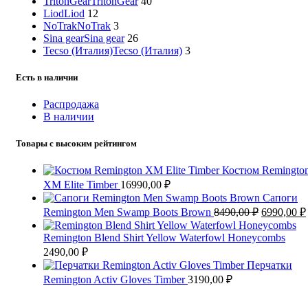
TritonGear
TritonGear
40
Liod
Liod
12
NoTrak
NoTrak
3
Sina gear
Sina gear
26
Tecso (Италия)
Tecso (Италия)
3
Есть в наличии
Распродажа
В наличии
Товары с высоким рейтингом
Костюм Remingto
XM Elite Timber
16990,00
₽
Сапоги
Первонач
Remington Men Swamp Boots Вrown
8490,00
₽
6990,00
₽
цена
составлял
Remington Blend Shirt Yellow Waterfowl Honeycombs
8490,00 ₽.
2490,00
₽
Перчатки
Remington Activ Gloves Timber
3190,00
₽