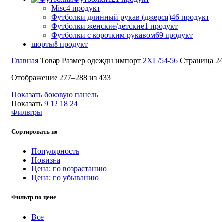
Misc
4 продукт
Футболки длинный рукав (джерси)
46 продукт
Футболки женские/детские
1 продукт
Футболки с коротким рукавом
69 продукт
шорты
8 продукт
Главная
Товар Размер одежды импорт
2XL/54-56
Страница 2
Сортировка:
Отображение 277–288 из 433
самые
Показать боковую панель
недавние
Показать
9
12
18
24
Фильтры
Сортировать по
Популярность
Новизна
Цена: по возрастанию
Цена: по убыванию
Фильтр по цене
Все