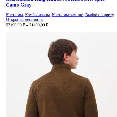
Camo Gray
Костюмы
,
Комбенизоны
,
Костюмы зимние
,
Выбор по цвету
,
Открытая местность
Диапазон
57190,00
₽
–
71490,00
₽
цен:
57190,00 ₽
–
71490,00 ₽