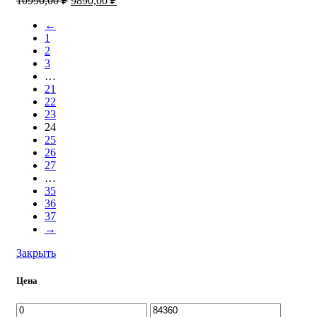
10990,00
₽
9890,00
₽
цена
цена:
составляла
←
9890,00 ₽.
1
10990,00 ₽.
2
3
…
21
22
23
24
25
26
27
…
35
36
37
→
Закрыть
Цена
Минимальная
Максимальная