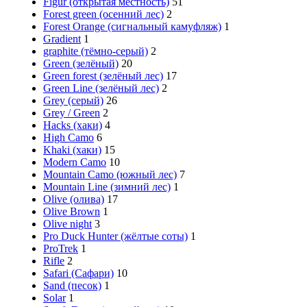
Figur (открытая местность)
51
Forest green (осенний лес)
2
Forest Orange (сигнальный камуфляж)
1
Gradient
1
graphite (тёмно-серый)
2
Green (зелёный)
20
Green forest (зелёный лес)
17
Green Line (зелёный лес)
2
Grey (серый)
26
Grey / Green
2
Hacks (хаки)
4
High Camo
6
Khaki (хаки)
15
Modern Cаmo
10
Mountain Camo (южный лес)
7
Mountain Line (зимний лес)
1
Olive (олива)
17
Olive Brown
1
Olive night
3
Pro Duck Hunter (жёлтые соты)
1
ProTrek
1
Rifle
2
Safari (Сафари)
10
Sand (песок)
1
Solar
1