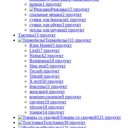
разное
1 продукт
Рюкзаки
15 продукт
спальные мешки
2 продукт
сумки для бинокля
1 продукт
сумки для обуви
3 продукт
чехлы для оружия
3 продукт
Тактика
13 продукт
Термобелье
111 продукт
King Hunter
5 продукт
Liod
17 продукт
Notrack
2 продукт
Remington
18 продукт
Sina gear
5 продукт
Tecso
6 продукт
Triton
8 продукт
X-tech
50 продукт
боксеры
11 продукт
женское
4 продукт
компрессионное
9 продукт
среднее
19 продукт
тёплое
18 продукт
тонкое
14 продукт
Товары со скидкой
121 продукт
Толстовки
39 продукт
Футболки
121 продукт