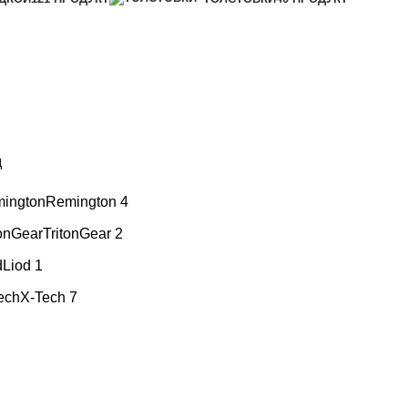
д
ington
Remington
4
tonGear
TritonGear
2
d
Liod
1
ech
X-Tech
7