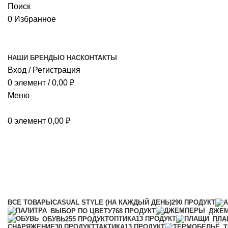
Поиск
0
Избранное
НАШИ БРЕНДЫ
О НАС
КОНТАКТЫ
Вход / Регистрация
0
элемент
/
0,00
₽
Меню
0
элемент
0,00
₽
тонкое
Категории
ВСЕ
ТОВАРЫ
CASUAL STYLE (НА КАЖДЫЙ ДЕНЬ)
290 ПРОДУКТ
ВЫБОР ПО ЦВЕТУ
768 ПРОДУКТ
ДЖЕ
ОПТИКА
13 ПРОДУКТ
ОБУВЬ
255 ПРОДУКТ
ПЛА
СНАРЯЖЕНИЕ
30 ПРОДУКТ
ТАКТИКА
13 ПРОДУКТ