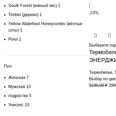
South Forest (южный лес)
1
-23%
Timber (дерево)
1
Yellow Waterfowl Honeycombs (жёлтые
соты)
1
Роял
1
Выберите па
Термобел
ЭНЕРДЖ
Пол
Термобелье
,
Женская
7
Выбор по цве
Пер
5190,00
₽
399
Мужская
10
цен
подростки
5
сос
5190
Унисекс
10