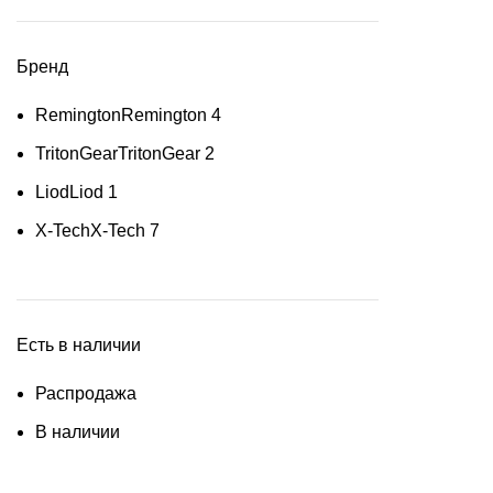
Бренд
Remington
Remington
4
TritonGear
TritonGear
2
Liod
Liod
1
X-Tech
X-Tech
7
Есть в наличии
Распродажа
В наличии