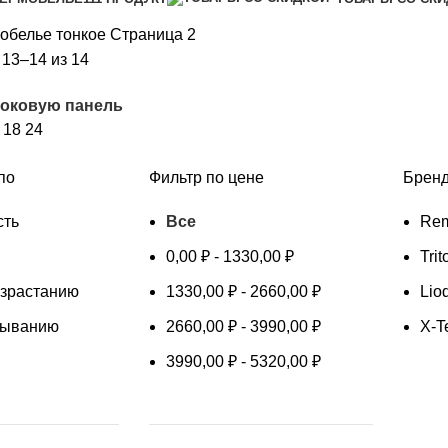
обелье
тонкое
Страница 2
Сортировка:
13–14 из 14
самые
боковую панель
недавние
2
18
24
по
Фильтр по цене
Брен
сть
Все
Rem
0,00
₽
-
1330,00
₽
Tri
озрастанию
1330,00
₽
-
2660,00
₽
Lio
быванию
2660,00
₽
-
3990,00
₽
X-T
3990,00
₽
-
5320,00
₽