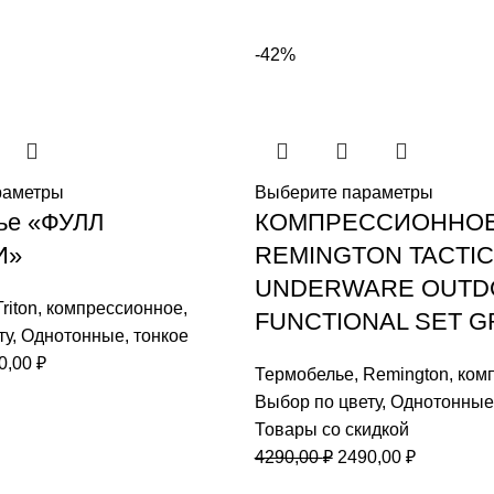
-42%
раметры
Выберите параметры
ье «ФУЛЛ
КОМПРЕССИОННОЕ
И»
REMINGTON TACTIC
UNDERWARE OUTD
Triton
,
компрессионное
,
FUNCTIONAL SET 
ту
,
Однотонные
,
тонкое
воначальная
Текущая
0,00
₽
Термобелье
,
Remington
,
ком
а
цена:
Выбор по цвету
,
Однотонные
тавляла
3990,00 ₽.
Товары со скидкой
,00 ₽.
Первоначальная
Текущая
4290,00
₽
2490,00
₽
цена
цена: