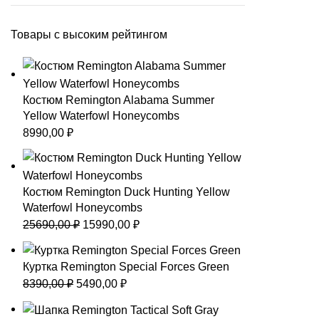
Товары с высоким рейтингом
Костюм Remington Alabama Summer
Yellow Waterfowl Honeycombs
8990,00
₽
Костюм Remington Duck Hunting Yellow
Waterfowl Honeycombs
Первоначальная
Текущая
25690,00
₽
15990,00
₽
цена
цена:
составляла
15990,00 ₽.
Куртка Remington Special Forces Green
25690,00 ₽.
Первоначальная
Текущая
8390,00
₽
5490,00
₽
цена
цена:
составляла
5490,00 ₽.