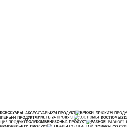
АКСЕССУАРЫ
274 ПРОДУКТ
БРЮКИ
39 ПРОД
ЖИЛЕТЫ
24 ПРОДУКТ
МПЕРЫ
44 ПРОДУКТ
КОСТЮМЫ
21
ПОЛУКОМБЕНИЗОНЫ
1 ПРОДУКТ
ЩИ
3 ПРОДУКТ
РАЗНОЕ
1
ТЕРМОБЕЛЬЕ
111 ПРОДУКТ
ТОВАРЫ СО СКИ