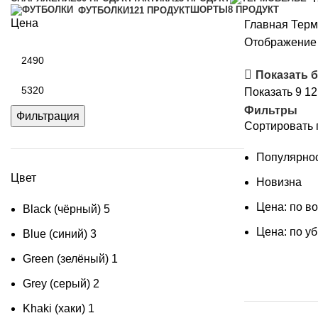
ШОРТЫ
8 ПРОДУКТ
ФУТБОЛКИ
121 ПРОДУКТ
Цена
Главная
Терм
Отображение 
Минимальная
цена
Показать 
Максимальная
Показать
9
1
цена
Фильтры
Фильтрация
Сортировать 
Популярно
Цвет
Новизна
Цена: по в
Black (чёрный)
5
Цена: по у
Blue (синий)
3
Green (зелёный)
1
Grey (серый)
2
Khaki (хаки)
1