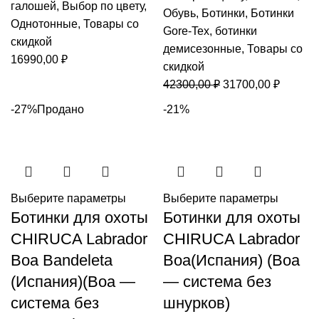
галошей
,
Выбор по цвету
,
Обувь
,
Ботинки
,
Ботинки
Однотонные
,
Товары со
Gore-Tex
,
ботинки
скидкой
демисезонные
,
Товары со
16990,00
₽
скидкой
Первоначальная
Текуща
42300,00
₽
31700,00
₽
цена
цена:
-27%
Продано
-21%
составляла
31700,0
42300,00 ₽.
Выберите параметры
Выберите параметры
Ботинки для охоты
Ботинки для охоты
CHIRUCA Labrador
CHIRUCA Labrador
Boa Bandeleta
Boa(Испания) (Boa
(Испания)(Boa —
— система без
система без
шнурков)