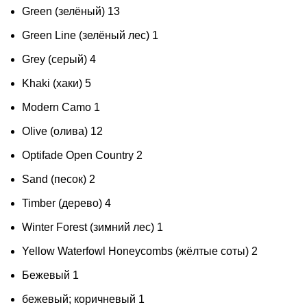
Green (зелёный)
13
Green Line (зелёный лес)
1
Grey (серый)
4
Khaki (хаки)
5
Modern Cаmo
1
Olive (олива)
12
Optifade Open Country
2
Sand (песок)
2
Timber (дерево)
4
Winter Forest (зимний лес)
1
Yellow Waterfowl Honeycombs (жёлтые соты)
2
Бежевый
1
бежевый; коричневый
1