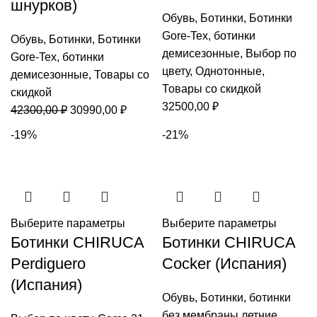
шнурков)
Обувь
,
Ботинки
,
Ботинки
Gore-Tex
,
ботинки
Обувь
,
Ботинки
,
Ботинки
демисезонные
,
Выбор по
Gore-Tex
,
ботинки
цвету
,
Однотонные
,
демисезонные
,
Товары со
Товары со скидкой
скидкой
32500,00
₽
Первоначальная
Текущая
42300,00
₽
30990,00
₽
цена
цена:
-19%
-21%
составляла
30990,00 ₽.
42300,00 ₽.
Выберите параметры
Выберите параметры
Ботинки CHIRUCA
Ботинки CHIRUCA
Perdiguero
Cocker (Испания)
(Испания)
Обувь
,
Ботинки
,
ботинки
без мембраны летние
,