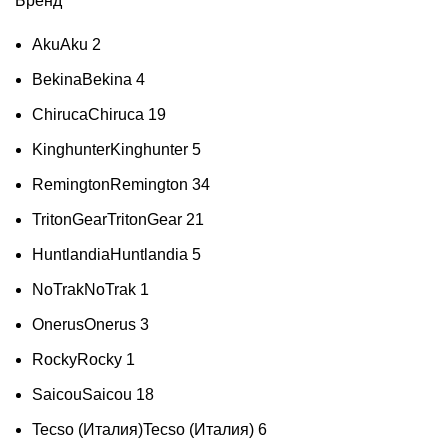
Бренд
Aku
Aku
2
Bekina
Bekina
4
Chiruca
Chiruca
19
Kinghunter
Kinghunter
5
Remington
Remington
34
TritonGear
TritonGear
21
Huntlandia
Huntlandia
5
NoTrak
NoTrak
1
Onerus
Onerus
3
Rocky
Rocky
1
Saicou
Saicou
18
Tecso (Италия)
Tecso (Италия)
6