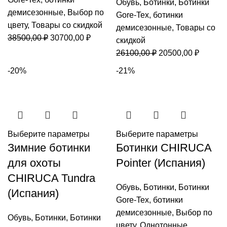
Обувь
,
Ботинки
,
Ботинки
демисезонные
,
Выбор по
Gore-Tex
,
ботинки
цвету
,
Товары со скидкой
демисезонные
,
Товары со
Первоначальная
Текущая
38500,00
₽
30700,00
₽
скидкой
цена
цена:
Первоначальная
Текуща
26100,00
₽
20500,00
₽
составляла
30700,00 ₽.
цена
цена:
-20%
-21%
38500,00 ₽.
составляла
20500,0
26100,00 ₽.
Выберите параметры
Выберите параметры
Зимние ботинки
Ботинки CHIRUCA
для охоты
Pointer (Испания)
CHIRUCA Tundra
Обувь
,
Ботинки
,
Ботинки
(Испания)
Gore-Tex
,
ботинки
демисезонные
,
Выбор по
Обувь
,
Ботинки
,
Ботинки
цвету
,
Однотонные
,