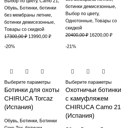
Выбор по цвету
,
Camo 21
,
ботинки демисезонные
,
Обувь
,
Ботинки
,
ботинки
Выбор по цвету
,
без мембраны летние
,
Однотонные
,
Товары со
ботинки демисезонные
,
скидкой
Товары со скидкой
Первоначальная
Текуща
20400,00
₽
16200,00
₽
Первоначальная
Текущая
17300,00
₽
13990,00
₽
цена
цена:
цена
цена:
-20%
-21%
составляла
16200,0
составляла
13990,00 ₽.
20400,00 ₽.
17300,00 ₽.
Выберите параметры
Выберите параметры
Ботинки для охоты
Охотничьи ботинки
CHIRUCA Torcaz
с камуфляжем
(Испания)
CHIRUCA Camo 21
(Испания)
Обувь
,
Ботинки
,
Ботинки
Gore-Tex
,
ботинки