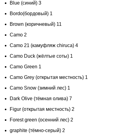
Blue (синий)
3
Bordo(бордовый)
1
Brown (коричневый)
11
Camo
2
Camo 21 (камуфляж chiruca)
4
Camo Duck (жёлтые соты)
1
Camo Green
1
Camo Grey (открытая местность)
1
Camo Snow (зимний лес)
1
Dark Olive (тёмная олива)
7
Figur (открытая местность)
2
Forest green (осенний лес)
2
graphite (тёмно-серый)
2