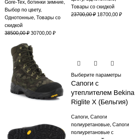
Gore-Tex
,
ботинки зимние
,
Товары со скидкой
Выбор по цвету
,
Первоначальная
Текуща
23700,00
₽
18700,00
₽
Однотонные
,
Товары со
цена
цена:
скидкой
составляла
18700,0
Первоначальная
Текущая
38500,00
₽
30700,00
₽
23700,00 ₽.
цена
цена:
составляла
30700,00 ₽.
38500,00 ₽.
Выберите параметры
Cапоги с
утеплителем Bekina
Riglite X (Бельгия)
Сапоги
,
Сапоги
полиуретановые
,
Сапоги
полиуретановые с