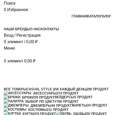
Поиск
0
Избранное
ГЛАВНАЯ
КАТАЛОГ
БЛОГ
НАШИ БРЕНДЫ
О НАС
КОНТАКТЫ
Вход / Регистрация
0
элемент
/
0,00
₽
Меню
0
элемент
0,00
₽
Детская
Категории
ВСЕ
ТОВАРЫ
CASUAL STYLE (НА КАЖДЫЙ ДЕНЬ)
290 ПРОДУКТ
АКСЕССУАРЫ
274 ПРОДУКТ
ВЕЙДЕРСЫ
5 ПРОДУКТ
БРЮКИ
39 ПРОДУКТ
ВЫБОР ПО ЦВЕТУ
768 ПРОДУКТ
ЖИЛЕТЫ
24 ПРОДУКТ
ДЖЕМПЕРЫ
44 ПРОДУКТ
КОСТЮМЫ
211 ПРОДУКТ
КУРТКИ
74 ПРОДУКТ
ОБУВЬ
255 ПРОДУКТ