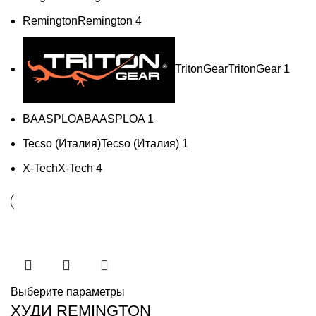
Remington
Remington
4
TritonGear
TritonGear
1
BAASPLOA
BAASPLOA
1
Tecso (Италия)
Tecso (Италия)
1
X-Tech
X-Tech
4
Выберите параметры
ХУДИ REMINGTON