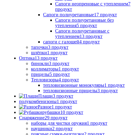
Сапоги неопреновые с утеплением
7
продукт
Сапоги полиуретановые
17 продукт
Сапоги полиуретановые без
утепления
5 продукт
Сапоги полиуретановые с
утеплением
13 продукт
сапоги с галошей
4 продукт
тапочки
3 продукт
шлёпки
1 продукт
Оптика
13 продукт
бинокли
3 продукт
коллиматоры
1 продукт
прицелы
5 продукт
Тепловизоры
4 продукт
тепловизионные монокуляры
1 продукт
тепловизионные прицелы
3 продукт
Плащи
3 продукт
полукомбенизоны
1 продукт
Разное
1 продукт
рубашки
10 продукт
Снаряжение
29 продукт
наборы для чистки оружия
1 продукт
наушники
2 продукт
поясные сумки-разгрузки
2 продукт