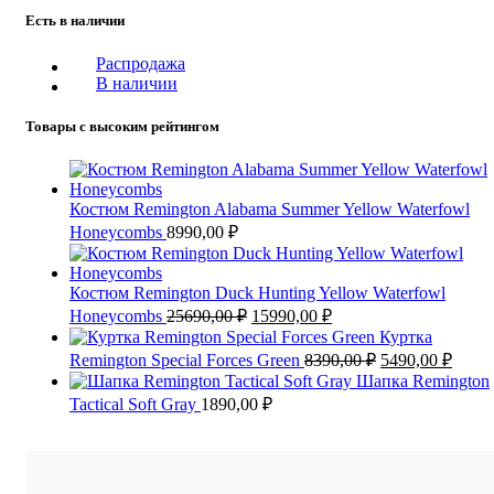
Есть в наличии
Распродажа
В наличии
Товары с высоким рейтингом
Костюм Remington Alabama Summer Yellow Waterfowl
Honeycombs
8990,00
₽
Костюм Remington Duck Hunting Yellow Waterfowl
Первоначальная
Текущая
Honeycombs
25690,00
₽
15990,00
₽
цена
цена:
Куртка
составляла
15990,00 ₽.
Первоначальна
Теку
Remington Special Forces Green
8390,00
₽
5490,00
₽
25690,00 ₽.
цена
цена:
Шапка Remington
составляла
5490,
Tactical Soft Gray
1890,00
₽
8390,00 ₽.