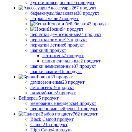
куртки повседневные
5 продукт
Аксессуары
267 продукт
бафы/снуды/балаклавы
38 продукт
гетры/гамаши
2 продукт
Кепки и бейсболки
42 продукт
Носки
94 продукт
перчатки демисезонные
24 продукт
перчатки зимние
13 продукт
перчатки летние
6 продукт
шапки
48 продукт
лето-осень
7 продукт
шапки сигнальные
2 продукт
шапки демисезонные
37 продукт
шапки зимние
16 продукт
Брюки
39 продукт
демисезон-зима
23 продукт
лето-осень
19 продукт
на мембране
2 продукт
Вейдерсы
5 продукт
мембранные вейдерсы
4 продукт
неопреновые вейдерсы
1 продукт
Выбор по цвету
762 продукт
Black Camo
8 продукт
Camo 21
5 продукт
High Camo
4 продукт