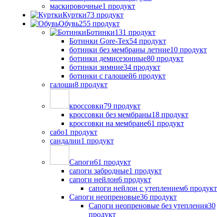
маскировочные
1 продукт
Куртки
73 продукт
Обувь
255 продукт
Ботинки
131 продукт
Ботинки Gore-Tex
54 продукт
ботинки без мембраны летние
10 продукт
ботинки демисезонные
80 продукт
ботинки зимние
34 продукт
ботинки с галошей
6 продукт
галоши
8 продукт
кроссовки
79 продукт
кроссовки без мембраны
18 продукт
кроссовки на мембране
61 продукт
сабо
1 продукт
сандалии
1 продукт
Сапоги
61 продукт
сапоги забродные
1 продукт
сапоги нейлон
6 продукт
сапоги нейлон с утеплением
6 продукт
Сапоги неопреновые
36 продукт
Сапоги неопреновые без утепления
30
продукт