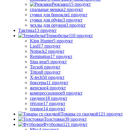
Рюкзаки
15 продукт
спальные мешки
2 продукт
сумки для бинокля
1 продукт
сумки для обуви
3 продукт
чехлы для оружия
3 продукт
Тактика
13 продукт
Термобелье
110 продукт
King Hunter
5 продукт
Liod
17 продукт
Notrack
2 продукт
Remington
17 продукт
Sina gear
5 продукт
Tecso
6 продукт
Triton
8 продукт
X-tech
50 продукт
боксеры
11 продукт
женское
4 продукт
компрессионное
9 продукт
среднее
18 продукт
тёплое
17 продукт
тонкое
14 продукт
Товары со скидкой
121 продукт
Толстовки
39 продукт
Футболки
121 продукт
Misc
4 продукт