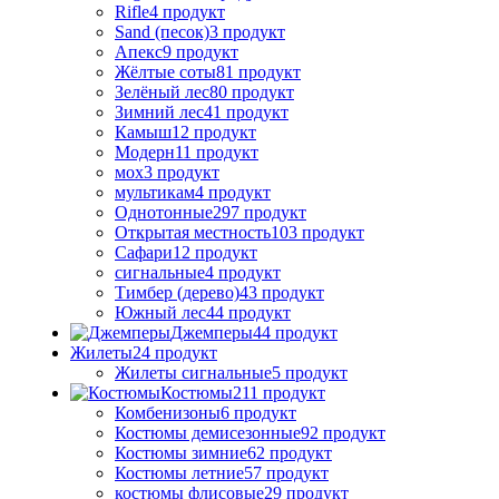
Rifle
4 продукт
Sand (песок)
3 продукт
Апекс
9 продукт
Жёлтые соты
81 продукт
Зелёный лес
80 продукт
Зимний лес
41 продукт
Камыш
12 продукт
Модерн
11 продукт
мох
3 продукт
мультикам
4 продукт
Однотонные
297 продукт
Открытая местность
103 продукт
Сафари
12 продукт
сигнальные
4 продукт
Тимбер (дерево)
43 продукт
Южный лес
44 продукт
Джемперы
44 продукт
Жилеты
24 продукт
Жилеты сигнальные
5 продукт
Костюмы
211 продукт
Комбенизоны
6 продукт
Костюмы демисезонные
92 продукт
Костюмы зимние
62 продукт
Костюмы летние
57 продукт
костюмы флисовые
29 продукт