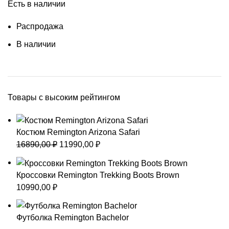
Есть в наличии
Распродажа
В наличии
Товары с высоким рейтингом
Костюм Remington Arizona Safari
Первоначальная
Текущая
16890,00
₽
11990,00
₽
цена
цена:
составляла
11990,00 ₽.
Кроссовки Remington Trekking Boots Brown
16890,00 ₽.
10990,00
₽
Футболка Remington Bachelor