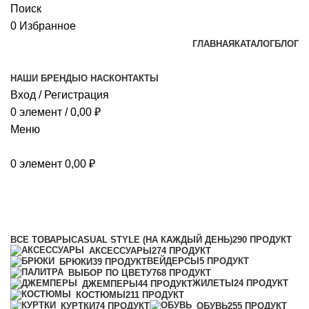
Поиск
0
Избранное
ГЛАВНАЯ
КАТАЛОГ
БЛОГ
НАШИ БРЕНДЫ
О НАС
КОНТАКТЫ
Вход / Регистрация
0
элемент
/
0,00
₽
Меню
0
элемент
0,00
₽
Голубой/Розовый
Категории
ВСЕ
ТОВАРЫ
CASUAL STYLE (НА КАЖДЫЙ ДЕНЬ)
290 ПРОДУКТ
АКСЕССУАРЫ
274 ПРОДУКТ
ВЕЙДЕРСЫ
5 ПРОДУКТ
БРЮКИ
39 ПРОДУКТ
ВЫБОР ПО ЦВЕТУ
768 ПРОДУКТ
ЖИЛЕТЫ
24 ПРОДУКТ
ДЖЕМПЕРЫ
44 ПРОДУКТ
КОСТЮМЫ
211 ПРОДУКТ
КУРТКИ
74 ПРОДУКТ
ОБУВЬ
255 ПРОДУКТ