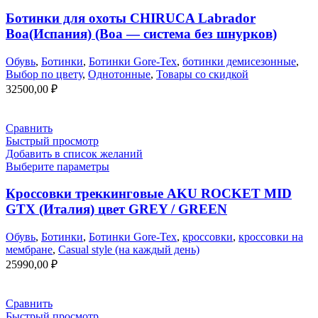
Ботинки для охоты CHIRUCA Labrador
Boa(Испания) (Boa — система без шнурков)
Обувь
,
Ботинки
,
Ботинки Gore-Tex
,
ботинки демисезонные
,
Выбор по цвету
,
Однотонные
,
Товары со скидкой
32500,00
₽
Сравнить
Быстрый просмотр
Добавить в список желаний
Выберите параметры
Кроссовки треккинговые AKU ROCKET MID
GTX (Италия) цвет GREY / GREEN
Обувь
,
Ботинки
,
Ботинки Gore-Tex
,
кроссовки
,
кроссовки на
мембране
,
Casual style (на каждый день)
25990,00
₽
Сравнить
Быстрый просмотр