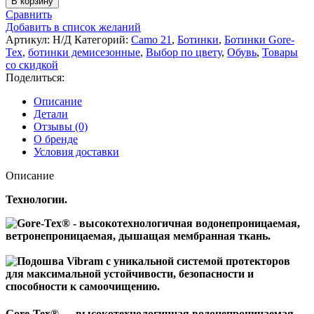
В корзину
Камуфляжные
Сравнить
ботинки
Добавить в список желаний
CHIRUCA
Артикул:
Н/Д
Категорий:
Camo 21
,
Ботинки
,
Ботинки Gore-
Barbet
Tex
,
ботинки демисезонные
,
Выбор по цвету
,
Обувь
,
Товары
(Испания)
со скидкой
Поделиться:
Описание
Детали
Отзывы (0)
О бренде
Условия доставки
Описание
Технологии.
Gore-Tex® — высокотехнологичная водонепроницаемая,