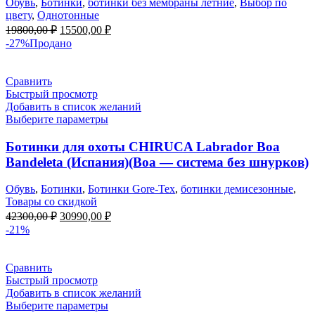
Обувь
,
Ботинки
,
ботинки без мембраны летние
,
Выбор по
цвету
,
Однотонные
Первоначальная
Текущая
19800,00
₽
15500,00
₽
цена
цена:
-27%
Продано
составляла
15500,00 ₽.
19800,00 ₽.
Сравнить
Быстрый просмотр
Добавить в список желаний
Выберите параметры
Ботинки для охоты CHIRUCA Labrador Boa
Bandeleta (Испания)(Boa — система без шнурков)
Обувь
,
Ботинки
,
Ботинки Gore-Tex
,
ботинки демисезонные
,
Товары со скидкой
Первоначальная
Текущая
42300,00
₽
30990,00
₽
цена
цена:
-21%
составляла
30990,00 ₽.
42300,00 ₽.
Сравнить
Быстрый просмотр
Добавить в список желаний
Выберите параметры