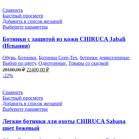
Сравнить
Быстрый просмотр
Добавить в список желаний
Выберите параметры
Ботинки с защитой из кожи CHIRUCA Jabali
(Испания)
Обувь
,
Ботинки
,
Ботинки Gore-Tex
,
ботинки демисезонные
,
Выбор по цвету
,
Однотонные
,
Товары со скидкой
Первоначальная
Текущая
28100,00
₽
22400,00
₽
цена
цена:
-22%
составляла
22400,00 ₽.
28100,00 ₽.
Сравнить
Быстрый просмотр
Добавить в список желаний
Выберите параметры
Легкие ботинки для охоты CHIRUCA Sabana
цвет бежевый