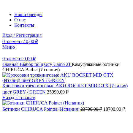
Наши бренды
О нас
Контакты
Вход / Регистрация
0
элемент
/
0,00
₽
Меню
0
элемент
0,00
₽
Главная
Выбор по цвету
Camo 21
Камуфляжные ботинки
CHIRUCA Barbet (Испания)
Кроссовки треккинговые AKU ROCKET MID GTX (Италия)
цвет GREY / GREEN
25990,00
₽
Назад к товарам
Первоначальн
Тек
Ботинки CHIRUCA Pointer (Испания)
23700,00
₽
18700,00
₽
цена
цен
составляла
1870
23700,00 ₽.