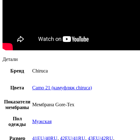
Детали
Бренд
Chiruca
Цвета
Camo 21 (камуфляж chiruca)
Показатели
Мембрана Gore-Tex
мембраны
Пол
Мужская
одежды
Размер
41EU/40RU
,
42EU/41RU
,
43EU/42RU
,